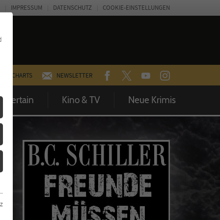
IMPRESSUM
DATENSCHUTZ
COOKIE-EINSTELLUNGEN
d
FACEBOOK
TWITTER
YOUTUBE
INSTAGRAM
CHARTS
NEWSLETTER
Entertain
Kino & TV
Neue Krimis
z