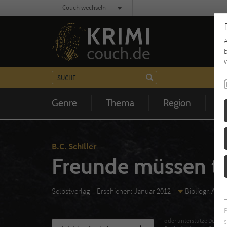
Couch wechseln
b
W
Genre
Thema
Region
Z
B.C. Schiller
Freunde müssen t
Selbstverlag
Erschienen: Januar 2012
Bibliogr. Ang
s
oder unterstütze Deinen