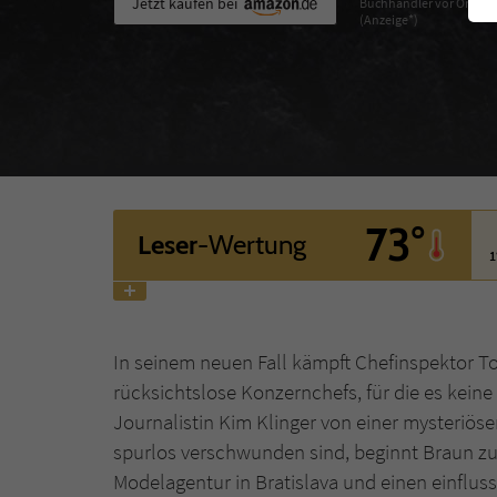
Jetzt kaufen bei
Buchhändler vor Ort
(Anzeige*)
73°
Leser
-Wertung
1
In seinem neuen Fall kämpft Chefinspektor 
rücksichtslose Konzernchefs, für die es keine
Journalistin Kim Klinger von einer mysteriöse
spurlos verschwunden sind, beginnt Braun zu 
Modelagentur in Bratislava und einen einflus