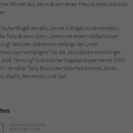
her Mörder auf, der in Braun einen Freund sieht und sich
er.
Name
tx_pwcomments_ahash
Taubenflügel annäht, um sie in Engel zu verwandeln,
Anbieter
Literatur-Couch Medien GmbH & Co. KG
t, die Tony Brauns Sohn Jimmy mit einem obdachlosen
Laufzeit
1 Jahr
ung? Welches Geheimnis verbirgt der Linzer
heit zum Verhängnis? Ist die Journalistin Kim Klinger
Zweck
Cookie für Kommentare einzelner Buchtitel
les bloß Tarnung? Und welche illegalen Experimente führt
rch? Je näher Tony Braun der Wahrheit kommt, desto
Name
fe_typo_user
ld, Macht, Perversion und Tod.
Anbieter
Literatur-Couch Medien GmbH & Co. KG
Laufzeit
Session
ten
Dieses Cookie gewährleistet die Kommunikation der
Webseite mit dem Benutzer. Es wird benötigt um z. B.
Zweck
oder unterstütze Deinen
den Sicherheitscode des Kontaktformulars zu
Buchhändler vor Ort