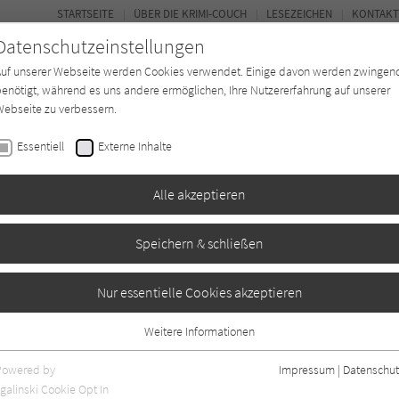
STARTSEITE
ÜBER DIE KRIMI-COUCH
LESEZEICHEN
KONTAKT
Datenschutzeinstellungen
Auf unserer Webseite werden Cookies verwendet. Einige davon werden zwingen
enötigt, während es uns andere ermöglichen, Ihre Nutzererfahrung auf unserer
ebseite zu verbessern.
BUCH-ENTDECKER
FORUM
Essentiell
Externe Inhalte
eit
Buchtyp
Autor*in
Magazin
Alle akzeptieren
Speichern & schließen
öten
Nur essentielle Cookies akzeptieren
Weitere Informationen
aben
1
Essentiell
Essentielle Cookies werden für grundlegende Funktionen der Webseite
Powered by
Impressum
|
Datenschut
benötigt. Dadurch ist gewährleistet, dass die Webseite einwandfrei
galinski Cookie Opt In