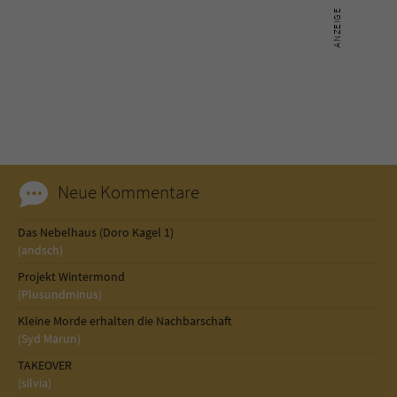
Neue Kommentare
Das Nebelhaus (Doro Kagel 1)
(andsch)
Projekt Wintermond
(Plusundminus)
Kleine Morde erhalten die Nachbarschaft
(Syd Marun)
TAKEOVER
(silvia)