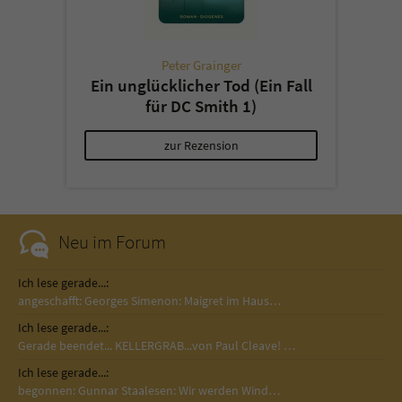
Peter Grainger
Ein unglücklicher Tod (Ein Fall
für DC Smith 1)
zur Rezension
Neu im Forum
Ich lese gerade...:
angeschafft: Georges Simenon: Maigret im Haus…
Ich lese gerade...:
Gerade beendet... KELLERGRAB...von Paul Cleave! …
Ich lese gerade...:
begonnen: Gunnar Staalesen: Wir werden Wind…