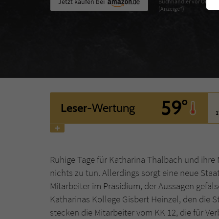
Jetzt kaufen bei
Buchhändler vor Ort
(Anzeige*)
59°
Leser
-Wertung
1
Ruhige Tage für Katharina Thalbach und ihr
nichts zu tun. Allerdings sorgt eine neue Staa
Mitarbeiter im Präsidium, der Aussagen gefäls
Katharinas Kollege Gisbert Heinzel, den die
stecken die Mitarbeiter vom KK 12, die für V