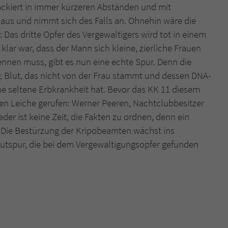
ttackiert in immer kürzeren Abständen und mit
t aus und nimmt sich des Falls an. Ohnehin wäre die
Name
tx_pwcomments_ahash
 Das dritte Opfer des Vergewaltigers wird tot in einem
lar war, dass der Mann sich kleine, zierliche Frauen
Anbieter
Literatur-Couch Medien GmbH & Co. KG
ennen muss, gibt es nun eine echte Spur. Denn die
Laufzeit
1 Jahr
; Blut, das nicht von der Frau stammt und dessen DNA-
ine seltene Erbkrankheit hat. Bevor das KK 11 diesem
Zweck
Cookie für Kommentare einzelner Buchtitel
en Leiche gerufen: Werner Peeren, Nachtclubbesitzer
der ist keine Zeit, die Fakten zu ordnen, denn ein
Name
fe_typo_user
l. Die Bestürzung der Kripobeamten wächst ins
Blutspur, die bei dem Vergewaltigungsopfer gefunden
Anbieter
Literatur-Couch Medien GmbH & Co. KG
Laufzeit
Session
Dieses Cookie gewährleistet die Kommunikation der
Webseite mit dem Benutzer. Es wird benötigt um z. B.
Zweck
den Sicherheitscode des Kontaktformulars zu