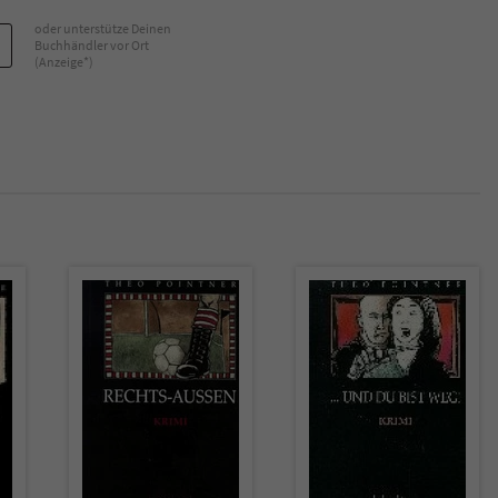
überprüfen.
oder unterstütze Deinen
Buchhändler vor Ort
(Anzeige*)