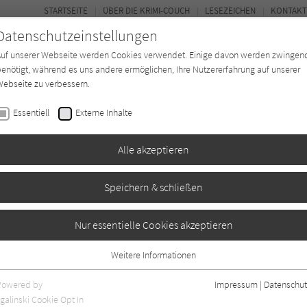
STARTSEITE
ÜBER DIE KRIMI-COUCH
LESEZEICHEN
KONTAKT
Datenschutzeinstellungen
Auf unserer Webseite werden Cookies verwendet. Einige davon werden zwingen
enötigt, während es uns andere ermöglichen, Ihre Nutzererfahrung auf unserer
ebseite zu verbessern.
BUCH-ENTDECKER
FORUM
Essentiell
Externe Inhalte
eit
Buchtyp
Autor*in
Magazin
Alle akzeptieren
Speichern & schließen
Nur essentielle Cookies akzeptieren
Weitere Informationen
0
Essentiell
Essentielle Cookies werden für grundlegende Funktionen der Webseite
Powered by
Impressum
|
Datenschut
benötigt. Dadurch ist gewährleistet, dass die Webseite einwandfrei
galinski Cookie Opt In