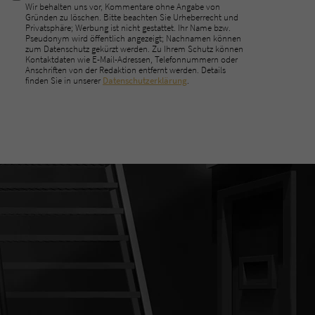
Wir behalten uns vor, Kommentare ohne Angabe von
Gründen zu löschen. Bitte beachten Sie Urheberrecht und
Privatsphäre; Werbung ist nicht gestattet. Ihr Name bzw.
Pseudonym wird öffentlich angezeigt; Nachnamen können
zum Datenschutz gekürzt werden. Zu Ihrem Schutz können
Kontaktdaten wie E-Mail-Adressen, Telefonnummern oder
Anschriften von der Redaktion entfernt werden. Details
finden Sie in unserer
Datenschutzerklärung
.