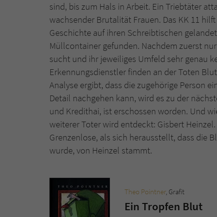
sind, bis zum Hals in Arbeit. Ein Triebtäter a
wachsender Brutalität Frauen. Das KK 11 hilf
Geschichte auf ihren Schreibtischen gelandet:
Müllcontainer gefunden. Nachdem zuerst nur k
sucht und ihr jeweiliges Umfeld sehr genau k
Erkennungsdienstler finden an der Toten Blut
Analyse ergibt, dass die zugehörige Person e
Detail nachgehen kann, wird es zu der nächst
und Kredithai, ist erschossen worden. Und wie
weiterer Toter wird entdeckt: Gisbert Heinze
Grenzenlose, als sich herausstellt, dass die 
wurde, von Heinzel stammt.
Theo Pointner
, Grafit
Ein Tropfen Blut