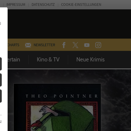
IMPRESSUM
DATENSCHUTZ
COOKIE-EINSTELLUNGEN
d
FACEBOOK
TWITTER
YOUTUBE
INSTAGRAM
CHARTS
NEWSLETTER
Entertain
Kino & TV
Neue Krimis
z