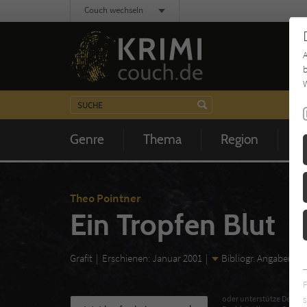
Couch wechseln
b
W
Genre
Thema
Region
Z
Theo Pointner
Ein Tropfen Blut
Grafit
Erschienen: Januar 2001
Bibliogr. Angaben
s
oder unterstütze Deinen