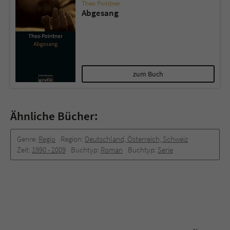
Theo Pointner
Abgesang
zum Buch
Ähnliche Bücher:
Genre:
Regio
Region:
Deutschland, Österreich, Schweiz
Zeit:
1990 -­ 2009
Buchtyp:
Roman
Buchtyp:
Serie