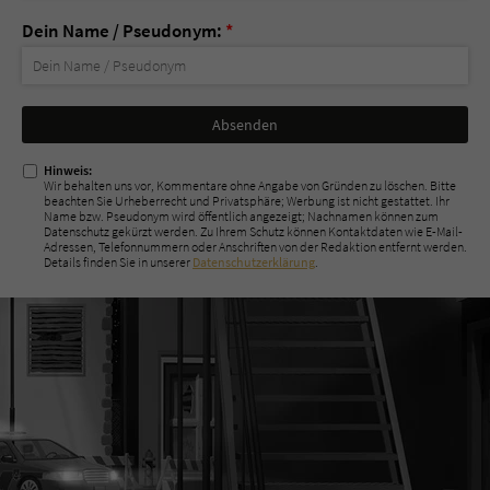
Dein Name / Pseudonym:
*
Nicht
ausfüllen!
Hinweis:
Wir behalten uns vor, Kommentare ohne Angabe von Gründen zu löschen. Bitte
beachten Sie Urheberrecht und Privatsphäre; Werbung ist nicht gestattet. Ihr
Name bzw. Pseudonym wird öffentlich angezeigt; Nachnamen können zum
Datenschutz gekürzt werden. Zu Ihrem Schutz können Kontaktdaten wie E-Mail-
Adressen, Telefonnummern oder Anschriften von der Redaktion entfernt werden.
Details finden Sie in unserer
Datenschutzerklärung
.