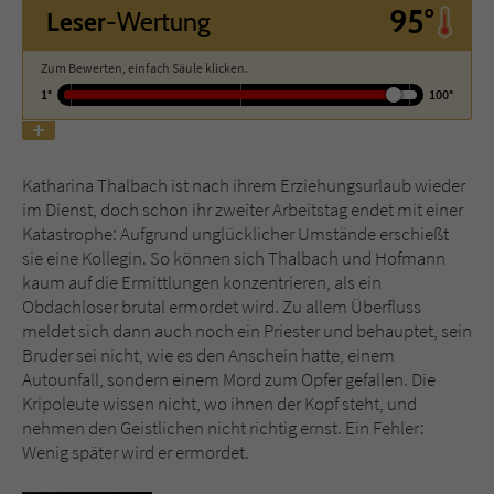
95°
Leser
-Wertung
Name
tx_pwcomments_ahash
Zum Bewerten, einfach Säule klicken.
1°
100°
Anbieter
Literatur-Couch Medien GmbH & Co. KG
Laufzeit
1 Jahr
Katharina Thalbach ist nach ihrem Erziehungsurlaub wieder
Zweck
Cookie für Kommentare einzelner Buchtitel
im Dienst, doch schon ihr zweiter Arbeitstag endet mit einer
Katastrophe: Aufgrund unglücklicher Umstände erschießt
sie eine Kollegin. So können sich Thalbach und Hofmann
Name
fe_typo_user
kaum auf die Ermittlungen konzentrieren, als ein
Obdachloser brutal ermordet wird. Zu allem Überfluss
Anbieter
Literatur-Couch Medien GmbH & Co. KG
meldet sich dann auch noch ein Priester und behauptet, sein
Bruder sei nicht, wie es den Anschein hatte, einem
Laufzeit
Session
Autounfall, sondern einem Mord zum Opfer gefallen. Die
Kripoleute wissen nicht, wo ihnen der Kopf steht, und
nehmen den Geistlichen nicht richtig ernst. Ein Fehler:
Dieses Cookie gewährleistet die
Wenig später wird er ermordet.
Kommunikation der Webseite mit dem
Zweck
Benutzer. Es wird benötigt um z. B. den