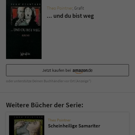
Sicherheitscode des Kontaktformulars zu
Theo Pointner
, Grafit
überprüfen.
... und du bist weg
Jetzt kaufen bei
oder unterstütze Deinen Buchhändler vor Ort (Anzeige*)
Weitere Bücher der Serie:
Theo Pointner
Scheinheilige Samariter