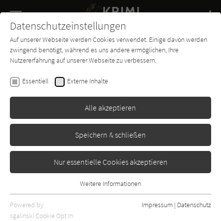
Navigation
Datenschutzeinstellungen
Couch
wechse
Auf unserer Webseite werden Cookies verwendet. Einige davon werden
Buch-
Forum
Charts
News
SUCHE
zwingend benötigt, während es uns andere ermöglichen, Ihre
Entdecker
Nutzererfahrung auf unserer Webseite zu verbessern.
Theo Pointner
Essentiell
Externe Inhalte
... und du bist weg
Alle akzeptieren
Grafit
Erschienen: Januar 2001
Bibliogr. Angaben
0
Speichern & schließen
Nur essentielle Cookies akzeptieren
Weitere Informationen
Essentiell
Essentielle Cookies werden für grundlegende Funktionen der
Powered by
Impressum
|
Datenschutz
Webseite benötigt. Dadurch ist gewährleistet, dass die Webseite
sgalinski Cookie Opt In