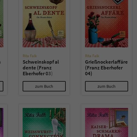
Rita Falk
Rita Falk
s
Schweinskopf al
Grießnockerlaffäre
dente (Franz
(Franz Eberhofer
Eberhofer 03)
04)
zum Buch
zum Buch