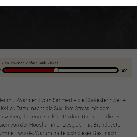
funktioniert.
Cookie-Informationen
Name
cookie_optin
Anbieter
Literatur-Couch Medien GmbH & Co. KG
Externe Inhalte
Wir verwenden auf unserer Website externe Inhalte, um Ihnen zusätzliche
Laufzeit
1 Jahr
Informationen anzubieten. Mit dem Laden der externen Inhalte akzeptieren Sie
die Datenschutzerklärung von YouTube (https://policies.google.com/privacy?
Wird benutzt, um Ihre Einstellungen für zur
hl=de).
Zweck
Verwendung von Cookies auf dieser Website zu
Zum Bewerten, einfach Säule klicken.
speichern.
°
100°
Name
tx_thrating_pi1_AnonymousRating_#
oder mit »Warmen« vom Simmerl – die Cholesterinwerte
Anbieter
Literatur-Couch Medien GmbH & Co. KG
Keller. Dazu macht die Susi ihm Stress mit dem
hszeiten, da kennt sie kein Pardon. Und dann dieser
Laufzeit
1 Jahr
ion von der Mooshammer Liesl, der mit Brandpaste
Zweck
Cookie für die Bewertung einzelner Buchtitel
tümmelt wurde. Warum hatte sich dieser Gast nach