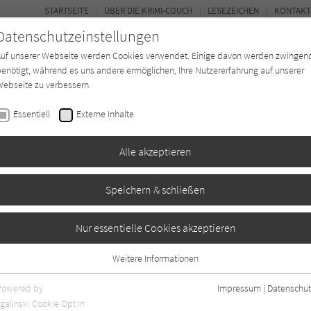
STARTSEITE
ÜBER DIE KRIMI-COUCH
LESEZEICHEN
KONTAKT
Datenschutzeinstellungen
Auf unserer Webseite werden Cookies verwendet. Einige davon werden zwingen
enötigt, während es uns andere ermöglichen, Ihre Nutzererfahrung auf unserer
ebseite zu verbessern.
BUCH-ENTDECKER
FORUM
Essentiell
Externe Inhalte
eit
Buchtyp
Autor*in
Magazin
Alle akzeptieren
Speichern & schließen
anz Eberhofer 07)
Nur essentielle Cookies akzeptieren
Weitere Informationen
19
Essentiell
Essentielle Cookies werden für grundlegende Funktionen der Webseite
Powered by
Impressum
|
Datenschut
benötigt. Dadurch ist gewährleistet, dass die Webseite einwandfrei
galinski Cookie Opt In