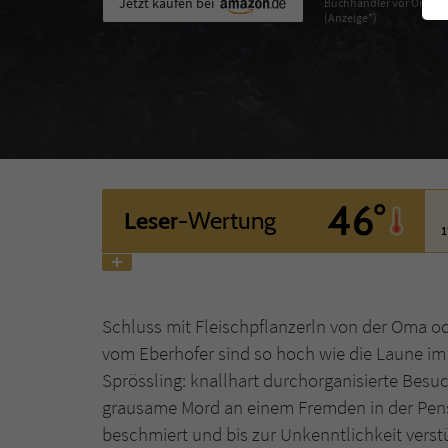
Jetzt kaufen bei
Buchhändler vor Ort
(Anzeige*)
46°
Leser
-Wertung
1
Schluss mit Fleischpflanzerln von der Oma 
vom Eberhofer sind so hoch wie die Laune im 
Sprössling: knallhart durchorganisierte Besuc
grausame Mord an einem Fremden in der Pens
beschmiert und bis zur Unkenntlichkeit vers