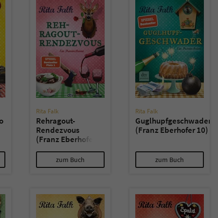
überprüfen.
Rita Falk
Rita Falk
o
Rehragout-
Guglhupfgeschwader
Rendezvous
(Franz Eberhofer 10)
(Franz Eberhofer
11)
zum Buch
zum Buch