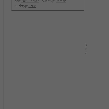
Zeit:
2010 -­ heute
Buchtyp:
Roman
Buchtyp:
Serie