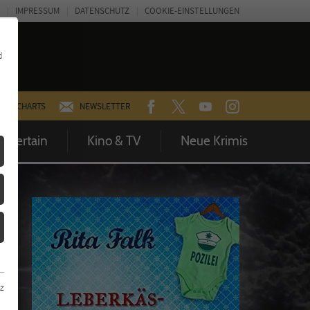
IMPRESSUM
DATENSCHUTZ
COOKIE-EINSTELLUNGEN
d
FACEBOOK
TWITTER
YOUTUBE
INSTAGRAM
CHARTS
NEWSLETTER
Entertain
Kino & TV
Neue Krimis
z