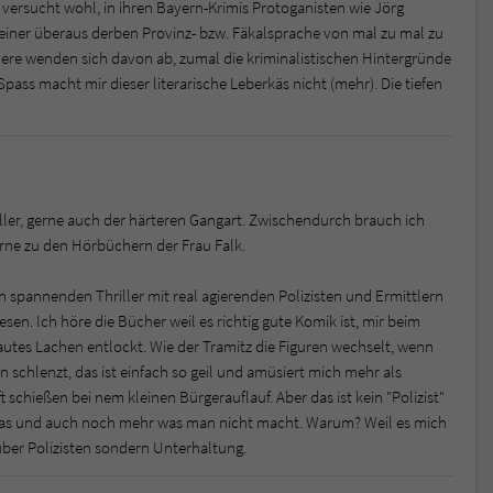
k versucht wohl, in ihren Bayern-Krimis Protoganisten wie Jörg
h einer überaus derben Provinz- bzw. Fäkalsprache von mal zu mal zu
ere wenden sich davon ab, zumal die kriminalistischen Hintergründe
pass macht mir dieser literarische Leberkäs nicht (mehr). Die tiefen
iller, gerne auch der härteren Gangart. Zwischendurch brauch ich
erne zu den Hörbüchern der Frau Falk.
n spannenden Thriller mit real agierenden Polizisten und Ermittlern
esen. Ich höre die Bücher weil es richtig gute Komik ist, mir beim
utes Lachen entlockt. Wie der Tramitz die Figuren wechselt, wenn
 schlenzt, das ist einfach so geil und amüsiert mich mehr als
t schießen bei nem kleinen Bürgerauflauf. Aber das ist kein "Polizist"
 das und auch noch mehr was man nicht macht. Warum? Weil es mich
 über Polizisten sondern Unterhaltung.