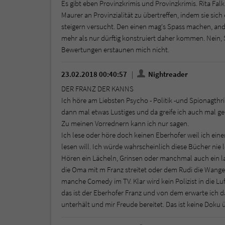
Es gibt eben Provinzkrimis und Provinzkrimis. Rita Fal
Maurer an Provinzialität zu übertreffen, indem sie sic
steigern versucht. Den einen mag's Spass machen, and
mehr als nur dürftig konstruiert daher kommen. Nein, S
Bewertungen erstaunen mich nicht.
23.02.2018 00:40:57
Nightreader
DER FRANZ DER KANNS
Ich höre am Liebsten Psycho - Politik -und Spionagthr
dann mal etwas Lustiges und da greife ich auch mal g
Zu meinen Vorrednern kann ich nur sagen.
Ich lese oder höre doch keinen Eberhofer weil ich eine
lesen will. Ich würde wahrscheinlich diese Bücher nie l
Hören ein Lächeln, Grinsen oder manchmal auch ein la
die Oma mit m Franz streitet oder dem Rudi die Wangen
manche Comedy im TV. Klar wird kein Polizist in die Luf
das ist der Eberhofer Franz und von dem erwarte ich
unterhält und mir Freude bereitet. Das ist keine Doku