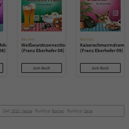
Rita Falk
Rita Falk
hikomplott
Weißwurstconnection
Kaiserschmarrndrama
06)
(Franz Eberhofer 08)
(Franz Eberhofer 09)
zum Buch
zum Buch
Zeit:
2010 -­ heute
Buchtyp:
Roman
Buchtyp:
Serie