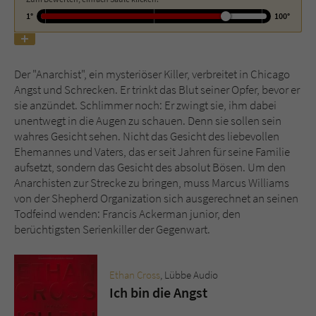
1°
100°
Name
tx_pwcomments_ahash
Anbieter
Literatur-Couch Medien GmbH & Co. KG
Der "Anarchist", ein mysteriöser Killer, verbreitet in Chicago
Angst und Schrecken. Er trinkt das Blut seiner Opfer, bevor er
Laufzeit
1 Jahr
sie anzündet. Schlimmer noch: Er zwingt sie, ihm dabei
unentwegt in die Augen zu schauen. Denn sie sollen sein
Zweck
Cookie für Kommentare einzelner Buchtitel
wahres Gesicht sehen. Nicht das Gesicht des liebevollen
Ehemannes und Vaters, das er seit Jahren für seine Familie
aufsetzt, sondern das Gesicht des absolut Bösen. Um den
Name
fe_typo_user
Anarchisten zur Strecke zu bringen, muss Marcus Williams
von der Shepherd Organization sich ausgerechnet an seinen
Anbieter
Literatur-Couch Medien GmbH & Co. KG
Todfeind wenden: Francis Ackerman junior, den
berüchtigsten Serienkiller der Gegenwart.
Laufzeit
Session
Dieses Cookie gewährleistet die
Ethan Cross
, Lübbe Audio
Kommunikation der Webseite mit dem
Ich bin die Angst
Zweck
Benutzer. Es wird benötigt um z. B. den