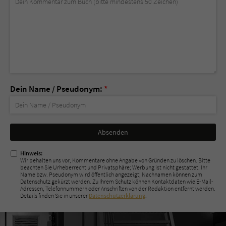
Dein Name / Pseudonym:
*
Nicht
ausfüllen!
Hinweis:
Wir behalten uns vor, Kommentare ohne Angabe von Gründen zu löschen. Bitte
beachten Sie Urheberrecht und Privatsphäre; Werbung ist nicht gestattet. Ihr
Name bzw. Pseudonym wird öffentlich angezeigt; Nachnamen können zum
Datenschutz gekürzt werden. Zu Ihrem Schutz können Kontaktdaten wie E-Mail-
Adressen, Telefonnummern oder Anschriften von der Redaktion entfernt werden.
Details finden Sie in unserer
Datenschutzerklärung
.