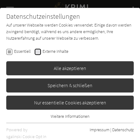
Navigation
Datenschutzeinstellungen
Couch
wechse
Auf unserer Webseite werden Cookies verwendet. Einige davon werden
Buch-
Forum
Charts
News
SUCHE
zwingend benötigt, während es uns andere ermöglichen, Ihre
Entdecker
Nutzererfahrung auf unserer Webseite zu verbessern.
Ethan Cross
Essentiell
Externe Inhalte
Ich bin die Angst
Alle akzeptieren
Lübbe Audio
Erschienen: Januar 2014
Bibliogr. Angaben
8
Speichern & schließen
Nur essentielle Cookies akzeptieren
Weitere Informationen
Essentiell
Essentielle Cookies werden für grundlegende Funktionen der
Powered by
Impressum
|
Datenschutz
Webseite benötigt. Dadurch ist gewährleistet, dass die Webseite
sgalinski Cookie Opt In