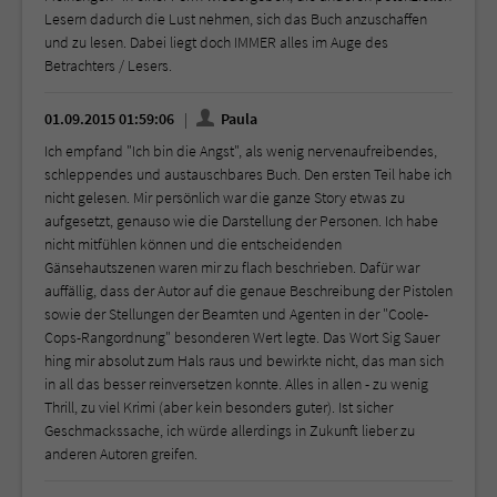
Lesern dadurch die Lust nehmen, sich das Buch anzuschaffen
und zu lesen. Dabei liegt doch IMMER alles im Auge des
Betrachters / Lesers.
01.09.2015 01:59:06
Paula
Ich empfand "Ich bin die Angst", als wenig nervenaufreibendes,
schleppendes und austauschbares Buch. Den ersten Teil habe ich
nicht gelesen. Mir persönlich war die ganze Story etwas zu
aufgesetzt, genauso wie die Darstellung der Personen. Ich habe
nicht mitfühlen können und die entscheidenden
Gänsehautszenen waren mir zu flach beschrieben. Dafür war
auffällig, dass der Autor auf die genaue Beschreibung der Pistolen
sowie der Stellungen der Beamten und Agenten in der "Coole-
Cops-Rangordnung" besonderen Wert legte. Das Wort Sig Sauer
hing mir absolut zum Hals raus und bewirkte nicht, das man sich
in all das besser reinversetzen konnte. Alles in allen - zu wenig
Thrill, zu viel Krimi (aber kein besonders guter). Ist sicher
Geschmackssache, ich würde allerdings in Zukunft lieber zu
anderen Autoren greifen.