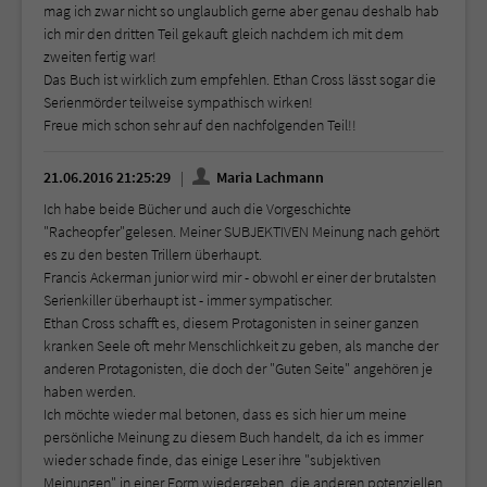
mag ich zwar nicht so unglaublich gerne aber genau deshalb hab
ich mir den dritten Teil gekauft gleich nachdem ich mit dem
zweiten fertig war!
Das Buch ist wirklich zum empfehlen. Ethan Cross lässt sogar die
Serienmörder teilweise sympathisch wirken!
Freue mich schon sehr auf den nachfolgenden Teil!!
21.06.2016 21:25:29
Maria Lachmann
Ich habe beide Bücher und auch die Vorgeschichte
"Racheopfer"gelesen. Meiner SUBJEKTIVEN Meinung nach gehört
es zu den besten Trillern überhaupt.
Francis Ackerman junior wird mir - obwohl er einer der brutalsten
Serienkiller überhaupt ist - immer sympatischer.
Ethan Cross schafft es, diesem Protagonisten in seiner ganzen
kranken Seele oft mehr Menschlichkeit zu geben, als manche der
anderen Protagonisten, die doch der "Guten Seite" angehören je
haben werden.
Ich möchte wieder mal betonen, dass es sich hier um meine
persönliche Meinung zu diesem Buch handelt, da ich es immer
wieder schade finde, das einige Leser ihre "subjektiven
Meinungen" in einer Form wiedergeben, die anderen potenziellen