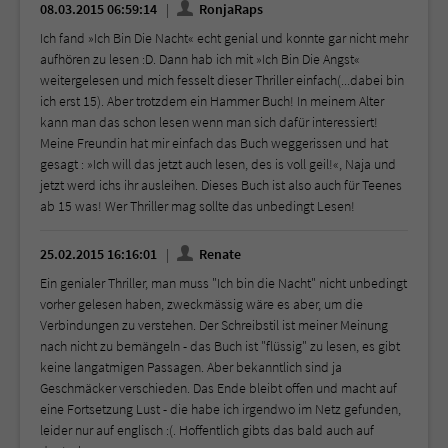
08.03.2015 06:59:14
RonjaRaps
Ich fand »Ich Bin Die Nacht« echt genial und konnte gar nicht mehr
aufhören zu lesen :D. Dann hab ich mit »Ich Bin Die Angst«
weitergelesen und mich fesselt dieser Thriller einfach(...dabei bin
ich erst 15). Aber trotzdem ein Hammer Buch! In meinem Alter
kann man das schon lesen wenn man sich dafür interessiert!
Meine Freundin hat mir einfach das Buch weggerissen und hat
gesagt : »Ich will das jetzt auch lesen, des is voll geil!«, Naja und
jetzt werd ichs ihr ausleihen. Dieses Buch ist also auch für Teenes
ab 15 was! Wer Thriller mag sollte das unbedingt Lesen!
25.02.2015 16:16:01
Renate
Ein genialer Thriller, man muss "Ich bin die Nacht" nicht unbedingt
vorher gelesen haben, zweckmässig wäre es aber, um die
Verbindungen zu verstehen. Der Schreibstil ist meiner Meinung
nach nicht zu bemängeln - das Buch ist "flüssig" zu lesen, es gibt
keine langatmigen Passagen. Aber bekanntlich sind ja
Geschmäcker verschieden. Das Ende bleibt offen und macht auf
eine Fortsetzung Lust - die habe ich irgendwo im Netz gefunden,
leider nur auf englisch :(. Hoffentlich gibts das bald auch auf