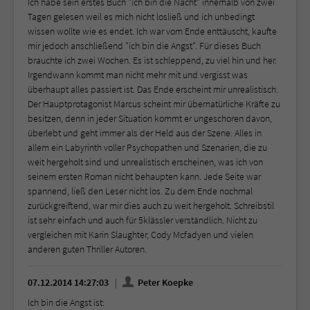
Ich habe sein erstes Buch "ich bin die Nacht" innerhalb von zwei
Tagen gelesen weil es mich nicht losließ und ich unbedingt
wissen wollte wie es endet. Ich war vom Ende enttäuscht, kaufte
mir jedoch anschließend "ich bin die Angst". Für dieses Buch
brauchte ich zwei Wochen. Es ist schleppend, zu viel hin und her.
Irgendwann kommt man nicht mehr mit und vergisst was
überhaupt alles passiert ist. Das Ende erscheint mir unrealistisch.
Der Hauptprotagonist Marcus scheint mir übernatürliche Kräfte zu
besitzen, denn in jeder Situation kommt er ungeschoren davon,
überlebt und geht immer als der Held aus der Szene. Alles in
allem ein Labyrinth voller Psychopathen und Szenarien, die zu
weit hergeholt sind und unrealistisch erscheinen, was ich von
seinem ersten Roman nicht behaupten kann. Jede Seite war
spannend, ließ den Leser nicht los. Zu dem Ende nochmal
zurückgreiftend, war mir dies auch zu weit hergeholt. Schreibstil
ist sehr einfach und auch für 5klässler verständlich. Nicht zu
vergleichen mit Karin Slaughter, Cody Mcfadyen und vielen
anderen guten Thriller Autoren.
07.12.2014 14:27:03
Peter Koepke
Ich bin die Angst ist: