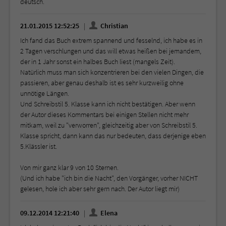
deutsch.
21.01.2015 12:52:25
Christian
Ich fand das Buch extrem spannend und fesselnd, ich habe es in
2 Tagen verschlungen und das will etwas heißen bei jemandem,
der in 1 Jahr sonst ein halbes Buch liest (mangels Zeit).
Natürlich muss man sich konzentrieren bei den vielen Dingen, die
passieren, aber genau deshalb ist es sehr kurzweilig ohne
unnötige Längen.
Und Schreibstil 5. Klasse kann ich nicht bestätigen. Aber wenn
der Autor dieses Kommentars bei einigen Stellen nicht mehr
mitkam, weil zu "verworren", gleichzeitig aber von Schreibstil 5.
Klasse spricht, dann kann das nur bedeuten, dass derjenige eben
5.Klässler ist.
Von mir ganz klar 9 von 10 Sternen.
(Und ich habe "ich bin die Nacht", den Vorgänger, vorher NICHT
gelesen, hole ich aber sehr gern nach. Der Autor liegt mir)
09.12.2014 12:21:40
Elena