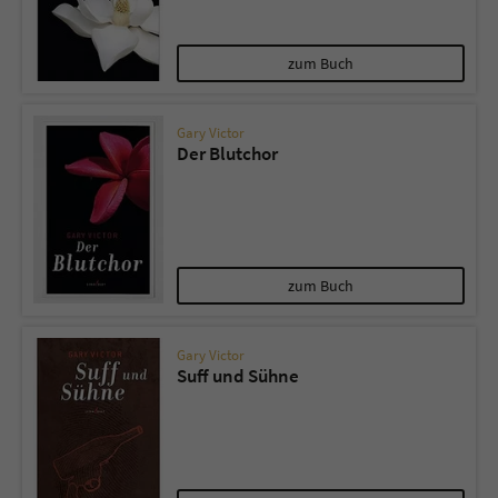
Name
tx_pwcomments_ahash
zum Buch
Anbieter
Literatur-Couch Medien GmbH & Co. KG
Gary Victor
Der Blutchor
Laufzeit
1 Jahr
Zweck
Cookie für Kommentare einzelner Buchtitel
Name
fe_typo_user
zum Buch
Anbieter
Literatur-Couch Medien GmbH & Co. KG
Gary Victor
Suff und Sühne
Laufzeit
Session
Dieses Cookie gewährleistet die
Kommunikation der Webseite mit dem
Zweck
Benutzer. Es wird benötigt um z. B. den