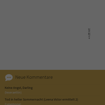
Neue Kommentare
Keine Angst, Darling
(leseraettin)
Tod in heller Sommernacht (Leena Victor ermittelt 2)
(Lesemone)