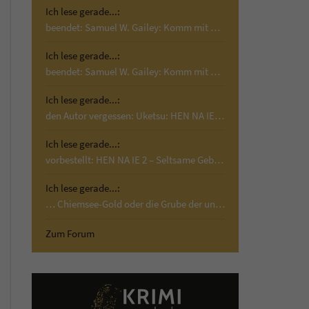
Ich lese gerade...:
beendet: Samuel W. Gailey: Komm mit mir; Krimi,…
Ich lese gerade...:
beendet: Samuel W. Gailey: Komm mit mir; Krimi,…
Ich lese gerade...:
den Autor vergessen: Uketsu: HEN NA IE 2 –…
Ich lese gerade...:
vorbestellt: HEN NA IE 2 – Seltsame Gebäude:…
Ich lese gerade...:
… Chiemsee-Gold oder die Grube der unschuldigen…
Zum Forum