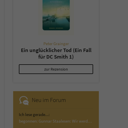
Peter Grainger
Ein unglücklicher Tod (Ein Fall
für DC Smith 1)
zur Rezension
Neu im Forum
Ich lese gerade...:
begonnen: Gunnar Staalesen: Wir werden Wind…