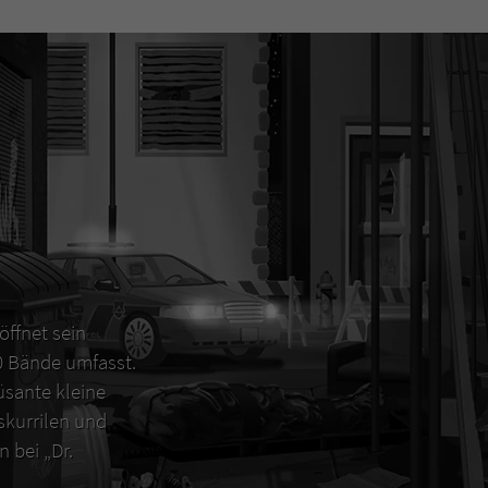
öffnet sein
00 Bände umfasst.
sante kleine
 skurrilen und
 bei „Dr.