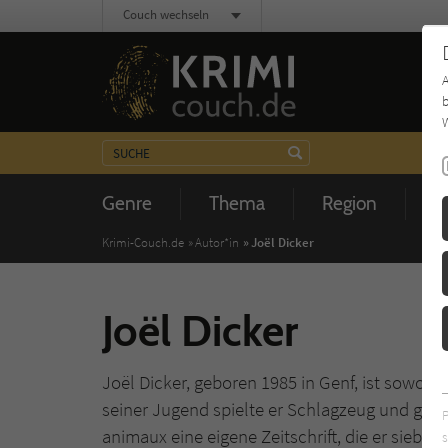
Couch wechseln
b
W
Genre
Thema
Region
Z
Krimi-Couch.de
Autor*in
Joël Dicker
Joël Dicker
Joël Dicker, geboren 1985 in Genf, ist sowoh
seiner Jugend spielte er Schlagzeug und grün
animaux eine eigene Zeitschrift, die er sieben
s