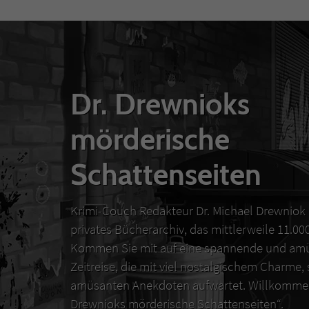
Dr. Drewnioks
mörderische
Schattenseiten
Krimi-Couch Redakteur Dr. Michael Drewniok 
privates Bücherarchiv, das mittlerweile 11.0
Kommen Sie mit auf eine spannende und amü
Zeitreise, die mit viel nostalgischem Charme,
amüsanten Anekdoten aufwartet. Willkommen
Drewnioks mörderische Schattenseiten“.