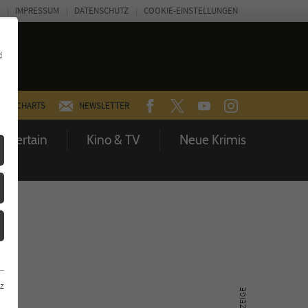
IMPRESSUM
DATENSCHUTZ
COOKIE-EINSTELLUNGEN
d
FACEBOOK
TWITTER
YOUTUBE
INSTAGRAM
CHARTS
NEWSLETTER
Entertain
Kino & TV
Neue Krimis
z