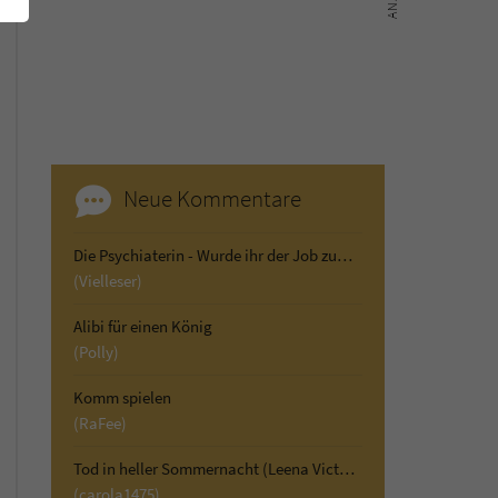
Neue Kommentare
Die Psychiaterin - Wurde ihr der Job zum Verhängnis?
(Vielleser)
Alibi für einen König
(Polly)
Komm spielen
(RaFee)
Tod in heller Sommernacht (Leena Victor ermittelt 2)
(carola1475)