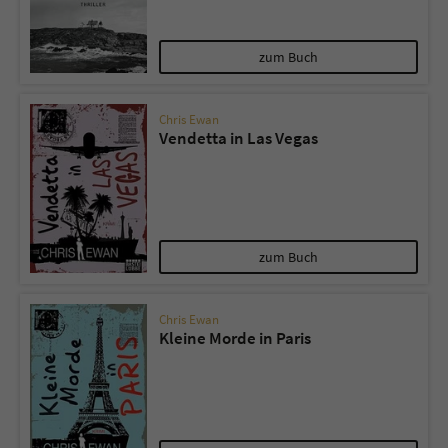
Name
tx_pwcomments_ahash
zum Buch
Anbieter
Literatur-Couch Medien GmbH & Co. KG
Chris Ewan
Vendetta in Las Vegas
Laufzeit
1 Jahr
Zweck
Cookie für Kommentare einzelner Buchtitel
Name
fe_typo_user
zum Buch
Anbieter
Literatur-Couch Medien GmbH & Co. KG
Chris Ewan
Kleine Morde in Paris
Laufzeit
Session
Dieses Cookie gewährleistet die
Kommunikation der Webseite mit dem
Zweck
Benutzer. Es wird benötigt um z. B. den