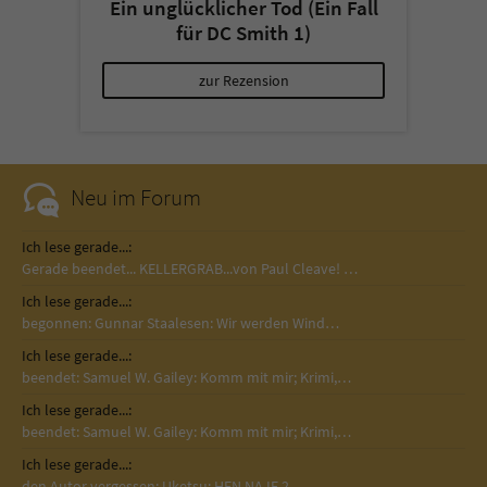
Ein unglücklicher Tod (Ein Fall
für DC Smith 1)
zur Rezension
Neu im Forum
Ich lese gerade...:
Gerade beendet... KELLERGRAB...von Paul Cleave! …
Ich lese gerade...:
begonnen: Gunnar Staalesen: Wir werden Wind…
Ich lese gerade...:
beendet: Samuel W. Gailey: Komm mit mir; Krimi,…
Ich lese gerade...:
beendet: Samuel W. Gailey: Komm mit mir; Krimi,…
Ich lese gerade...:
den Autor vergessen: Uketsu: HEN NA IE 2 –…