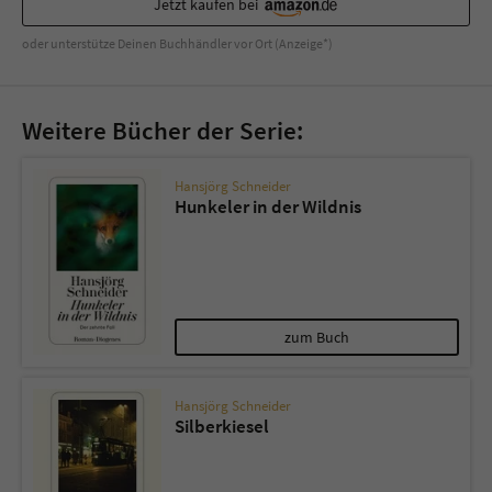
Jetzt kaufen bei
Sicherheitscode des Kontaktformulars zu
überprüfen.
oder unterstütze Deinen Buchhändler vor Ort (Anzeige*)
Weitere Bücher der Serie:
Hansjörg Schneider
Hunkeler in der Wildnis
zum Buch
Hansjörg Schneider
Silberkiesel