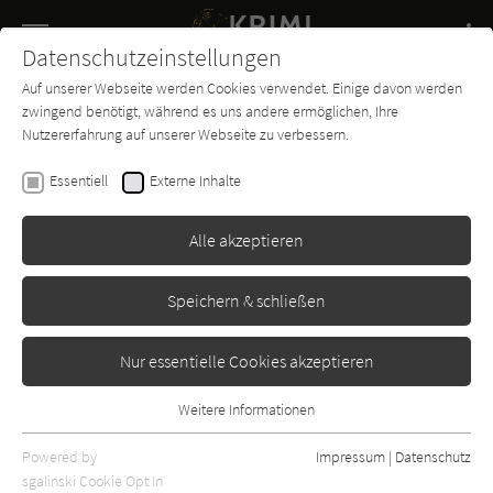
Navigation
Datenschutzeinstellungen
Couch
wechse
Auf unserer Webseite werden Cookies verwendet. Einige davon werden
Buch-
Forum
Charts
News
SUCHE
zwingend benötigt, während es uns andere ermöglichen, Ihre
Entdecker
Nutzererfahrung auf unserer Webseite zu verbessern.
Hansjörg Schneider
Essentiell
Externe Inhalte
Hunkeler und die Augen des
Ödipus
Alle akzeptieren
Diogenes
Erschienen: Januar 2010
Bibliogr. Angaben
2
Speichern & schließen
Nur essentielle Cookies akzeptieren
Weitere Informationen
Essentiell
Essentielle Cookies werden für grundlegende Funktionen der
Powered by
Impressum
|
Datenschutz
Webseite benötigt. Dadurch ist gewährleistet, dass die Webseite
sgalinski Cookie Opt In