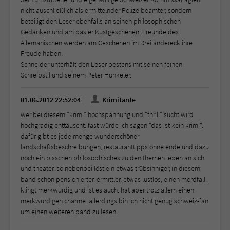
nicht auschließlich als ermittelnder Polizeibeamter, sondern
beteiligt den Leser ebenfalls an seinen philosophischen
Gedanken und am basler Kustgeschehen. Freunde des
Allemanischen werden am Geschehen im Dreiländereck ihre
Freude haben.
Schneider unterhält den Leser bestens mit seinen feinen
Schreibstil und seinem Peter Hunkeler.
01.06.2012 22:52:04
Krimitante
wer bei diesem "krimi" hochspannung und "thrill" sucht wird
hochgradig enttäuscht. fast würde ich sagen "das ist kein krimi".
dafür gibt es jede menge wunderschöner
landschaftsbeschreibungen, restauranttipps ohne ende und dazu
noch ein bisschen philosophisches zu den themen leben an sich
und theater. so nebenbei löst ein etwas trübsinniger, in diesem
band schon pensionierter, ermittler, etwas lustlos, einen mordfall.
klingt merkwürdig und ist es auch. hat aber trotz allem einen
merkwürdigen charme. allerdings bin ich nicht genug schweiz-fan
um einen weiteren band zu lesen.