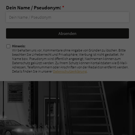
Dein Name / Pseudonym:
*
Nicht
ausfüllen!
Hinweis:
Wir behalten uns vor, Kommentare ohne Angabe von Gründen zu löschen. Bitte
beachten Sie Urheberrecht und Privatsphäre; Werbung ist nicht gestattet. Ihr
Name bzw. Pseudonym wird öffentlich angezeigt; Nachnamen können zum
Datenschutz gekürzt werden. Zu Ihrem Schutz können Kontaktdaten wie E-Mail-
Adressen, Telefonnummern oder Anschriften von der Redaktion entfernt werden.
Details finden Sie in unserer
Datenschutzerklärung
.