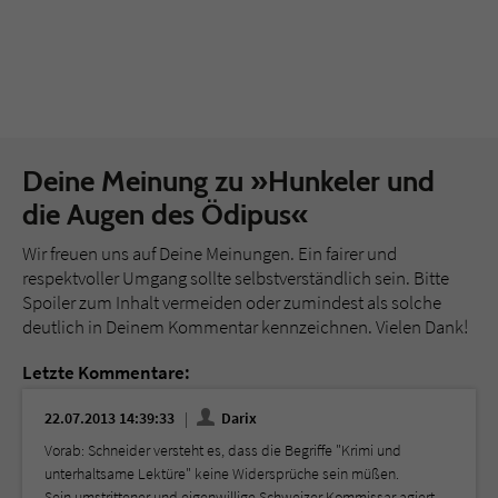
Deine Meinung zu »Hunkeler und
die Augen des Ödipus«
Wir freuen uns auf Deine Meinungen. Ein fairer und
respektvoller Umgang sollte selbstverständlich sein. Bitte
Spoiler zum Inhalt vermeiden oder zumindest als solche
deutlich in Deinem Kommentar kennzeichnen. Vielen Dank!
Letzte Kommentare:
22.07.2013 14:39:33
Darix
Vorab: Schneider versteht es, dass die Begriffe "Krimi und
unterhaltsame Lektüre" keine Widersprüche sein müßen.
Sein umstrittener und eigenwillige Schweizer Kommissar agiert