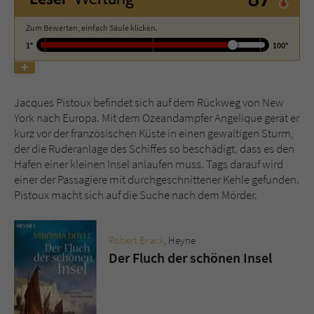
Zum Bewerten, einfach Säule klicken.
Name
tx_pwcomments_ahash
1°
100°
Anbieter
Literatur-Couch Medien GmbH & Co. KG
Laufzeit
1 Jahr
Jacques Pistoux befindet sich auf dem Rückweg von New
York nach Europa. Mit dem Ozeandampfer Angelique gerät er
Zweck
Cookie für Kommentare einzelner Buchtitel
kurz vor der französischen Küste in einen gewaltigen Sturm,
der die Ruderanlage des Schiffes so beschädigt, dass es den
Hafen einer kleinen Insel anlaufen muss. Tags darauf wird
Name
fe_typo_user
einer der Passagiere mit durchgeschnittener Kehle gefunden.
Pistoux macht sich auf die Suche nach dem Mörder.
Anbieter
Literatur-Couch Medien GmbH & Co. KG
Laufzeit
Session
Robert Brack
, Heyne
Der Fluch der schönen Insel
Dieses Cookie gewährleistet die
Kommunikation der Webseite mit dem
Zweck
Benutzer. Es wird benötigt um z. B. den