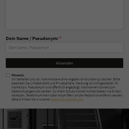
Dein Name / Pseudonym:
*
Nicht
ausfüllen!
Hinweis:
Wir behalten uns vor, Kommentare ohne Angabe von Gründen zu löschen. Bitte
beachten Sie Urheberrecht und Privatsphäre; Werbung ist nicht gestattet. Ihr
Name bzw. Pseudonym wird öffentlich angezeigt; Nachnamen können zum
Datenschutz gekürzt werden. Zu Ihrem Schutz können Kontaktdaten wie E-Mail-
Adressen, Telefonnummern oder Anschriften von der Redaktion entfernt werden.
Details finden Sie in unserer
Datenschutzerklärung
.