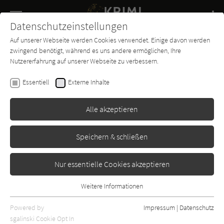
Navigation
Datenschutzeinstellungen
Couch
wechse
Auf unserer Webseite werden Cookies verwendet. Einige davon werden
Buch-
Forum
Charts
News
SUCHE
zwingend benötigt, während es uns andere ermöglichen, Ihre
Entdecker
Nutzererfahrung auf unserer Webseite zu verbessern.
Robert Brack
Essentiell
Externe Inhalte
Der Fluch der schönen Insel
Alle akzeptieren
Heyne
Erschienen: Januar 2008
Bibliogr. Angaben
0
Speichern & schließen
Nur essentielle Cookies akzeptieren
Weitere Informationen
Essentiell
Essentielle Cookies werden für grundlegende Funktionen der
Powered by
Impressum
|
Datenschutz
Webseite benötigt. Dadurch ist gewährleistet, dass die Webseite
sgalinski Cookie Opt In