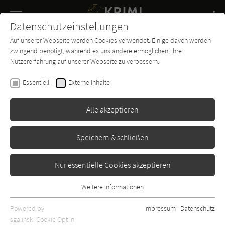
Navigation
Datenschutzeinstellungen
Couch
wechse
Auf unserer Webseite werden Cookies verwendet. Einige davon werden
Buch-
Forum
Charts
News
SUCHE
zwingend benötigt, während es uns andere ermöglichen, Ihre
Entdecker
Nutzererfahrung auf unserer Webseite zu verbessern.
Robert Dugoni
Essentiell
Externe Inhalte
Vor deinen Augen (Tracy
Crosswhite 5)
Alle akzeptieren
Edition M
Erschienen: Mai 2019
1
Speichern & schließen
Nur essentielle Cookies akzeptieren
Weitere Informationen
Essentiell
Essentielle Cookies werden für grundlegende Funktionen der
Powered by
Impressum
|
Datenschutz
Webseite benötigt. Dadurch ist gewährleistet, dass die Webseite
sgalinski Cookie Opt In