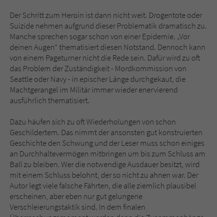
Der Schritt zum Heroin ist dann nicht weit. Drogentote oder
Suizide nehmen aufgrund dieser Problematik dramatisch zu.
Manche sprechen sogar schon von einer Epidemie. „Vor
deinen Augen“ thematisiert diesen Notstand. Dennoch kann
von einem Pageturner nicht die Rede sein. Dafür wird zu oft
das Problem der Zuständigkeit - Mordkommission von
Seattle oder Navy - in epischer Länge durchgekaut, die
Machtgerangel im Militär immer wieder enervierend
ausführlich thematisiert.
Dazu häufen sich zu oft Wiederholungen von schon
Geschildertem. Das nimmt der ansonsten gut konstruierten
Geschichte den Schwung und der Leser muss schon einiges
an Durchhaltevermögen mitbringen um bis zum Schluss am
Ball zu bleiben. Wer die notwendige Ausdauer besitzt, wird
mit einem Schluss belohnt, der so nicht zu ahnen war. Der
Autor legt viele falsche Fährten, die alle ziemlich plausibel
erscheinen, aber eben nur gut gelungene
Verschleierungstaktik sind. In dem finalen