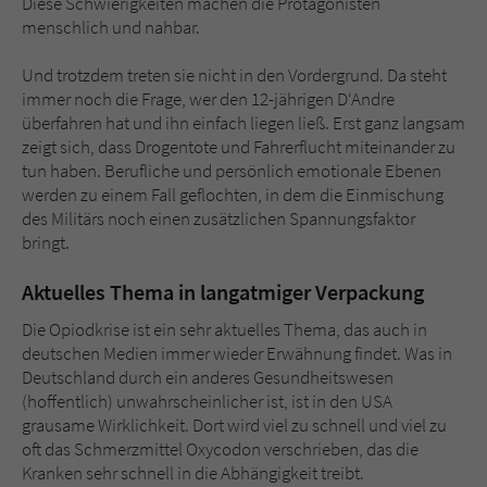
Diese Schwierigkeiten machen die Protagonisten
menschlich und nahbar.
Und trotzdem treten sie nicht in den Vordergrund. Da steht
immer noch die Frage, wer den 12-jährigen D‘Andre
überfahren hat und ihn einfach liegen ließ. Erst ganz langsam
zeigt sich, dass Drogentote und Fahrerflucht miteinander zu
tun haben. Berufliche und persönlich emotionale Ebenen
werden zu einem Fall geflochten, in dem die Einmischung
des Militärs noch einen zusätzlichen Spannungsfaktor
bringt.
Aktuelles Thema in langatmiger Verpackung
Die Opiodkrise ist ein sehr aktuelles Thema, das auch in
deutschen Medien immer wieder Erwähnung findet. Was in
Deutschland durch ein anderes Gesundheitswesen
(hoffentlich) unwahrscheinlicher ist, ist in den USA
grausame Wirklichkeit. Dort wird viel zu schnell und viel zu
oft das Schmerzmittel Oxycodon verschrieben, das die
Kranken sehr schnell in die Abhängigkeit treibt.