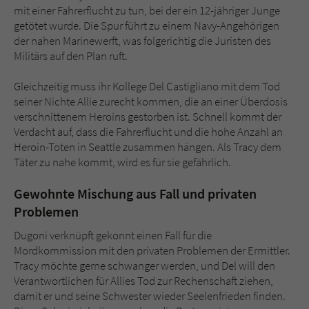
Sicherheitscode des Kontaktformulars zu
mit einer Fahrerflucht zu tun, bei der ein 12-jähriger Junge
überprüfen.
getötet wurde. Die Spur führt zu einem Navy-Angehörigen
der nahen Marinewerft, was folgerichtig die Juristen des
Militärs auf den Plan ruft.
Gleichzeitig muss ihr Kollege Del Castigliano mit dem Tod
seiner Nichte Allie zurecht kommen, die an einer Überdosis
verschnittenem Heroins gestorben ist. Schnell kommt der
Verdacht auf, dass die Fahrerflucht und die hohe Anzahl an
Heroin-Toten in Seattle zusammen hängen. Als Tracy dem
Täter zu nahe kommt, wird es für sie gefährlich.
Gewohnte Mischung aus Fall und privaten
Problemen
Dugoni verknüpft gekonnt einen Fall für die
Mordkommission mit den privaten Problemen der Ermittler.
Tracy möchte gerne schwanger werden, und Del will den
Verantwortlichen für Allies Tod zur Rechenschaft ziehen,
damit er und seine Schwester wieder Seelenfrieden finden.