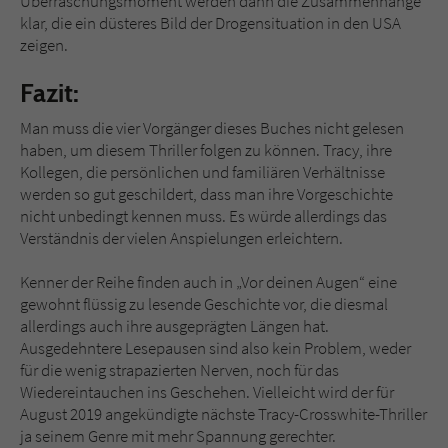
Überraschungsmoment werden dann die Zusammenhänge
klar, die ein düsteres Bild der Drogensituation in den USA
zeigen.
Fazit:
Man muss die vier Vorgänger dieses Buches nicht gelesen
haben, um diesem Thriller folgen zu können. Tracy, ihre
Kollegen, die persönlichen und familiären Verhältnisse
werden so gut geschildert, dass man ihre Vorgeschichte
nicht unbedingt kennen muss. Es würde allerdings das
Verständnis der vielen Anspielungen erleichtern.
Kenner der Reihe finden auch in „Vor deinen Augen“ eine
gewohnt flüssig zu lesende Geschichte vor, die diesmal
allerdings auch ihre ausgeprägten Längen hat.
Ausgedehntere Lesepausen sind also kein Problem, weder
für die wenig strapazierten Nerven, noch für das
Wiedereintauchen ins Geschehen. Vielleicht wird der für
August 2019 angekündigte nächste Tracy-Crosswhite-Thriller
ja seinem Genre mit mehr Spannung gerechter.