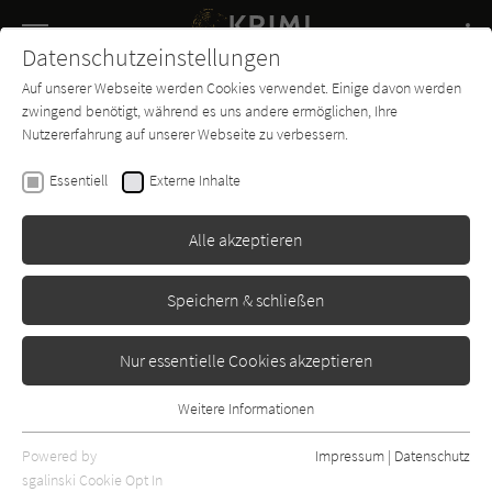
Navigation
Datenschutzeinstellungen
Couch
wechse
Auf unserer Webseite werden Cookies verwendet. Einige davon werden
Buch-
Forum
Charts
News
SUCHE
zwingend benötigt, während es uns andere ermöglichen, Ihre
Entdecker
Nutzererfahrung auf unserer Webseite zu verbessern.
Jakob Maria Soedher
Essentiell
Externe Inhalte
Seebühne
Alle akzeptieren
Edition Hochfeld
Erschienen: Januar 2014
Bibliogr. Angaben
1
Speichern & schließen
Nur essentielle Cookies akzeptieren
Weitere Informationen
Essentiell
Essentielle Cookies werden für grundlegende Funktionen der
Powered by
Impressum
|
Datenschutz
Webseite benötigt. Dadurch ist gewährleistet, dass die Webseite
sgalinski Cookie Opt In