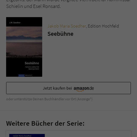
Sicherheitscode des Kontaktformulars zu
Schielin und Esel Ronsard.
überprüfen.
Jakob Maria Soedher
, Edition Hochfeld
Seebühne
Jetzt kaufen bei
oder unterstütze Deinen Buchhändler vor Ort (Anzeige*)
Weitere Bücher der Serie: