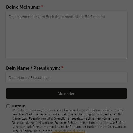
Deine Meinung:
*
Dein Name / Pseudonym:
*
Nicht
ausfüllen!
Hinweis:
Wir behalten uns vor, Kommentare ohne Angabe von Gründen zu löschen. Bitte
beachten Sie Urheberrecht und Privatsphäre; Werbung ist nicht gestattet. Ihr
Name bzw. Pseudonym wird öffentlich angezeigt; Nachnamen können zum
Datenschutz gekürzt werden. Zu Ihrem Schutz können Kontaktdaten wie E-Mail-
Adressen, Telefonnummern oder Anschriften von der Redaktion entfernt werden.
Details finden Sie in unserer
Datenschutzerklärung
.