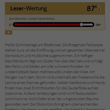
87°
Leser
-Wertung
Name
tx_pwcomments_ahash
Zum Bewerten, einfach Säule klicken.
Anbieter
Literatur-Couch Medien GmbH & Co. KG
1°
100°
Laufzeit
1 Jahr
Heiße Sommertage am Bodensee. Die Bregenzer Festspiele
Zweck
Cookie für Kommentare einzelner Buchtitel
stehen kurz vor der Eröffnung und am gesamten Obersee hat
die Kostüm und Hutdichte zugenommen. Ein heftiger
Gewittersturm fegt von Süden her über den See und schlägt
Name
fe_typo_user
den Parks und Gärten am Ufer schwere Wunden. Im
Lindenhofpark fallen mehrere alte Linden der Allee. Am
Anbieter
Literatur-Couch Medien GmbH & Co. KG
Morgen nach dem Sturm wird unterhalb der Friedensvilla die
Leiche eines Mannes gefunden. Neben Geldbörse und Handy
Laufzeit
Session
findet man zwei Eintrittskarten für die Zauberflöte auf der
Seebühne. Äußere Verletzungen sind nicht festzustellen -
Dieses Cookie gewährleistet die
somit kann er nicht Opfer einer der umgestürzten Bäume
Kommunikation der Webseite mit dem
geworden sein Die Obduktion bringt ein überraschendes
Zweck
Benutzer. Es wird benötigt um z. B. den
Ergebnis: der Mann wurde vergiftet. Viel Arbeit für Kommissar