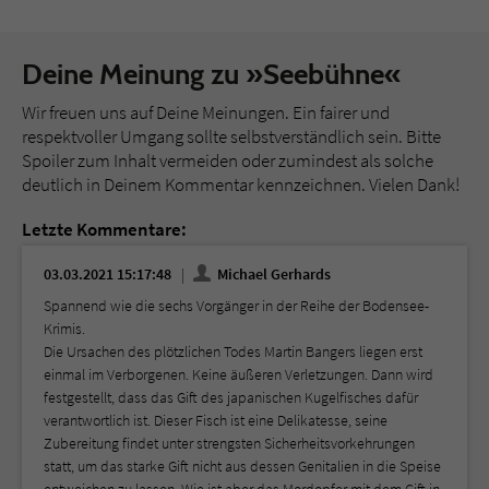
Deine Meinung zu »Seebühne«
Wir freuen uns auf Deine Meinungen. Ein fairer und
respektvoller Umgang sollte selbstverständlich sein. Bitte
Spoiler zum Inhalt vermeiden oder zumindest als solche
deutlich in Deinem Kommentar kennzeichnen. Vielen Dank!
Letzte Kommentare:
03.03.2021 15:17:48
Michael Gerhards
Spannend wie die sechs Vorgänger in der Reihe der Bodensee-
Krimis.
Die Ursachen des plötzlichen Todes Martin Bangers liegen erst
einmal im Verborgenen. Keine äußeren Verletzungen. Dann wird
festgestellt, dass das Gift des japanischen Kugelfisches dafür
verantwortlich ist. Dieser Fisch ist eine Delikatesse, seine
Zubereitung findet unter strengsten Sicherheitsvorkehrungen
statt, um das starke Gift nicht aus dessen Genitalien in die Speise
entweichen zu lassen. Wie ist aber das Mordopfer mit dem Gift in