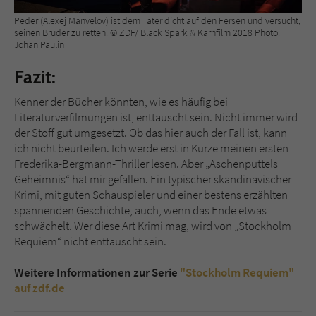
Peder (Alexej Manvelov) ist dem Täter dicht auf den Fersen und versucht,
seinen Bruder zu retten. © ZDF/ Black Spark & Kärnfilm 2018 Photo:
Johan Paulin
Fazit:
Kenner der Bücher könnten, wie es häufig bei
Literaturverfilmungen ist, enttäuscht sein. Nicht immer wird
der Stoff gut umgesetzt. Ob das hier auch der Fall ist, kann
ich nicht beurteilen. Ich werde erst in Kürze meinen ersten
Frederika-Bergmann-Thriller lesen. Aber „Aschenputtels
Geheimnis“ hat mir gefallen. Ein typischer skandinavischer
Krimi, mit guten Schauspieler und einer bestens erzählten
spannenden Geschichte, auch, wenn das Ende etwas
schwächelt. Wer diese Art Krimi mag, wird von „Stockholm
Requiem“ nicht enttäuscht sein.
Weitere Informationen zur Serie
"Stockholm Requiem"
auf zdf.de