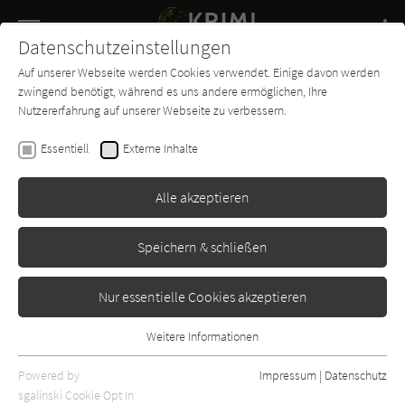
Navigation
Datenschutzeinstellungen
Couch
wechse
Auf unserer Webseite werden Cookies verwendet. Einige davon werden
Buch-
Forum
Charts
News
SUCHE
zwingend benötigt, während es uns andere ermöglichen, Ihre
Entdecker
Nutzererfahrung auf unserer Webseite zu verbessern.
Krimi-Couch.de
Kino & TV
Serien
Stockholm Requiem
Essentiell
Externe Inhalte
Alle akzeptieren
Speichern & schließen
Nur essentielle Cookies akzeptieren
Weitere Informationen
Essentiell
Essentielle Cookies werden für grundlegende Funktionen der
Powered by
Impressum
|
Datenschutz
Webseite benötigt. Dadurch ist gewährleistet, dass die Webseite
TV-Serie:
sgalinski Cookie Opt In