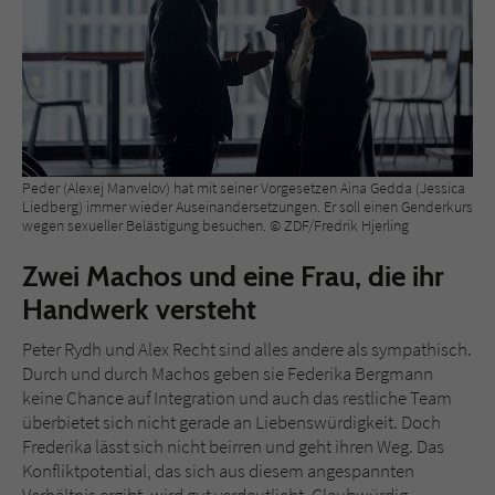
Peder (Alexej Manvelov) hat mit seiner Vorgesetzen Aina Gedda (Jessica
Liedberg) immer wieder Auseinandersetzungen. Er soll einen Genderkurs
wegen sexueller Belästigung besuchen. © ZDF/Fredrik Hjerling
Zwei Machos und eine Frau, die ihr
Handwerk versteht
Peter Rydh und Alex Recht sind alles andere als sympathisch.
Durch und durch Machos geben sie Federika Bergmann
keine Chance auf Integration und auch das restliche Team
überbietet sich nicht gerade an Liebenswürdigkeit. Doch
Frederika lässt sich nicht beirren und geht ihren Weg. Das
Konfliktpotential, das sich aus diesem angespannten
Verhältnis ergibt, wird gut verdeutlicht. Glaubwürdig