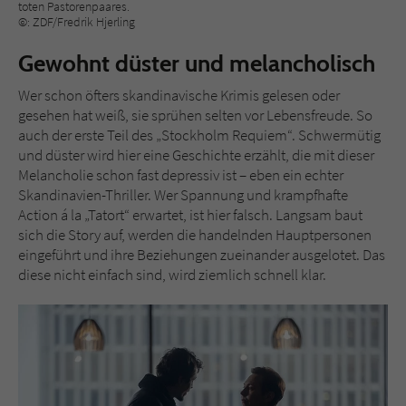
Sicherheitscode des Kontaktformulars zu
toten Pastorenpaares.
©: ZDF/Fredrik Hjerling
überprüfen.
Gewohnt düster und melancholisch
Wer schon öfters skandinavische Krimis gelesen oder
gesehen hat weiß, sie sprühen selten vor Lebensfreude. So
auch der erste Teil des „Stockholm Requiem“. Schwermütig
und düster wird hier eine Geschichte erzählt, die mit dieser
Melancholie schon fast depressiv ist – eben ein echter
Skandinavien-Thriller. Wer Spannung und krampfhafte
Action á la „Tatort“ erwartet, ist hier falsch. Langsam baut
sich die Story auf, werden die handelnden Hauptpersonen
eingeführt und ihre Beziehungen zueinander ausgelotet. Das
diese nicht einfach sind, wird ziemlich schnell klar.