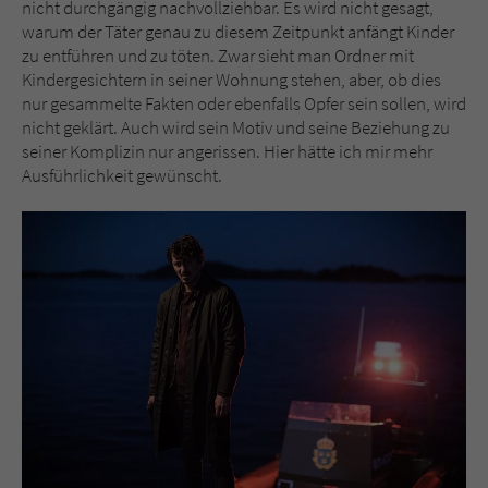
nicht durchgängig nachvollziehbar. Es wird nicht gesagt,
warum der Täter genau zu diesem Zeitpunkt anfängt Kinder
zu entführen und zu töten. Zwar sieht man Ordner mit
Kindergesichtern in seiner Wohnung stehen, aber, ob dies
nur gesammelte Fakten oder ebenfalls Opfer sein sollen, wird
nicht geklärt. Auch wird sein Motiv und seine Beziehung zu
seiner Komplizin nur angerissen. Hier hätte ich mir mehr
Ausführlichkeit gewünscht.