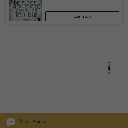
Name
tx_pwcomments_ahash
zum Buch
Anbieter
Literatur-Couch Medien GmbH & Co. KG
Laufzeit
1 Jahr
Zweck
Cookie für Kommentare einzelner Buchtitel
Name
fe_typo_user
Anbieter
Literatur-Couch Medien GmbH & Co. KG
Laufzeit
Session
Dieses Cookie gewährleistet die
Kommunikation der Webseite mit dem
Neue Kommentare
Zweck
Benutzer. Es wird benötigt um z. B. den