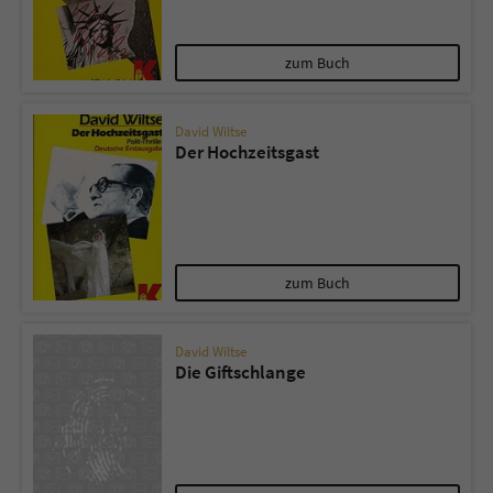
Name
tx_pwcomments_ahash
zum Buch
Anbieter
Literatur-Couch Medien GmbH & Co. KG
David Wiltse
Der Hochzeitsgast
Laufzeit
1 Jahr
Zweck
Cookie für Kommentare einzelner Buchtitel
Name
fe_typo_user
zum Buch
Anbieter
Literatur-Couch Medien GmbH & Co. KG
David Wiltse
Die Giftschlange
Laufzeit
Session
Dieses Cookie gewährleistet die
Kommunikation der Webseite mit dem
Zweck
Benutzer. Es wird benötigt um z. B. den