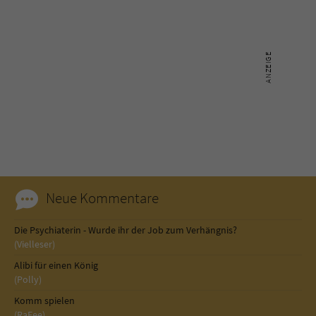
Neue Kommentare
Die Psychiaterin - Wurde ihr der Job zum Verhängnis?
(Vielleser)
Alibi für einen König
(Polly)
Komm spielen
(RaFee)