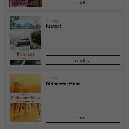
Sicherheitscode des Kontaktformulars zu
zum Buch
überprüfen.
Ina May
Kratzat
zum Buch
Ina May
Oldhorster Moor
zum Buch