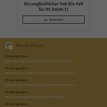
Ein unglücklicher Tod (Ein Fall
für DC Smith 1)
zur Rezension
Neu im Forum
Ich lese gerade...:
begonnen: Gunnar Staalesen: Wir werden Wind…
Ich lese gerade...:
beendet: Samuel W. Gailey: Komm mit mir; Krimi,…
Ich lese gerade...:
beendet: Samuel W. Gailey: Komm mit mir; Krimi,…
Ich lese gerade...:
den Autor vergessen: Uketsu: HEN NA IE 2 –…
Ich lese gerade...: