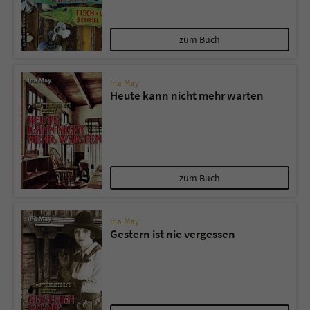
Name
tx_pwcomments_ahash
zum Buch
Anbieter
Literatur-Couch Medien GmbH & Co. KG
Ina May
Heute kann nicht mehr warten
Laufzeit
1 Jahr
Zweck
Cookie für Kommentare einzelner Buchtitel
Name
fe_typo_user
zum Buch
Anbieter
Literatur-Couch Medien GmbH & Co. KG
Ina May
Gestern ist nie vergessen
Laufzeit
Session
Dieses Cookie gewährleistet die
Kommunikation der Webseite mit dem
Zweck
Benutzer. Es wird benötigt um z. B. den