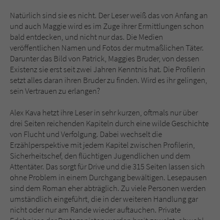
Natürlich sind sie es nicht. Der Leser weiß das von Anfang an
und auch Maggie wird es im Zuge ihrer Ermittlungen schon
bald entdecken, und nicht nur das. Die Medien
veröffentlichen Namen und Fotos der mutmaßlichen Täter.
Darunter das Bild von Patrick, Maggies Bruder, von dessen
Existenz sie erst seit zwei Jahren Kenntnis hat. Die Profilerin
setzt alles daran ihren Bruder zu finden. Wird es ihr gelingen,
sein Vertrauen zu erlangen?
Alex Kava hetzt ihre Leser in sehr kurzen, oftmals nur über
drei Seiten reichenden Kapiteln durch eine wilde Geschichte
von Flucht und Verfolgung. Dabei wechselt die
Erzählperspektive mit jedem Kapitel zwischen Profilerin,
Sicherheitschef, den flüchtigen Jugendlichen und dem
Attentäter. Das sorgt für Drive und die 315 Seiten lassen sich
ohne Problem in einem Durchgang bewältigen. Lesepausen
sind dem Roman eher abträglich. Zu viele Personen werden
umständlich eingeführt, die in der weiteren Handlung gar
nicht oder nur am Rande wieder auftauchen. Private