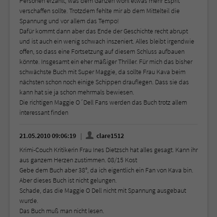
Personen erzählt, was dem Ganzen wohl etwas mehr Esprit
verschaffen sollte. Trotzdem fehlte mir ab dem Mittelteil die
Spannung und vor allem das Tempo!
Dafür kommt dann aber das Ende der Geschichte recht abrupt
und ist auch ein wenig schwach inszeniert. Alles bleibt irgendwie
offen, so dass eine Fortsetzung auf diesem Schluss aufbauen
könnte. Insgesamt ein eher mäßiger Thriller. Für mich das bisher
schwächste Buch mit Super Maggie, da sollte Frau Kava beim
nächsten schon noch einige Schippen drauflegen. Dass sie das
kann hat sie ja schon mehrmals bewiesen.
Die richtigen Maggie O´Dell Fans werden das Buch trotz allem
interessant finden
21.05.2010 09:06:19
clare1512
Krimi-Couch Kritikerin Frau Ines Dietzsch hat alles gesagt. Kann ihr
aus ganzem Herzen zustimmen. 08/15 Kost
Gebe dem Buch aber 38°, da ich eigentlich ein Fan von Kava bin.
Aber dieses Buch ist nicht gelungen.
Schade, das die Maggie O Dell nicht mit Spannung ausgebaut
wurde.
Das Buch muß man nicht lesen.