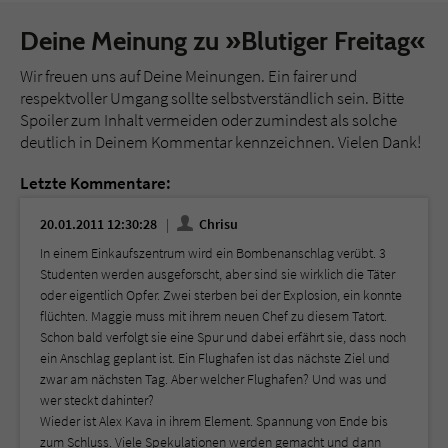
Deine Meinung zu »Blutiger Freitag«
Wir freuen uns auf Deine Meinungen. Ein fairer und
respektvoller Umgang sollte selbstverständlich sein. Bitte
Spoiler zum Inhalt vermeiden oder zumindest als solche
deutlich in Deinem Kommentar kennzeichnen. Vielen Dank!
Letzte Kommentare:
20.01.2011 12:30:28
Chrisu
In einem Einkaufszentrum wird ein Bombenanschlag verübt. 3
Studenten werden ausgeforscht, aber sind sie wirklich die Täter
oder eigentlich Opfer. Zwei sterben bei der Explosion, ein konnte
flüchten. Maggie muss mit ihrem neuen Chef zu diesem Tatort.
Schon bald verfolgt sie eine Spur und dabei erfährt sie, dass noch
ein Anschlag geplant ist. Ein Flughafen ist das nächste Ziel und
zwar am nächsten Tag. Aber welcher Flughafen? Und was und
wer steckt dahinter?
Wieder ist Alex Kava in ihrem Element. Spannung von Ende bis
zum Schluss. Viele Spekulationen werden gemacht und dann