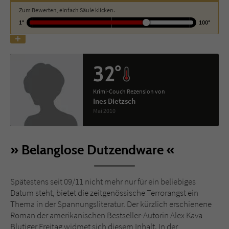
Zum Bewerten, einfach Säule klicken.
1°
100°
Name
tx_pwcomments_ahash
Anbieter
Literatur-Couch Medien GmbH & Co. KG
32°
Laufzeit
1 Jahr
Krimi-Couch Rezension von
Zweck
Cookie für Kommentare einzelner Buchtitel
Ines Dietzsch
Mai 2010
Name
fe_typo_user
Belanglose Dutzendware
Anbieter
Literatur-Couch Medien GmbH & Co. KG
Laufzeit
Session
Spätestens seit 09/11 nicht mehr nur für ein beliebiges
Datum steht, bietet die zeitgenössische Terrorangst ein
Dieses Cookie gewährleistet die
Thema in der Spannungsliteratur. Der kürzlich erschienene
Kommunikation der Webseite mit dem
Roman der amerikanischen Bestseller-Autorin Alex Kava
Zweck
Benutzer. Es wird benötigt um z. B. den
Blutiger Freitag widmet sich diesem Inhalt. In der