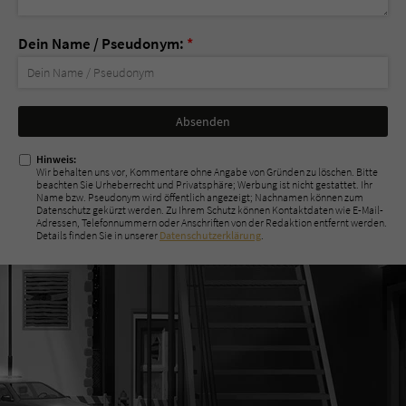
Dein Name / Pseudonym:
*
Nicht
ausfüllen!
Hinweis:
Wir behalten uns vor, Kommentare ohne Angabe von Gründen zu löschen. Bitte
beachten Sie Urheberrecht und Privatsphäre; Werbung ist nicht gestattet. Ihr
Name bzw. Pseudonym wird öffentlich angezeigt; Nachnamen können zum
Datenschutz gekürzt werden. Zu Ihrem Schutz können Kontaktdaten wie E-Mail-
Adressen, Telefonnummern oder Anschriften von der Redaktion entfernt werden.
Details finden Sie in unserer
Datenschutzerklärung
.