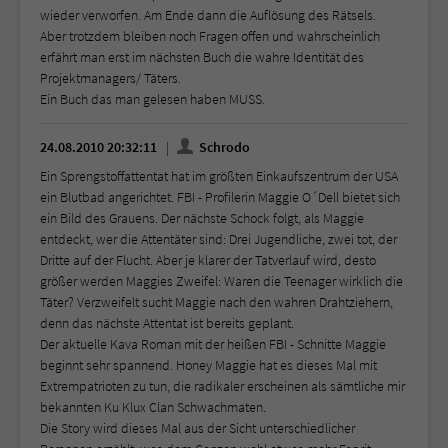
wieder verworfen. Am Ende dann die Auflösung des Rätsels.
Aber trotzdem bleiben noch Fragen offen und wahrscheinlich
erfährt man erst im nächsten Buch die wahre Identität des
Projektmanagers/ Täters.
Ein Buch das man gelesen haben MUSS.
24.08.2010 20:32:11
Schrodo
Ein Sprengstoffattentat hat im größten Einkaufszentrum der USA
ein Blutbad angerichtet. FBI - Profilerin Maggie O´Dell bietet sich
ein Bild des Grauens. Der nächste Schock folgt, als Maggie
entdeckt, wer die Attentäter sind: Drei Jugendliche, zwei tot, der
Dritte auf der Flucht. Aber je klarer der Tatverlauf wird, desto
größer werden Maggies Zweifel: Waren die Teenager wirklich die
Täter? Verzweifelt sucht Maggie nach den wahren Drahtziehern,
denn das nächste Attentat ist bereits geplant.
Der aktuelle Kava Roman mit der heißen FBI - Schnitte Maggie
beginnt sehr spannend. Honey Maggie hat es dieses Mal mit
Extrempatrioten zu tun, die radikaler erscheinen als sämtliche mir
bekannten Ku Klux Clan Schwachmaten.
Die Story wird dieses Mal aus der Sicht unterschiedlicher