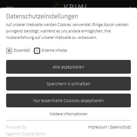
Navigation
Datenschutzeinstellungen
Couch
wechse
Auf unserer Webseite werden Cookies verwendet. Einige davon werden
Buch-
Forum
Charts
News
SUCHE
zwingend benötigt, während es uns andere ermöglichen, Ihre
Entdecker
Nutzererfahrung auf unserer Webseite zu verbessern.
Alex Kava
Essentiell
Externe Inhalte
Blutiger Freitag
Alle akzeptieren
Cora-Verlag
Erschienen: Januar 2010
Bibliogr. Angaben
3
Speichern & schließen
Nur essentielle Cookies akzeptieren
Weitere Informationen
Essentiell
Essentielle Cookies werden für grundlegende Funktionen der
Powered by
Impressum
|
Datenschutz
Webseite benötigt. Dadurch ist gewährleistet, dass die Webseite
sgalinski Cookie Opt In