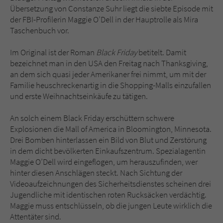
Sicherheitscode des Kontaktformulars zu
Übersetzung von Constanze Suhr liegt die siebte Episode mit
überprüfen.
der FBI-Profilerin Maggie O’Dell in der Hauptrolle als Mira
Taschenbuch vor.
Im Original ist der Roman
Black Friday
betitelt. Damit
bezeichnet man in den USA den Freitag nach Thanksgiving,
an dem sich quasi jeder Amerikaner frei nimmt, um mit der
Familie heuschreckenartig in die Shopping-Malls einzufallen
und erste Weihnachtseinkäufe zu tätigen.
An solch einem Black Friday erschüttern schwere
Explosionen die Mall of America in Bloomington, Minnesota.
Drei Bomben hinterlassen ein Bild von Blut und Zerstörung
in dem dicht bevölkerten Einkaufszentrum. Spezialagentin
Maggie O’Dell wird eingeflogen, um herauszufinden, wer
hinter diesen Anschlägen steckt. Nach Sichtung der
Videoaufzeichnungen des Sicherheitsdienstes scheinen drei
Jugendliche mit identischen roten Rucksäcken verdächtig.
Maggie muss entschlüsseln, ob die jungen Leute wirklich die
Attentäter sind.