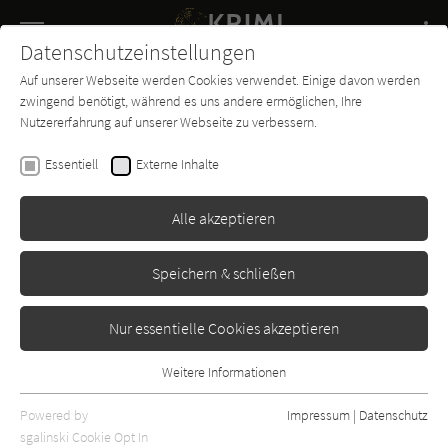
Navigation
Datenschutzeinstellungen
Couch
wechse
Auf unserer Webseite werden Cookies verwendet. Einige davon werden
Buch-
Forum
Charts
News
SUCHE
zwingend benötigt, während es uns andere ermöglichen, Ihre
Entdecker
Nutzererfahrung auf unserer Webseite zu verbessern.
Christoph Güsken
Essentiell
Externe Inhalte
Mörder haben keine Flügel
Alle akzeptieren
Grafit
Erschienen: Januar 1998
Bibliogr. Angaben
0
Speichern & schließen
Nur essentielle Cookies akzeptieren
Weitere Informationen
Essentiell
Essentielle Cookies werden für grundlegende Funktionen der
Powered by
Impressum
|
Datenschutz
Webseite benötigt. Dadurch ist gewährleistet, dass die Webseite
sgalinski Cookie Opt In