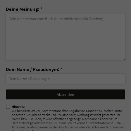
Deine Meinung:
*
Dein Name / Pseudonym:
*
Nicht
ausfüllen!
Hinweis:
Wir behalten uns vor, Kommentare ohne Angabe von Gründen zu löschen. Bitte
beachten Sie Urheberrecht und Privatsphäre; Werbung ist nicht gestattet. Ihr
Name bzw. Pseudonym wird öffentlich angezeigt; Nachnamen können zum
Datenschutz gekürzt werden. Zu Ihrem Schutz können Kontaktdaten wie E-Mail-
Adressen, Telefonnummern oder Anschriften von der Redaktion entfernt werden.