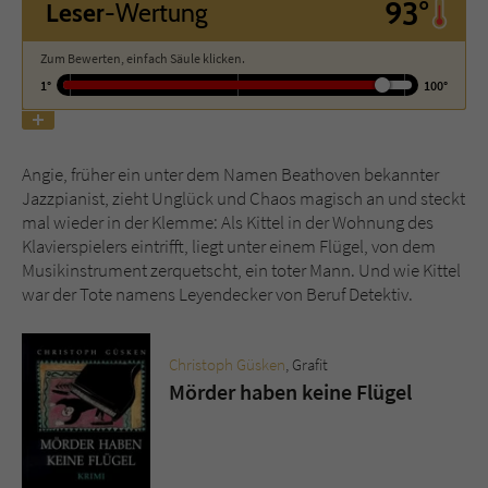
93°
Leser
-Wertung
Name
tx_pwcomments_ahash
Zum Bewerten, einfach Säule klicken.
1°
100°
Anbieter
Literatur-Couch Medien GmbH & Co. KG
Laufzeit
1 Jahr
Angie, früher ein unter dem Namen Beathoven bekannter
Jazzpianist, zieht Unglück und Chaos magisch an und steckt
Zweck
Cookie für Kommentare einzelner Buchtitel
mal wieder in der Klemme: Als Kittel in der Wohnung des
Klavierspielers eintrifft, liegt unter einem Flügel, von dem
Musikinstrument zerquetscht, ein toter Mann. Und wie Kittel
Name
fe_typo_user
war der Tote namens Leyendecker von Beruf Detektiv.
Anbieter
Literatur-Couch Medien GmbH & Co. KG
Christoph Güsken
, Grafit
Laufzeit
Session
Mörder haben keine Flügel
Dieses Cookie gewährleistet die
Kommunikation der Webseite mit dem
Zweck
Benutzer. Es wird benötigt um z. B. den