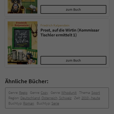
zum Buch
Friedrich Kalpenstein
Prost, auf die Wirtin (Kommissar
Tischler ermittelt 1)
zum Buch
Ähnliche Bücher:
Genre:
Regio
Genre:
Cozy
Genre:
Whodunit
Thema:
Sport
Region:
Deutschland, Österreich, Schweiz
Zeit:
2010 -­ heute
Buchtyp:
Roman
Buchtyp:
Serie