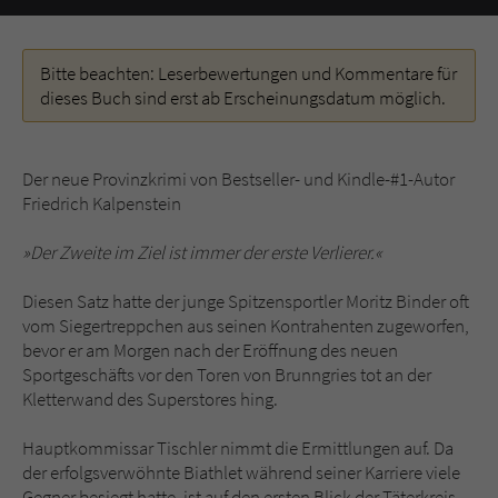
Name
tx_pwcomments_ahash
Bitte beachten: Leserbewertungen und Kommentare für
dieses Buch sind erst ab Erscheinungsdatum möglich.
Anbieter
Literatur-Couch Medien GmbH & Co. KG
Laufzeit
1 Jahr
Der neue Provinzkrimi von Bestseller- und Kindle-#1-Autor
Friedrich Kalpenstein
Zweck
Cookie für Kommentare einzelner Buchtitel
»Der Zweite im Ziel ist immer der erste Verlierer.«
Name
fe_typo_user
Diesen Satz hatte der junge Spitzensportler Moritz Binder oft
vom Siegertreppchen aus seinen Kontrahenten zugeworfen,
Anbieter
Literatur-Couch Medien GmbH & Co. KG
bevor er am Morgen nach der Eröffnung des neuen
Sportgeschäfts vor den Toren von Brunngries tot an der
Laufzeit
Session
Kletterwand des Superstores hing.
Dieses Cookie gewährleistet die
Hauptkommissar Tischler nimmt die Ermittlungen auf. Da
Kommunikation der Webseite mit dem
der erfolgsverwöhnte Biathlet während seiner Karriere viele
Zweck
Benutzer. Es wird benötigt um z. B. den
Gegner besiegt hatte, ist auf den ersten Blick der Täterkreis