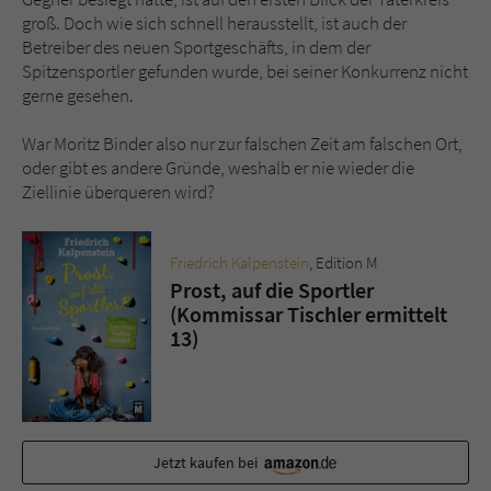
Sicherheitscode des Kontaktformulars zu
groß. Doch wie sich schnell herausstellt, ist auch der
überprüfen.
Betreiber des neuen Sportgeschäfts, in dem der
Spitzensportler gefunden wurde, bei seiner Konkurrenz nicht
gerne gesehen.
War Moritz Binder also nur zur falschen Zeit am falschen Ort,
oder gibt es andere Gründe, weshalb er nie wieder die
Ziellinie überqueren wird?
Friedrich Kalpenstein
, Edition M
Prost, auf die Sportler
(Kommissar Tischler ermittelt
13)
Jetzt kaufen bei