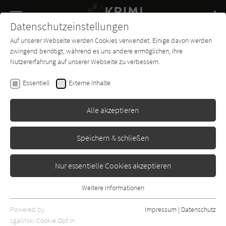
Navigation
Datenschutzeinstellungen
Couch
wechse
Auf unserer Webseite werden Cookies verwendet. Einige davon werden
Buch-
Forum
Charts
News
SUCHE
zwingend benötigt, während es uns andere ermöglichen, Ihre
Entdecker
Nutzererfahrung auf unserer Webseite zu verbessern.
Friedrich Kalpenstein
Essentiell
Externe Inhalte
Prost, auf die Sportler
(Kommissar Tischler ermittelt
Alle akzeptieren
13)
Speichern & schließen
Edition M
Erscheint vsl.: September 2026
Nur essentielle Cookies akzeptieren
Weitere Informationen
Essentiell
Essentielle Cookies werden für grundlegende Funktionen der
Powered by
Impressum
|
Datenschutz
Webseite benötigt. Dadurch ist gewährleistet, dass die Webseite
sgalinski Cookie Opt In