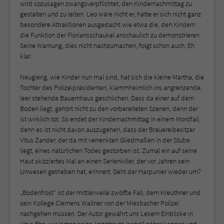
wird sozusagen zwangsverpflichtet, den Kindernachmittag zu
gestalten und zu leiten. Leo wäre nicht er, hätte er sich nicht ganz
besondere Attraktionen ausgedacht wie etwa die, den Kindern
die Funktion der Floriansschaukel anschaulich zu demonstrieren.
Seine Warnung, dies nicht nachzumachen, folgt schon auch. Eh
klar.
Neugierig, wie Kinder nun mal sind, hat sich die kleine Martha, die
Tochter des Polizeipräsidenten, klammheimlich ins angrenzende,
leer stehende Bauernhaus geschlichen. Dass da einer auf dem
Boden liegt, gehört nicht zu den vorbereiteten Szenen, denn der
ist wirklich tot. So endet der Kindernachmittag in einem Mordfall,
denn es ist nicht davon auszugehen, dass der Brauereibesitzer
Vitus Zander, der da mit verrenkten Gliedmaßen in der Stube
liegt, eines natürlichen Todes gestorben ist. Zumal ein auf seine
Haut skizziertes Mal an einen Serienkiller, der vor Jahren sein
Unwesen getrieben hat, erinnert. Geht der Harpunier wieder um?
„Bodenfrost“ ist der mittlerweile zwölfte Fall, dem Kreuthner und
sein Kollege Clemens Wallner von der Miesbacher Polizei
nachgehen müssen. Der Autor gewährt uns Lesern Einblicke in