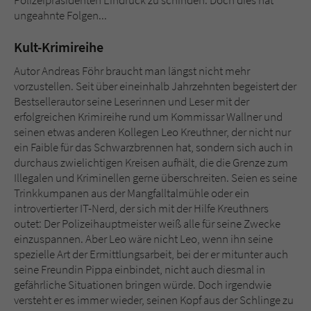
Polizeipräsidenten Eindruck zu schinden. Doch dies hat
ungeahnte Folgen...
Kult-Krimireihe
Autor Andreas Föhr braucht man längst nicht mehr
vorzustellen. Seit über eineinhalb Jahrzehnten begeistert der
Bestsellerautor seine Leserinnen und Leser mit der
erfolgreichen Krimireihe rund um Kommissar Wallner und
seinen etwas anderen Kollegen Leo Kreuthner, der nicht nur
ein Faible für das Schwarzbrennen hat, sondern sich auch in
durchaus zwielichtigen Kreisen aufhält, die die Grenze zum
Illegalen und Kriminellen gerne überschreiten. Seien es seine
Trinkkumpanen aus der Mangfalltalmühle oder ein
introvertierter IT-Nerd, der sich mit der Hilfe Kreuthners
outet: Der Polizeihauptmeister weiß alle für seine Zwecke
einzuspannen. Aber Leo wäre nicht Leo, wenn ihn seine
spezielle Art der Ermittlungsarbeit, bei der er mitunter auch
seine Freundin Pippa einbindet, nicht auch diesmal in
gefährliche Situationen bringen würde. Doch irgendwie
versteht er es immer wieder, seinen Kopf aus der Schlinge zu