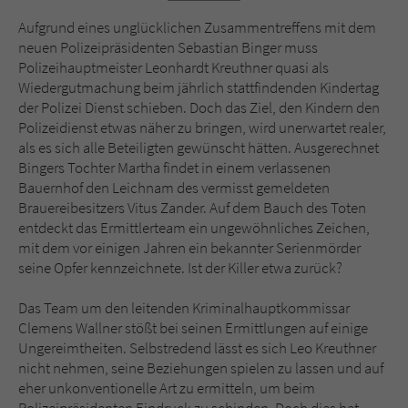
Sicherheitscode des Kontaktformulars zu
überprüfen.
Aufgrund eines unglücklichen Zusammentreffens mit dem
neuen Polizeipräsidenten Sebastian Binger muss
Polizeihauptmeister Leonhardt Kreuthner quasi als
Wiedergutmachung beim jährlich stattfindenden Kindertag
der Polizei Dienst schieben. Doch das Ziel, den Kindern den
Polizeidienst etwas näher zu bringen, wird unerwartet realer,
als es sich alle Beteiligten gewünscht hätten. Ausgerechnet
Bingers Tochter Martha findet in einem verlassenen
Bauernhof den Leichnam des vermisst gemeldeten
Brauereibesitzers Vitus Zander. Auf dem Bauch des Toten
entdeckt das Ermittlerteam ein ungewöhnliches Zeichen,
mit dem vor einigen Jahren ein bekannter Serienmörder
seine Opfer kennzeichnete. Ist der Killer etwa zurück?
Das Team um den leitenden Kriminalhauptkommissar
Clemens Wallner stößt bei seinen Ermittlungen auf einige
Ungereimtheiten. Selbstredend lässt es sich Leo Kreuthner
nicht nehmen, seine Beziehungen spielen zu lassen und auf
eher unkonventionelle Art zu ermitteln, um beim