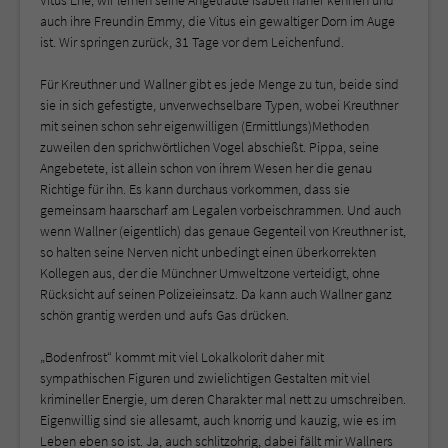
Vitus Ehe, wir lernen seine Angetraute Isabell näher kennen und
auch ihre Freundin Emmy, die Vitus ein gewaltiger Dorn im Auge
ist. Wir springen zurück, 31 Tage vor dem Leichenfund.
Für Kreuthner und Wallner gibt es jede Menge zu tun, beide sind
sie in sich gefestigte, unverwechselbare Typen, wobei Kreuthner
mit seinen schon sehr eigenwilligen (Ermittlungs)Methoden
zuweilen den sprichwörtlichen Vogel abschießt. Pippa, seine
Angebetete, ist allein schon von ihrem Wesen her die genau
Richtige für ihn. Es kann durchaus vorkommen, dass sie
gemeinsam haarscharf am Legalen vorbeischrammen. Und auch
wenn Wallner (eigentlich) das genaue Gegenteil von Kreuthner ist,
so halten seine Nerven nicht unbedingt einen überkorrekten
Kollegen aus, der die Münchner Umweltzone verteidigt, ohne
Rücksicht auf seinen Polizeieinsatz. Da kann auch Wallner ganz
schön grantig werden und aufs Gas drücken.
„Bodenfrost“ kommt mit viel Lokalkolorit daher mit
sympathischen Figuren und zwielichtigen Gestalten mit viel
krimineller Energie, um deren Charakter mal nett zu umschreiben.
Eigenwillig sind sie allesamt, auch knorrig und kauzig, wie es im
Leben eben so ist. Ja, auch schlitzohrig, dabei fällt mir Wallners