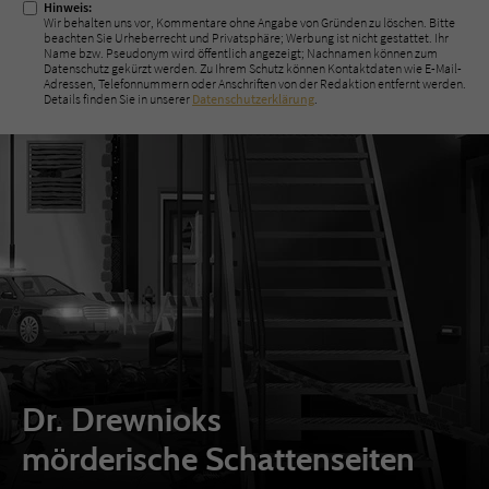
Hinweis:
Wir behalten uns vor, Kommentare ohne Angabe von Gründen zu löschen. Bitte
beachten Sie Urheberrecht und Privatsphäre; Werbung ist nicht gestattet. Ihr
Name bzw. Pseudonym wird öffentlich angezeigt; Nachnamen können zum
Datenschutz gekürzt werden. Zu Ihrem Schutz können Kontaktdaten wie E-Mail-
Adressen, Telefonnummern oder Anschriften von der Redaktion entfernt werden.
Details finden Sie in unserer
Datenschutzerklärung
.
Dr. Drewnioks
mörderische Schattenseiten