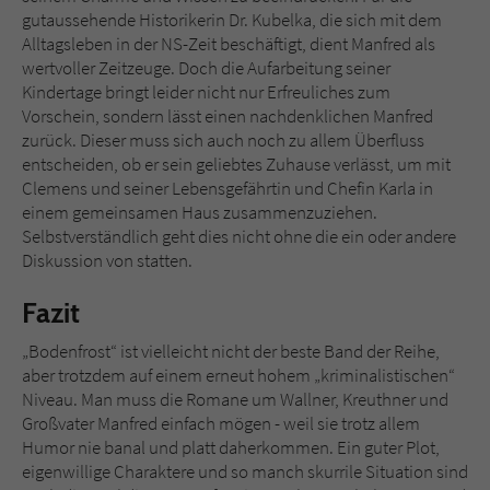
gutaussehende Historikerin Dr. Kubelka, die sich mit dem
Alltagsleben in der NS-Zeit beschäftigt, dient Manfred als
wertvoller Zeitzeuge. Doch die Aufarbeitung seiner
Kindertage bringt leider nicht nur Erfreuliches zum
Vorschein, sondern lässt einen nachdenklichen Manfred
zurück. Dieser muss sich auch noch zu allem Überfluss
entscheiden, ob er sein geliebtes Zuhause verlässt, um mit
Clemens und seiner Lebensgefährtin und Chefin Karla in
einem gemeinsamen Haus zusammenzuziehen.
Selbstverständlich geht dies nicht ohne die ein oder andere
Diskussion von statten.
Fazit
„Bodenfrost“ ist vielleicht nicht der beste Band der Reihe,
aber trotzdem auf einem erneut hohem „kriminalistischen“
Niveau. Man muss die Romane um Wallner, Kreuthner und
Großvater Manfred einfach mögen - weil sie trotz allem
Humor nie banal und platt daherkommen. Ein guter Plot,
eigenwillige Charaktere und so manch skurrile Situation sind