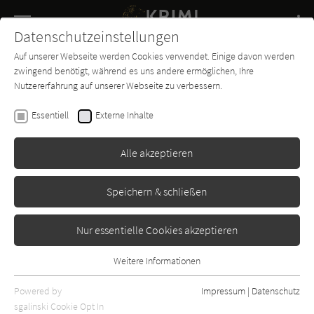
Navigation
Datenschutzeinstellungen
Couch
wechse
Auf unserer Webseite werden Cookies verwendet. Einige davon werden
Buch-
Forum
Charts
News
SUCHE
zwingend benötigt, während es uns andere ermöglichen, Ihre
Entdecker
Nutzererfahrung auf unserer Webseite zu verbessern.
Andreas Föhr
Essentiell
Externe Inhalte
Bodenfrost (Wallner &
Kreuthner 12)
Alle akzeptieren
Knaur
Erschienen: September 2025
2
Speichern & schließen
Nur essentielle Cookies akzeptieren
Weitere Informationen
Essentiell
Essentielle Cookies werden für grundlegende Funktionen der
Powered by
Impressum
|
Datenschutz
Webseite benötigt. Dadurch ist gewährleistet, dass die Webseite
sgalinski Cookie Opt In