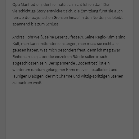
Opa Manfred ein, der hier natürlich nicht fehlen darf. Die
vielschichtige Story entwickelt sich, die Ermittlung führt sie auch
fernab der bayerischen Grenzen hinauf in den Norden, es bleibt
spannend bis zum Schluss.
Andras Föhr weiß, seine Leser zu fesseln. Seine Regio-Krimis sind
Kult, man kann mittendrin einsteigen, man muss sie nicht alle
gelesen haben. Was mich besonders freut, denn ich mag zwar
Reihen an sich, aber die einzelnen Bände sollen in sich
abgeschlossen sein. Der spannende „Bodenfrost“ ist ein
wiederum rundum gelungener Krimi mit viel Lokalkolorit und
launigen Dialogen, der mit Charme und witzig-spritzigen Szenen
zu punkten weiß.