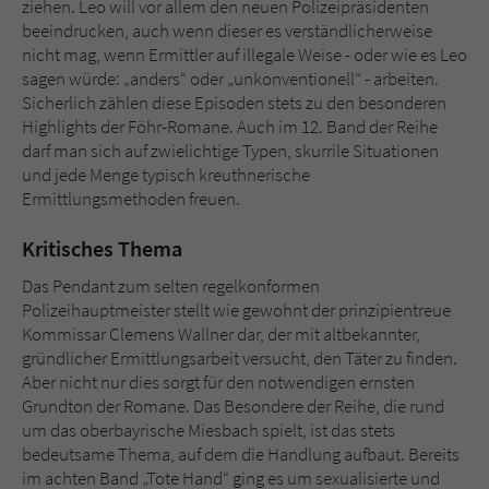
ziehen. Leo will vor allem den neuen Polizeipräsidenten
beeindrucken, auch wenn dieser es verständlicherweise
nicht mag, wenn Ermittler auf illegale Weise - oder wie es Leo
sagen würde: „anders“ oder „unkonventionell“ - arbeiten.
Sicherlich zählen diese Episoden stets zu den besonderen
Highlights der Föhr-Romane. Auch im 12. Band der Reihe
darf man sich auf zwielichtige Typen, skurrile Situationen
und jede Menge typisch kreuthnerische
Ermittlungsmethoden freuen.
Kritisches Thema
Das Pendant zum selten regelkonformen
Polizeihauptmeister stellt wie gewohnt der prinzipientreue
Kommissar Clemens Wallner dar, der mit altbekannter,
gründlicher Ermittlungsarbeit versucht, den Täter zu finden.
Aber nicht nur dies sorgt für den notwendigen ernsten
Grundton der Romane. Das Besondere der Reihe, die rund
um das oberbayrische Miesbach spielt, ist das stets
bedeutsame Thema, auf dem die Handlung aufbaut. Bereits
im achten Band „Tote Hand“ ging es um sexualisierte und