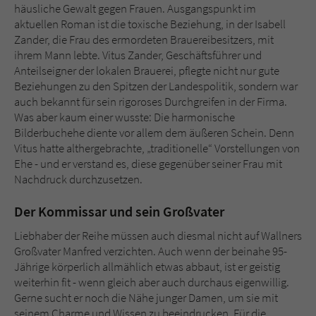
häusliche Gewalt gegen Frauen. Ausgangspunkt im
aktuellen Roman ist die toxische Beziehung, in der Isabell
Zander, die Frau des ermordeten Brauereibesitzers, mit
ihrem Mann lebte. Vitus Zander, Geschäftsführer und
Anteilseigner der lokalen Brauerei, pflegte nicht nur gute
Beziehungen zu den Spitzen der Landespolitik, sondern war
auch bekannt für sein rigoroses Durchgreifen in der Firma.
Was aber kaum einer wusste: Die harmonische
Bilderbuchehe diente vor allem dem äußeren Schein. Denn
Vitus hatte althergebrachte, „traditionelle“ Vorstellungen von
Ehe - und er verstand es, diese gegenüber seiner Frau mit
Nachdruck durchzusetzen.
Der Kommissar und sein Großvater
Liebhaber der Reihe müssen auch diesmal nicht auf Wallners
Großvater Manfred verzichten. Auch wenn der beinahe 95-
Jährige körperlich allmählich etwas abbaut, ist er geistig
weiterhin fit - wenn gleich aber auch durchaus eigenwillig.
Gerne sucht er noch die Nähe junger Damen, um sie mit
seinem Charme und Wissen zu beeindrucken. Für die