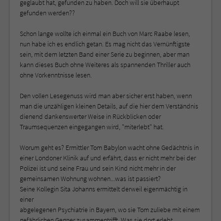
geglaubt hat, gefunden zu haben. Doch will sie überhaupt
gefunden werden??
Schon lange wollte ich einmal ein Buch von Marc Raabe lesen,
nun habe ich es endlich getan. Es mag nicht das Vernünftigste
sein, mit dem letzten Band einer Serie zu beginnen, aber man
kann dieses Buch ohne Weiteres als spannenden Thriller auch
ohne Vorkenntnisse lesen.
Den vollen Lesegenuss wird man aber sicher erst haben, wenn
man die unzähligen kleinen Details, auf die hier dem Verständnis
dienend dankenswerter Weise in Rückblicken oder
Traumsequenzen eingegangen wird, "miterlebt" hat.
Worum geht es? Ermittler Tom Babylon wacht ohne Gedächtnis in
einer Londoner Klinik auf und erfährt, dass er nicht mehr bei der
Polizei ist und seine Frau und sein Kind nicht mehr in der
gemeinsamen Wohnung wohnen...was ist passiert?
Seine Kollegin Sita Johanns ermittelt derweil eigenmächtig in
einer
abgelegenen Psychiatrie in Bayern, wo sie Tom zuliebe mit einem
gefährlichen Gegner zusammentrifft. Was sie dort erlebt