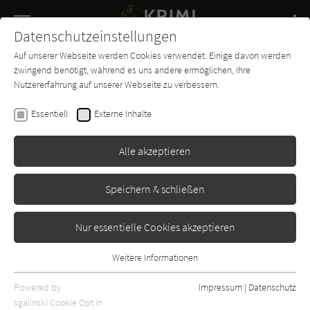
Navigation
Datenschutzeinstellungen
Couch
wechse
Auf unserer Webseite werden Cookies verwendet. Einige davon werden
Buch-
Forum
Charts
News
SUCHE
zwingend benötigt, während es uns andere ermöglichen, Ihre
Entdecker
Nutzererfahrung auf unserer Webseite zu verbessern.
Marc Raabe
Essentiell
Externe Inhalte
Violas Versteck
Alle akzeptieren
Ullstein
Erschienen: Februar 2022
Bibliogr. Angaben
24
Speichern & schließen
Nur essentielle Cookies akzeptieren
Weitere Informationen
Essentiell
Essentielle Cookies werden für grundlegende Funktionen der
Powered by
Impressum
|
Datenschutz
Webseite benötigt. Dadurch ist gewährleistet, dass die Webseite
sgalinski Cookie Opt In