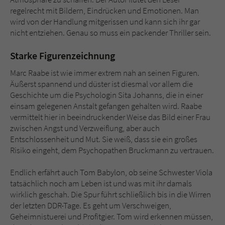
regelrecht mit Bildern, Eindrücken und Emotionen. Man
wird von der Handlung mitgerissen und kann sich ihr gar
nicht entziehen. Genau so muss ein packender Thriller sein.
Starke Figurenzeichnung
Marc Raabe ist wie immer extrem nah an seinen Figuren.
Äußerst spannend und düster ist diesmal vor allem die
Geschichte um die Psychologin Sita Johanns, die in einer
einsam gelegenen Anstalt gefangen gehalten wird. Raabe
vermittelt hier in beeindruckender Weise das Bild einer Frau
zwischen Angst und Verzweiflung, aber auch
Entschlossenheit und Mut. Sie weiß, dass sie ein großes
Risiko eingeht, dem Psychopathen Bruckmann zu vertrauen.
Endlich erfährt auch Tom Babylon, ob seine Schwester Viola
tatsächlich noch am Leben ist und was mit ihr damals
wirklich geschah. Die Spur führt schließlich bis in die Wirren
der letzten DDR-Tage. Es geht um Verschweigen,
Geheimnistuerei und Profitgier. Tom wird erkennen müssen,