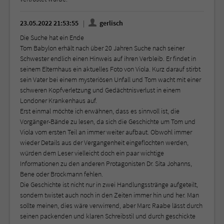
23.05.2022 21:53:55
gerlisch
Die Suche hat ein Ende
Tom Babylon erhält nach über 20 Jahren Suche nach seiner
Schwester endlich einen Hinweis auf ihren Verbleib. Er findet in
seinem Elternhaus ein aktuelles Foto von Viola. Kurz darauf stirbt
sein Vater bei einem mysteriösen Unfall und Tom wacht mit einer
schweren Kopfverletzung und Gedächtnisverlust in einem
Londoner Krankenhaus auf.
Erst einmal möchte ich erwähnen, dass es sinnvoll ist, die
Vorgänger-Bände zu lesen, da sich die Geschichte um Tom und
Viola vom ersten Teil an immer weiter aufbaut. Obwohl immer
wieder Details aus der Vergangenheit eingeflochten werden,
würden dem Leser vielleicht doch ein paar wichtige
Informationen zu den anderen Protagonisten Dr. Sita Johanns,
Bene oder Brockmann fehlen.
Die Geschichte ist nicht nur in zwei Handlungsstränge aufgeteilt,
sondern twistet auch noch in den Zeiten immer hin und her. Man
sollte meinen, dies wäre verwirrend, aber Marc Raabe lässt durch
seinen packenden und klaren Schreibstil und durch geschickte