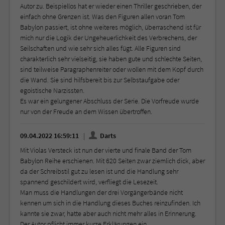
Autor zu. Beispiellos hat er wieder einen Thriller geschrieben, der
einfach ohne Grenzen ist. Was den Figuren allen voran Tom
Babylon passiert, ist ohne weiteres möglich, überraschend ist für
mich nur die Logik der Ungeheuerlichkeit des Verbrechens, der
Seilschaften und wie sehr sich alles fügt. Alle Figuren sind
charakterlich sehr vielseitig, sie haben gute und schlechte Seiten,
sind teilweise Paragraphenreiter oder wollen mit dem Kopf durch
die Wand. Sie sind hilfsbereit bis zur Selbstaufgabe oder
egoistische Narzissten.
Es war ein gelungener Abschluss der Serie. Die Vorfreude wurde
nur von der Freude an dem Wissen übertroffen.
09.04.2022 16:59:11
Darts
Mit Violas Versteck ist nun der vierte und finale Band der Tom
Babylon Reihe erschienen. Mit 620 Seiten zwar ziemlich dick, aber
da der Schreibstil gut zu lesen ist und die Handlung sehr
spannend geschildert wird, verfliegt die Lesezeit.
Man muss die Handlungen der drei Vorgängerbände nicht
kennen um sich in die Handlung dieses Buches reinzufinden. Ich
kannte sie zwar, hatte aber auch nicht mehr alles in Erinnerung.
Der Autor pflicht immer kurze Erklärungen ein.