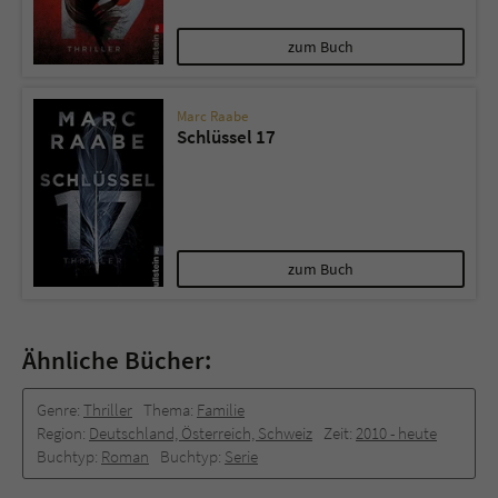
zum Buch
Marc Raabe
Schlüssel 17
zum Buch
Ähnliche Bücher:
Genre:
Thriller
Thema:
Familie
Region:
Deutschland, Österreich, Schweiz
Zeit:
2010 -­ heute
Buchtyp:
Roman
Buchtyp:
Serie