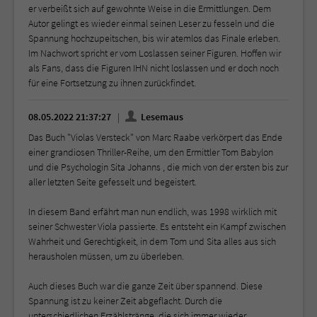
er verbeißt sich auf gewohnte Weise in die Ermittlungen. Dem
Autor gelingt es wieder einmal seinen Leser zu fesseln und die
Spannung hochzupeitschen, bis wir atemlos das Finale erleben.
Im Nachwort spricht er vom Loslassen seiner Figuren. Hoffen wir
als Fans, dass die Figuren IHN nicht loslassen und er doch noch
für eine Fortsetzung zu ihnen zurückfindet.
08.05.2022 21:37:27
Lesemaus
Das Buch "Violas Versteck" von Marc Raabe verkörpert das Ende
einer grandiosen Thriller-Reihe, um den Ermittler Tom Babylon
und die Psychologin Sita Johanns , die mich von der ersten bis zur
aller letzten Seite gefesselt und begeistert.
In diesem Band erfährt man nun endlich, was 1998 wirklich mit
seiner Schwester Viola passierte. Es entsteht ein Kampf zwischen
Wahrheit und Gerechtigkeit, in dem Tom und Sita alles aus sich
herausholen müssen, um zu überleben.
Auch dieses Buch war die ganze Zeit über spannend. Diese
Spannung ist zu keiner Zeit abgeflacht. Durch die
unterschiedlichen Erzählstränge, die sich immer wieder