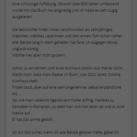
eine schlüssige Auflösung. Obwohl über 600 Seiten umfassend
wurde mir das Buch nie langweilig und ich habe es sehr zügig
ausgelesen.
Die Geschichte hinter Violas Verschwinden als zehnjähriges
Mädchen, welches LeserInnen und den armen Tom schon vorher
drei Bände lang in Atem gehalten hat fand ich dagegen etwas
unglaubwürdig.
Möchte hier aber nicht spoilern.
Achso, zu erwähnen, und zwar durchaus positiv aus meiner Sicht,
bleibt noch, dass Marc Raabe im Buch, was 2021 spielt, Corona
durchaus statt-
finden lässt, aber auf eine sehr angenehme, selbstverständliche
Art.
So, wie man vielleicht irgendwann früher anfing, Handies zu
benutzen in Romanen, so setzt man sich hier eben ab und zu eine
Maske auf.
Er hat das prima gelöst!
Ich bin fast sicher, wenn ich alle Bände gelesen hätte, gäbe ich