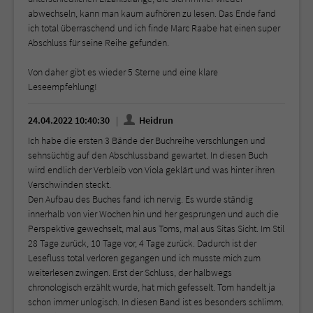
abwechseln, kann man kaum aufhören zu lesen. Das Ende fand
ich total überraschend und ich finde Marc Raabe hat einen super
Abschluss für seine Reihe gefunden.
Von daher gibt es wieder 5 Sterne und eine klare
Leseempfehlung!
24.04.2022 10:40:30
Heidrun
Ich habe die ersten 3 Bände der Buchreihe verschlungen und
sehnsüchtig auf den Abschlussband gewartet. In diesen Buch
wird endlich der Verbleib von Viola geklärt und was hinter ihren
Verschwinden steckt.
Den Aufbau des Buches fand ich nervig. Es wurde ständig
innerhalb von vier Wochen hin und her gesprungen und auch die
Perspektive gewechselt, mal aus Toms, mal aus Sitas Sicht. Im Stil
28 Tage zurück, 10 Tage vor, 4 Tage zurück. Dadurch ist der
Lesefluss total verloren gegangen und ich musste mich zum
weiterlesen zwingen. Erst der Schluss, der halbwegs
chronologisch erzählt wurde, hat mich gefesselt. Tom handelt ja
schon immer unlogisch. In diesen Band ist es besonders schlimm.