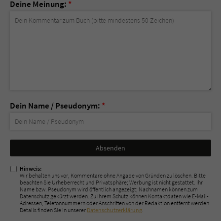
Deine Meinung:
*
Dein Name / Pseudonym:
*
Nicht
ausfüllen!
Hinweis:
Wir behalten uns vor, Kommentare ohne Angabe von Gründen zu löschen. Bitte
beachten Sie Urheberrecht und Privatsphäre; Werbung ist nicht gestattet. Ihr
Name bzw. Pseudonym wird öffentlich angezeigt; Nachnamen können zum
Datenschutz gekürzt werden. Zu Ihrem Schutz können Kontaktdaten wie E-Mail-
Adressen, Telefonnummern oder Anschriften von der Redaktion entfernt werden.
Details finden Sie in unserer
Datenschutzerklärung
.