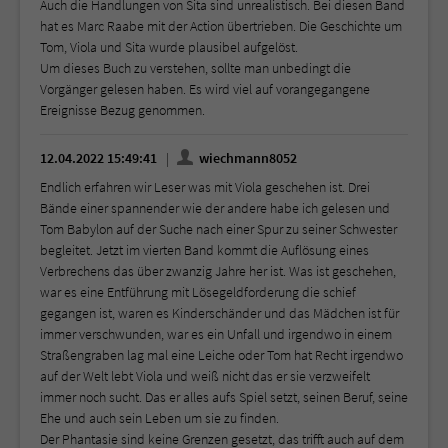
Auch die Handlungen von Sita sind unrealistisch. Bei diesen Band
hat es Marc Raabe mit der Action übertrieben. Die Geschichte um
Tom, Viola und Sita wurde plausibel aufgelöst.
Um dieses Buch zu verstehen, sollte man unbedingt die
Vorgänger gelesen haben. Es wird viel auf vorangegangene
Ereignisse Bezug genommen.
12.04.2022 15:49:41
wiechmann8052
Endlich erfahren wir Leser was mit Viola geschehen ist. Drei
Bände einer spannender wie der andere habe ich gelesen und
Tom Babylon auf der Suche nach einer Spur zu seiner Schwester
begleitet. Jetzt im vierten Band kommt die Auflösung eines
Verbrechens das über zwanzig Jahre her ist. Was ist geschehen,
war es eine Entführung mit Lösegeldforderung die schief
gegangen ist, waren es Kinderschänder und das Mädchen ist für
immer verschwunden, war es ein Unfall und irgendwo in einem
Straßengraben lag mal eine Leiche oder Tom hat Recht irgendwo
auf der Welt lebt Viola und weiß nicht das er sie verzweifelt
immer noch sucht. Das er alles aufs Spiel setzt, seinen Beruf, seine
Ehe und auch sein Leben um sie zu finden.
Der Phantasie sind keine Grenzen gesetzt, das trifft auch auf dem