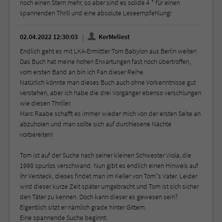
noch einen Stern mehr, so aber sind es solide 4 * für einen
spannenden Thrill und eine absolute Leseempfehlung!
02.04.2022 12:30:03
KerMeliest
Endlich geht es mit LKA-Ermittler Tom Babylon aus Berlin weiter!
Das Buch hat meine hohen Erwartungen fast noch übertroffen,
vom ersten Band an bin ich Fan dieser Reihe.
Natürlich könnte man dieses Buch auch ohne Vorkenntnisse gut
verstehen, aber ich habe die drei Vorgänger ebenso verschlungen
wie diesen Thriller.
Marc Raabe schafft es immer wieder mich von der ersten Seite an
abzuholen und man sollte sich auf durchlesene Nächte
vorbereiten!
Tom ist auf der Suche nach seiner kleinen Schwester Viola, die
1998 spurlos verschwand. Nun gibt es endlich einen Hinweis auf
ihr Versteck, dieses findet man im Keller von Tom"s Vater. Leider
wird dieser kurze Zeit später umgebracht und Tom ist sich sicher
den Täter zu kennen. Doch kann dieser es gewesen sein?
Eigentlich sitzt er nämlich grade hinter Gittern.
Eine spannende Suche beginnt.