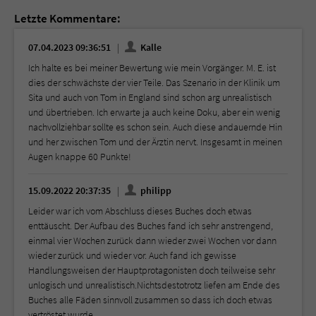
Letzte Kommentare:
07.04.2023 09:36:51
Kalle
Ich halte es bei meiner Bewertung wie mein Vorgänger. M. E. ist
dies der schwächste der vier Teile. Das Szenario in der Klinik um
Sita und auch von Tom in England sind schon arg unrealistisch
und übertrieben. Ich erwarte ja auch keine Doku, aber ein wenig
nachvollziehbar sollte es schon sein. Auch diese andauernde Hin
und her zwischen Tom und der Ärztin nervt. Insgesamt in meinen
Augen knappe 60 Punkte!
15.09.2022 20:37:35
philipp
Leider war ich vom Abschluss dieses Buches doch etwas
enttäuscht. Der Aufbau des Buches fand ich sehr anstrengend,
einmal vier Wochen zurück dann wieder zwei Wochen vor dann
wieder zurück und wieder vor. Auch fand ich gewisse
Handlungsweisen der Hauptprotagonisten doch teilweise sehr
unlogisch und unrealistisch.Nichtsdestotrotz liefen am Ende des
Buches alle Fäden sinnvoll zusammen so dass ich doch etwas
vertröstet wurde.