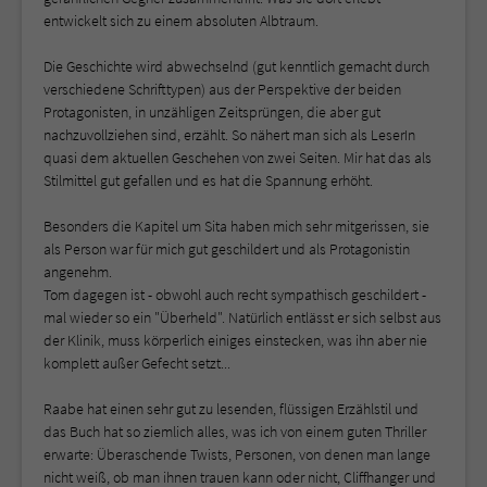
entwickelt sich zu einem absoluten Albtraum.
Die Geschichte wird abwechselnd (gut kenntlich gemacht durch
verschiedene Schrifttypen) aus der Perspektive der beiden
Protagonisten, in unzähligen Zeitsprüngen, die aber gut
nachzuvollziehen sind, erzählt. So nähert man sich als LeserIn
quasi dem aktuellen Geschehen von zwei Seiten. Mir hat das als
Stilmittel gut gefallen und es hat die Spannung erhöht.
Besonders die Kapitel um Sita haben mich sehr mitgerissen, sie
als Person war für mich gut geschildert und als Protagonistin
angenehm.
Tom dagegen ist - obwohl auch recht sympathisch geschildert -
mal wieder so ein "Überheld". Natürlich entlässt er sich selbst aus
der Klinik, muss körperlich einiges einstecken, was ihn aber nie
komplett außer Gefecht setzt...
Raabe hat einen sehr gut zu lesenden, flüssigen Erzählstil und
das Buch hat so ziemlich alles, was ich von einem guten Thriller
erwarte: Überaschende Twists, Personen, von denen man lange
nicht weiß, ob man ihnen trauen kann oder nicht, Cliffhanger und