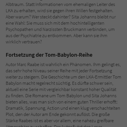
Albtraum. Statt Informationen vom ehemaligen Leiter des
LKA zu erhalten, wird sie gegen ihren Willen festgehalten.
Aber warum? Wer steckt dahinter? Sita Johanns bleibt nur
eine Wahl: Sie muss sich mit dem hochintelligenten
Psychopathen und Narzissten Bruckmann verbinden, um
aus der Psychiatrie zu entkommen. Aber kann sie ihm
wirklich vertrauen?
Fortsetzung der Tom-Babylon-Reihe
Autor Marc Raabe ist wahrlich ein Phänomen. Ihm gelingt es,
das sehr hohe Niveau seiner Reihe mit jeder Fortsetzung
weiter zu steigern. Die Geschichte um den LKA-Ermittler Tom
Babylon macht regelrecht süchtig. Es dürfte schwer sein,
aktuell eine Serie mit vergleichbar konstant hoher Qualität
zu finden. Die Romane um Tom Babylon und Sita Johanns
bieten alles, was man sich von einem guten Thriller erhofft:
Dramatik, Spannung, Action und einen klug verschachtelten
Plot, den der Autor am Ende gekonnt auflöst. Die große
Stärke Raabes ist es aber vor allem, eine nahezu greifbare
Atmosphäre zu schaffen. Der Autor flutet den Leser