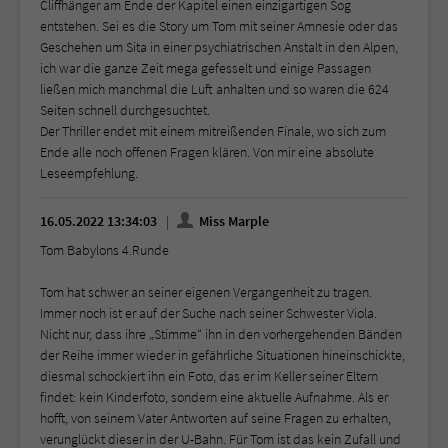
Cliffhänger am Ende der Kapitel einen einzigartigen Sog
entstehen. Sei es die Story um Tom mit seiner Amnesie oder das
Geschehen um Sita in einer psychiatrischen Anstalt in den Alpen,
ich war die ganze Zeit mega gefesselt und einige Passagen
ließen mich manchmal die Luft anhalten und so waren die 624
Seiten schnell durchgesuchtet.
Der Thriller endet mit einem mitreißenden Finale, wo sich zum
Ende alle noch offenen Fragen klären. Von mir eine absolute
Leseempfehlung.
16.05.2022 13:34:03
Miss Marple
Tom Babylons 4.Runde
Tom hat schwer an seiner eigenen Vergangenheit zu tragen.
Immer noch ist er auf der Suche nach seiner Schwester Viola.
Nicht nur, dass ihre „Stimme“ ihn in den vorhergehenden Bänden
der Reihe immer wieder in gefährliche Situationen hineinschickte,
diesmal schockiert ihn ein Foto, das er im Keller seiner Eltern
findet: kein Kinderfoto, sondern eine aktuelle Aufnahme. Als er
hofft, von seinem Vater Antworten auf seine Fragen zu erhalten,
verunglückt dieser in der U-Bahn. Für Tom ist das kein Zufall und