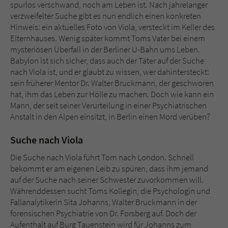
Sicherheitscode des Kontaktformulars zu
spurlos verschwand, noch am Leben ist. Nach jahrelanger
überprüfen.
verzweifelter Suche gibt es nun endlich einen konkreten
Hinweis: ein aktuelles Foto von Viola, versteckt im Keller des
Elternhauses. Wenig später kommt Toms Vater bei einem
mysteriösen Überfall in der Berliner U-Bahn ums Leben.
Babylon ist sich sicher, dass auch der Täter auf der Suche
nach Viola ist, und er glaubt zu wissen, wer dahintersteckt:
sein früherer Mentor Dr. Walter Bruckmann, der geschworen
hat, ihm das Leben zur Hölle zu machen. Doch wie kann ein
Mann, der seit seiner Verurteilung in einer Psychiatrischen
Anstalt in den Alpen einsitzt, in Berlin einen Mord verüben?
Suche nach Viola
Die Suche nach Viola führt Tom nach London. Schnell
bekommt er am eigenen Leib zu spüren, dass ihm jemand
auf der Suche nach seiner Schwester zuvorkommen will.
Währenddessen sucht Toms Kollegin, die Psychologin und
Fallanalytikerin Sita Johanns, Walter Bruckmann in der
forensischen Psychiatrie von Dr. Forsberg auf. Doch der
Aufenthalt auf Burg Tauenstein wird für Johanns zum