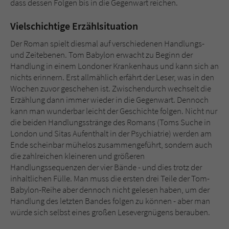
dass dessen Folgen bis in die Gegenwart reichen.
Vielschichtige Erzählsituation
Der Roman spielt diesmal auf verschiedenen Handlungs-
und Zeitebenen. Tom Babylon erwacht zu Beginn der
Handlung in einem Londoner Krankenhaus und kann sich an
nichts erinnern. Erst allmählich erfährt der Leser, was in den
Wochen zuvor geschehen ist. Zwischendurch wechselt die
Erzählung dann immer wieder in die Gegenwart. Dennoch
kann man wunderbar leicht der Geschichte folgen. Nicht nur
die beiden Handlungsstränge des Romans (Toms Suche in
London und Sitas Aufenthalt in der Psychiatrie) werden am
Ende scheinbar mühelos zusammengeführt, sondern auch
die zahlreichen kleineren und größeren
Handlungssequenzen der vier Bände - und dies trotz der
inhaltlichen Fülle. Man muss die ersten drei Teile der Tom-
Babylon-Reihe aber dennoch nicht gelesen haben, um der
Handlung des letzten Bandes folgen zu können - aber man
würde sich selbst eines großen Lesevergnügens berauben.