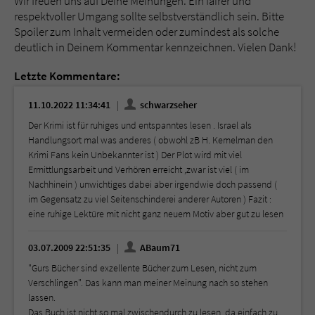
Wir freuen uns auf Deine Meinungen. Ein fairer und
respektvoller Umgang sollte selbstverständlich sein. Bitte
Spoiler zum Inhalt vermeiden oder zumindest als solche
deutlich in Deinem Kommentar kennzeichnen. Vielen Dank!
Letzte Kommentare:
11.10.2022 11:34:41
schwarzseher
Der Krimi ist für ruhiges und entspanntes lesen . Israel als
Handlungsort mal was anderes ( obwohl zB H. Kemelman den
Krimi Fans kein Unbekannter ist ) Der Plot wird mit viel
Ermittlungsarbeit und Verhören erreicht ,zwar ist viel ( im
Nachhinein ) unwichtiges dabei aber irgendwie doch passend (
im Gegensatz zu viel Seitenschinderei anderer Autoren ) Fazit :
eine ruhige Lektüre mit nicht ganz neuem Motiv aber gut zu lesen
03.07.2009 22:51:35
ABaum71
"Gurs Bücher sind exzellente Bücher zum Lesen, nicht zum
Verschlingen". Das kann man meiner Meinung nach so stehen
lassen.
Das Buch ist nicht so mal zwischendurch zu lesen, da einfach zu