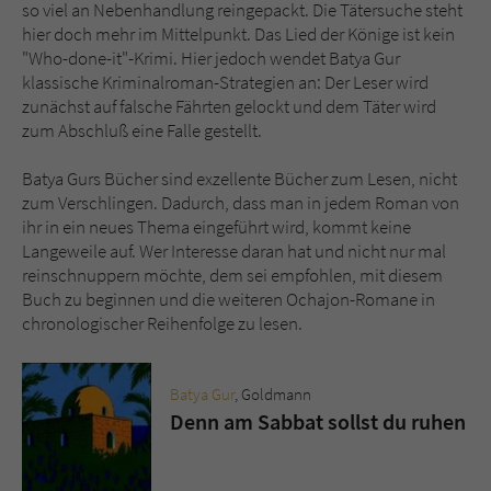
so viel an Nebenhandlung reingepackt. Die Tätersuche steht
hier doch mehr im Mittelpunkt. Das Lied der Könige ist kein
"Who-done-it"-Krimi. Hier jedoch wendet Batya Gur
klassische Kriminalroman-Strategien an: Der Leser wird
zunächst auf falsche Fährten gelockt und dem Täter wird
zum Abschluß eine Falle gestellt.
Batya Gurs Bücher sind exzellente Bücher zum Lesen, nicht
zum Verschlingen. Dadurch, dass man in jedem Roman von
ihr in ein neues Thema eingeführt wird, kommt keine
Langeweile auf. Wer Interesse daran hat und nicht nur mal
reinschnuppern möchte, dem sei empfohlen, mit diesem
Buch zu beginnen und die weiteren Ochajon-Romane in
chronologischer Reihenfolge zu lesen.
Batya Gur
, Goldmann
Denn am Sabbat sollst du ruhen