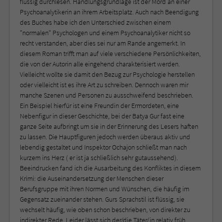
flüssig durchlesen. Handlungsgrundlage ist der Mord an einer
Psychoanalytikerin an ihrem Arbeitsplatz. Auch nach Beendigung
des Buches habe ich den Unterschied zwischen einem
"normalen" Psychologen und einem Psychoanalytiker nicht so
recht verstanden, aber dies sei nur am Rande angemerkt. In
diesem Roman trifft man auf viele verschiedene Persönlichkeiten,
die von der Autorin alle eingehend charakterisiert werden.
Vielleicht wollte sie damit den Bezug zur Psychologie herstellen
oder vielleicht ist es ihre Art zu schreiben. Dennoch waren mir
manche Szenen und Personen zu ausschweifend beschrieben.
Ein Beispiel hierfür ist eine Freundin der Ermordeten, eine
Nebenfigur in dieser Geschichte, bei der Batya Gur fast eine
ganze Seite aufbringt um sie in der Erinnerung des Lesers haften
zu lassen. Die Hauptfiguren jedoch werden überaus aktiv und
lebendig gestaltet und Inspektor Ochajon schließt man nach
kurzem ins Herz ( er ist ja schließlich sehr gutaussehend).
Beeindrucken fand ich die Ausarbeitung des Konfliktes in diesem
Krimi: die Auseinandersetzung der Menschen dieser
Berufsgruppe mit ihren Normen und Wünschen, die häufig im
Gegensatz zueinander stehen. Gurs Sprachstil ist flüssig, sie
wechselt häufig, wie oben schon beschrieben, von direkter zu
indirekter Rede. Leider lässt sich der/die Täter/in relativ früh