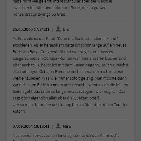
habe nicht viel gelernt. Interessant war aber der Wechsel
zwischen direkter und indirekter Rede, der zu großer
Konzentration zwingt. 65 Grad.
25.05.2005 17:34:31
Urs
Mittlerweile ist der Band "Denn die Seele ist in deiner Hand"
erschienen. Als er herauskam hatte ich schon lange auf ein neues
Buch von Batya Gur gewartet und war begeistert, dass es
ausgerechnet ein Ochajon-Roman war (ihre anderen Bücher sind
aber auch toll!). Bevor ich mit dem Lesen begann, las ich zunächst
alle vorherigen Ochajon-Romane noch einmal um mich in diese
Welt einzulesen, was wie immer sofort gelang. Man möchte dann
gar nicht zum Ende kommen und versucht, wenn es an die letzten
Seiten geht das Ende so lange hinauszuzögern wie möglich! Das
sagt doch eigentlich alles über die Qualität, oder?
Um so mehr betroffen und traurig bin ich über den frühen Tod der
Autorin.
07.09.2004 19:13:41
Mira
Nach einem etwas zähen Einstieg konnte ich den Krimi recht