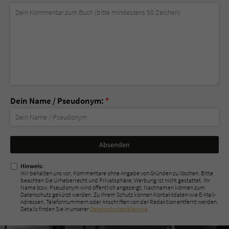
Dein Name / Pseudonym:
*
Nicht
ausfüllen!
Hinweis:
Wir behalten uns vor, Kommentare ohne Angabe von Gründen zu löschen. Bitte
beachten Sie Urheberrecht und Privatsphäre; Werbung ist nicht gestattet. Ihr
Name bzw. Pseudonym wird öffentlich angezeigt; Nachnamen können zum
Datenschutz gekürzt werden. Zu Ihrem Schutz können Kontaktdaten wie E-Mail-
Adressen, Telefonnummern oder Anschriften von der Redaktion entfernt werden.
Details finden Sie in unserer
Datenschutzerklärung
.