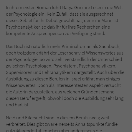
Sicherheitscode des Kontaktformulars zu
In ihrem ersten Roman führt Batya Gur ihre Leser in die Welt
überprüfen.
der Psychologie ein. Kein Zufall, dass sie ausgerechnet
dieses Gebiet für ihr Debüt gewählt hat, denn ihr Mann ist
Psychoanalytiker, so daß ihr für ihre Recherchen eine
kompetente Ansprechperson zur Verfügung stand.
Das Buch ist natürlich mehr Kriminalroman als Sachbuch,
doch trotzdem erfährt der Leser sehr viel Wissenswertes aus
der Psychologie. So wird sehr verständlich der Unterschied
zwischen Psychologen, Psychiatern, Psychoanalytikern,
Supervisoren und Lehranalytikern dargestellt. Auch über die
Ausbildung zu diesen Berufen in Israel erfährt man einiges
Wissenswertes. Doch als interessentesten Aspekt versucht
die Autorin darzustellen, aus welchen Gründen jemand
diesen Beruf ergreift, obwohl doch die Ausbildung sehr lang
und hart ist.
Neid und Eifersucht sind in diesem Berufszweig weit
verbreitet. Dies gibt zwar einerseits Anhaltspunkte für die
aufzuklärende Tat, machen aber andererseits die