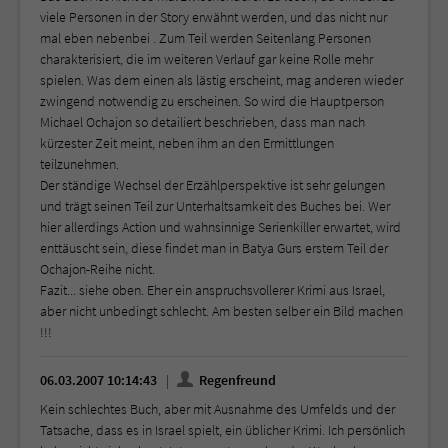
viele Personen in der Story erwähnt werden, und das nicht nur
mal eben nebenbei . Zum Teil werden Seitenlang Personen
charakterisiert, die im weiteren Verlauf gar keine Rolle mehr
spielen. Was dem einen als lästig erscheint, mag anderen wieder
zwingend notwendig zu erscheinen. So wird die Hauptperson
Michael Ochajon so detailiert beschrieben, dass man nach
kürzester Zeit meint, neben ihm an den Ermittlungen
teilzunehmen.
Der ständige Wechsel der Erzählperspektive ist sehr gelungen
und trägt seinen Teil zur Unterhaltsamkeit des Buches bei. Wer
hier allerdings Action und wahnsinnige Serienkiller erwartet, wird
enttäuscht sein, diese findet man in Batya Gurs erstem Teil der
Ochajon-Reihe nicht.
Fazit... siehe oben. Eher ein anspruchsvollerer Krimi aus Israel,
aber nicht unbedingt schlecht. Am besten selber ein Bild machen
!!!
06.03.2007 10:14:43
Regenfreund
Kein schlechtes Buch, aber mit Ausnahme des Umfelds und der
Tatsache, dass es in Israel spielt, ein üblicher Krimi. Ich persönlich