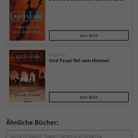
zum Buch
Batya Gur
Und Feuer fiel vom Himmel
zum Buch
Ähnliche Bücher:
Genre:
Whodunit
Region:
Nahost und Nordafrika