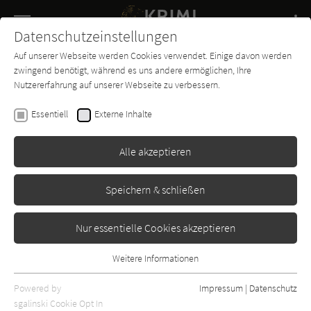
Navigation
Datenschutzeinstellungen
Couch
wechse
Auf unserer Webseite werden Cookies verwendet. Einige davon werden
Buch-
Forum
Charts
News
SUCHE
zwingend benötigt, während es uns andere ermöglichen, Ihre
Entdecker
Nutzererfahrung auf unserer Webseite zu verbessern.
Batya Gur
Essentiell
Externe Inhalte
Denn am Sabbat sollst du
ruhen
Alle akzeptieren
Goldmann
Erschienen: Januar 1992
Bibliogr. Angaben
6
Speichern & schließen
Nur essentielle Cookies akzeptieren
Weitere Informationen
Essentiell
Essentielle Cookies werden für grundlegende Funktionen der
Powered by
Impressum
|
Datenschutz
Webseite benötigt. Dadurch ist gewährleistet, dass die Webseite
sgalinski Cookie Opt In