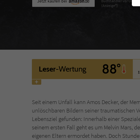
Jetzt kaufen bei
Buchhändler vor Ort
(Anzeige*)
88°
Leser
-Wertung
1
Seit einem Unfall kann Amos Decker, der Mem
unlöschbaren Bildern seiner traumatischen V
Lebensziel gefunden: Innerhalb einer Speziale
seinem ersten Fall geht es um Melvin Mars, der 
eigenen Eltern ermordet haben. Doch Stunden