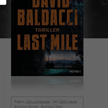
Region:
USA und Kanada
Zeit:
2010 -­ heute
Buchtyp:
Roman
Buchtyp:
Serie