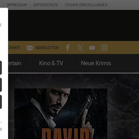
IMPRESSUM
DATENSCHUTZ
COOKIE-EINSTELLUNGEN
d
FACEBOOK
TWITTER
YOUTUBE
INSTAGRAM
CHARTS
NEWSLETTER
Entertain
Kino & TV
Neue Krimis
z