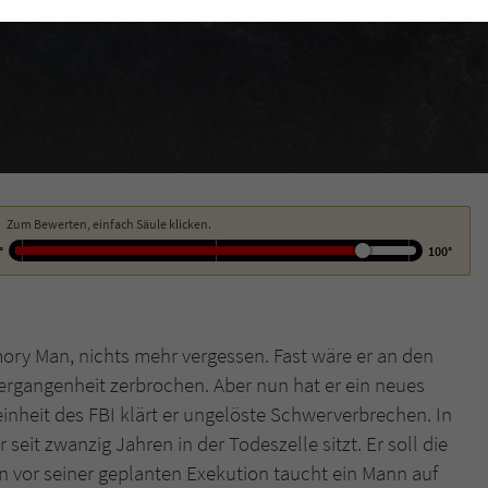
funktioniert.
Cookie-Informationen
Name
cookie_optin
Anbieter
Literatur-Couch Medien GmbH & Co. KG
Externe Inhalte
Wir verwenden auf unserer Website externe Inhalte, um Ihnen zusätzliche
Laufzeit
1 Jahr
Informationen anzubieten. Mit dem Laden der externen Inhalte akzeptieren Sie
die Datenschutzerklärung von YouTube (https://policies.google.com/privacy?
Wird benutzt, um Ihre Einstellungen für zur
hl=de).
Zweck
Verwendung von Cookies auf dieser Website zu
Zum Bewerten, einfach Säule klicken.
speichern.
°
100°
Name
tx_thrating_pi1_AnonymousRating_#
ory Man, nichts mehr vergessen. Fast wäre er an den
Anbieter
Literatur-Couch Medien GmbH & Co. KG
ergangenheit zerbrochen. Aber nun hat er ein neues
inheit des FBI klärt er ungelöste Schwerverbrechen. In
Laufzeit
1 Jahr
seit zwanzig Jahren in der Todeszelle sitzt. Er soll die
Zweck
Cookie für die Bewertung einzelner Buchtitel
 vor seiner geplanten Exekution taucht ein Mann auf