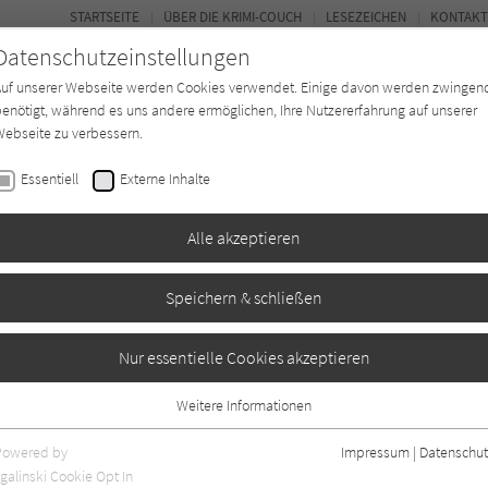
STARTSEITE
ÜBER DIE KRIMI-COUCH
LESEZEICHEN
KONTAKT
Datenschutzeinstellungen
Auf unserer Webseite werden Cookies verwendet. Einige davon werden zwingen
enötigt, während es uns andere ermöglichen, Ihre Nutzererfahrung auf unserer
ebseite zu verbessern.
BUCH-ENTDECKER
FORUM
Essentiell
Externe Inhalte
eit
Buchtyp
Autor*in
Magazin
Alle akzeptieren
Speichern & schließen
mory-Man-Serie 2)
Nur essentielle Cookies akzeptieren
Weitere Informationen
0
Essentiell
Essentielle Cookies werden für grundlegende Funktionen der Webseite
Powered by
Impressum
|
Datenschut
benötigt. Dadurch ist gewährleistet, dass die Webseite einwandfrei
galinski Cookie Opt In