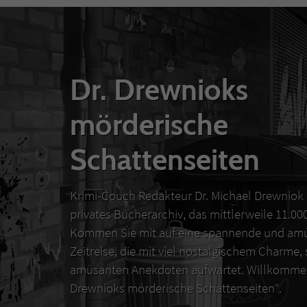
Dr. Drewnioks
mörderische
Schattenseiten
Krimi-Couch Redakteur Dr. Michael Drewniok 
privates Bücherarchiv, das mittlerweile 11.0
Kommen Sie mit auf eine spannende und amü
Zeitreise, die mit viel nostalgischem Charme,
amüsanten Anekdoten aufwartet. Willkommen
Drewnioks mörderische Schattenseiten“.