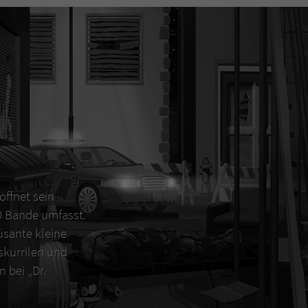
öffnet sein
00 Bände umfasst.
sante kleine
 skurrilen und
 bei „Dr.