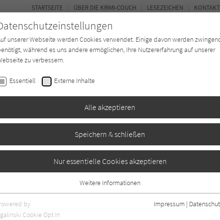
STARTSEITE
ÜBER DIE KRIMI-COUCH
LESEZEICHEN
KONTAKT
Datenschutzeinstellungen
Auf unserer Webseite werden Cookies verwendet. Einige davon werden zwingen
enötigt, während es uns andere ermöglichen, Ihre Nutzererfahrung auf unserer
ebseite zu verbessern.
BUCH-ENTDECKER
FORUM
Essentiell
Externe Inhalte
eit
Buchtyp
Autor*in
Magazin
Alle akzeptieren
Speichern & schließen
Nur essentielle Cookies akzeptieren
Weitere Informationen
Essentiell
Essentielle Cookies werden für grundlegende Funktionen der Webseite
Powered by
Impressum
|
Datenschut
benötigt. Dadurch ist gewährleistet, dass die Webseite einwandfrei
nur rezensierte Titel anzeigen
galinski Cookie Opt In