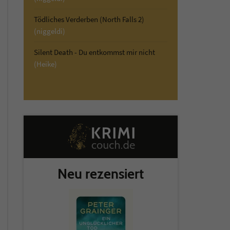
Tödliches Verderben (North Falls 2)
(niggeldi)
Silent Death - Du entkommst mir nicht
(Heike)
Neu rezensiert