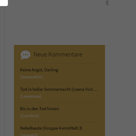
Neue Kommentare
Keine Angst, Darling
(leseraettin)
Tod in heller Sommernacht (Leena Victor ermittelt 2)
(Lesemone)
Bis in den Tod hinein
(Caroline)
Nebelbeute (Gruppe 4 ermittelt 3)
(niggeldi)