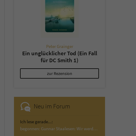
Peter Grainger
Ein unglücklicher Tod (Ein Fall
für DC Smith 1)
zur Rezension
Neu im Forum
Ich lese gerade...:
begonnen: Gunnar Staalesen: Wir werden Wind…