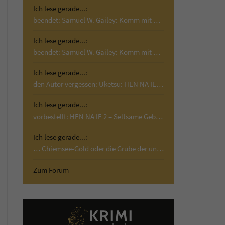
Ich lese gerade...:
beendet: Samuel W. Gailey: Komm mit mir; Krimi,…
Ich lese gerade...:
beendet: Samuel W. Gailey: Komm mit mir; Krimi,…
Ich lese gerade...:
den Autor vergessen: Uketsu: HEN NA IE 2 –…
Ich lese gerade...:
vorbestellt: HEN NA IE 2 – Seltsame Gebäude:…
Ich lese gerade...:
… Chiemsee-Gold oder die Grube der unschuldigen…
Zum Forum