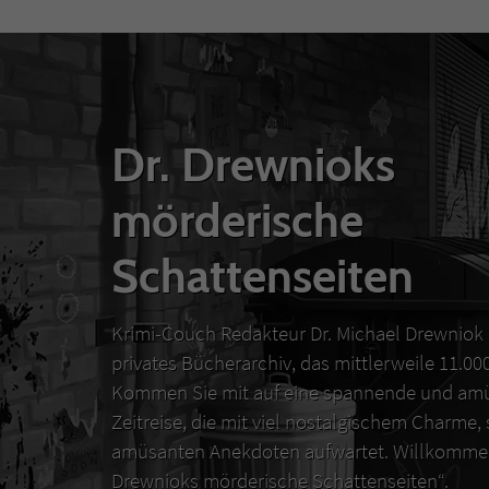
Dr. Drewnioks
mörderische
Schattenseiten
Krimi-Couch Redakteur Dr. Michael Drewniok 
privates Bücherarchiv, das mittlerweile 11.0
Kommen Sie mit auf eine spannende und amü
Zeitreise, die mit viel nostalgischem Charme,
amüsanten Anekdoten aufwartet. Willkommen
Drewnioks mörderische Schattenseiten“.