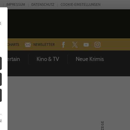
IMPRESSUM
DATENSCHUTZ
COOKIE-EINSTELLUNGEN
d
FACEBOOK
TWITTER
YOUTUBE
INSTAGRAM
CHARTS
NEWSLETTER
Entertain
Kino & TV
Neue Krimis
z