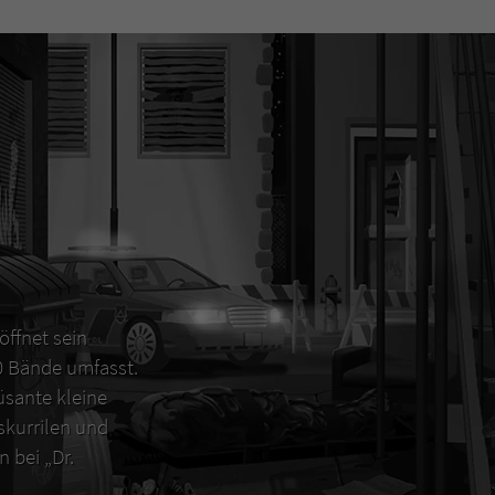
öffnet sein
00 Bände umfasst.
sante kleine
 skurrilen und
 bei „Dr.