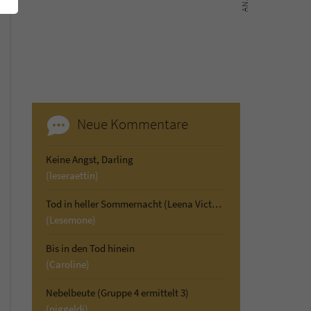
Neue Kommentare
Keine Angst, Darling
(leseraettin)
Tod in heller Sommernacht (Leena Victor ermittelt 2)
(Lesemone)
Bis in den Tod hinein
(Caroline)
Nebelbeute (Gruppe 4 ermittelt 3)
(niggeldi)