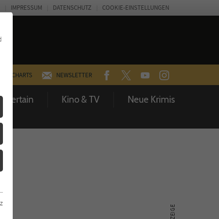
IMPRESSUM
DATENSCHUTZ
COOKIE-EINSTELLUNGEN
d
FACEBOOK
TWITTER
YOUTUBE
INSTAGRAM
CHARTS
NEWSLETTER
Entertain
Kino & TV
Neue Krimis
z