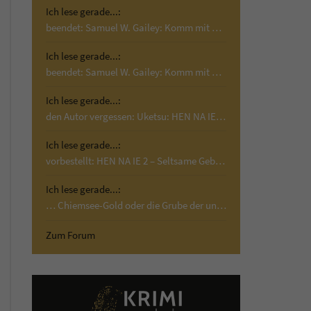
Ich lese gerade...:
beendet: Samuel W. Gailey: Komm mit mir; Krimi,…
Ich lese gerade...:
beendet: Samuel W. Gailey: Komm mit mir; Krimi,…
Ich lese gerade...:
den Autor vergessen: Uketsu: HEN NA IE 2 –…
Ich lese gerade...:
vorbestellt: HEN NA IE 2 – Seltsame Gebäude:…
Ich lese gerade...:
… Chiemsee-Gold oder die Grube der unschuldigen…
Zum Forum