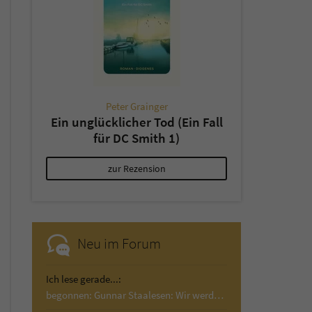
Peter Grainger
Ein unglücklicher Tod (Ein Fall
für DC Smith 1)
zur Rezension
Neu im Forum
Ich lese gerade...:
begonnen: Gunnar Staalesen: Wir werden Wind…