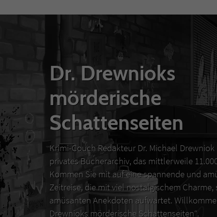
Dr. Drewnioks
mörderische
Schattenseiten
Krimi-Couch Redakteur Dr. Michael Drewniok 
privates Bücherarchiv, das mittlerweile 11.0
Kommen Sie mit auf eine spannende und amü
Zeitreise, die mit viel nostalgischem Charme,
amüsanten Anekdoten aufwartet. Willkommen
Drewnioks mörderische Schattenseiten“.