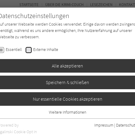
STARTSEITE
ÜBER DIE KRIMI-COUCH
LESEZEICHEN
KONTAKT
Datenschutzeinstellungen
Auf unserer Webseite werden Cookies verwendet. Einige davon werden zwingen
enötigt, während es uns andere ermöglichen, Ihre Nutzererfahrung auf unserer
ebseite zu verbessern.
BUCH-ENTDECKER
FORUM
Essentiell
Externe Inhalte
eit
Buchtyp
Autor*in
Magazin
Alle akzeptieren
Speichern & schließen
s
Nur essentielle Cookies akzeptieren
Weitere Informationen
Essentiell
Essentielle Cookies werden für grundlegende Funktionen der Webseite
Powered by
Impressum
|
Datenschut
benötigt. Dadurch ist gewährleistet, dass die Webseite einwandfrei
nur rezensierte Titel anzeigen
galinski Cookie Opt In