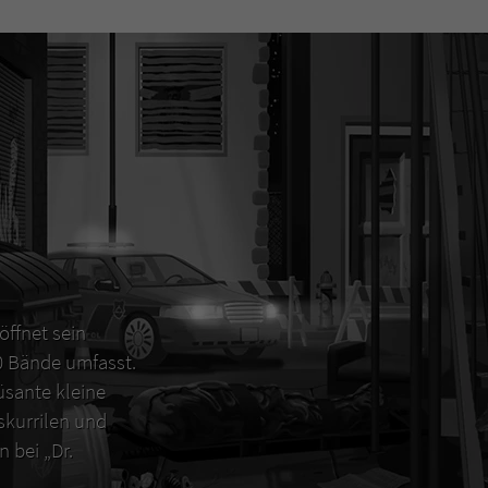
öffnet sein
00 Bände umfasst.
sante kleine
 skurrilen und
 bei „Dr.