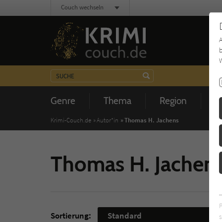
Couch wechseln
b
W
Genre
Thema
Region
Z
Krimi-Couch.de
Autor*in
Thomas H. Jachens
Thomas H. Jachen
Sortierung:
Standard
s