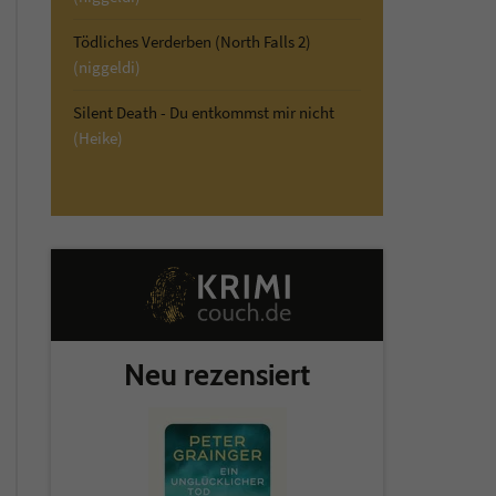
Tödliches Verderben (North Falls 2)
(niggeldi)
Silent Death - Du entkommst mir nicht
(Heike)
Neu rezensiert