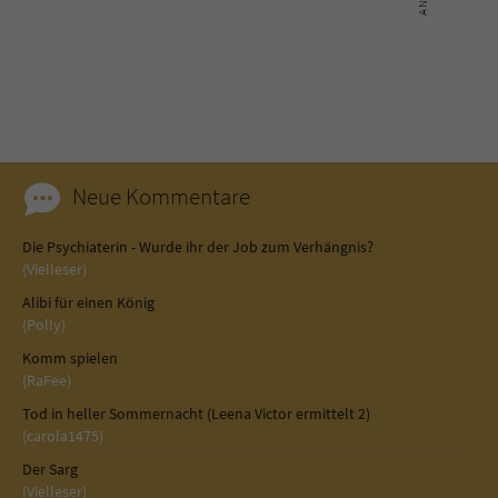
Neue Kommentare
Die Psychiaterin - Wurde ihr der Job zum Verhängnis?
(Vielleser)
Alibi für einen König
(Polly)
Komm spielen
(RaFee)
Tod in heller Sommernacht (Leena Victor ermittelt 2)
(carola1475)
Der Sarg
(Vielleser)