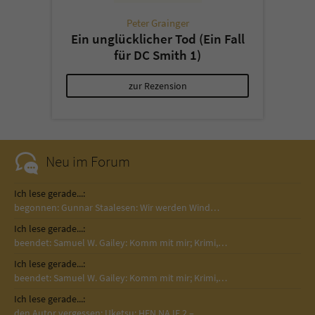
Peter Grainger
Ein unglücklicher Tod (Ein Fall
für DC Smith 1)
zur Rezension
Neu im Forum
Ich lese gerade...:
begonnen: Gunnar Staalesen: Wir werden Wind…
Ich lese gerade...:
beendet: Samuel W. Gailey: Komm mit mir; Krimi,…
Ich lese gerade...:
beendet: Samuel W. Gailey: Komm mit mir; Krimi,…
Ich lese gerade...:
den Autor vergessen: Uketsu: HEN NA IE 2 –…