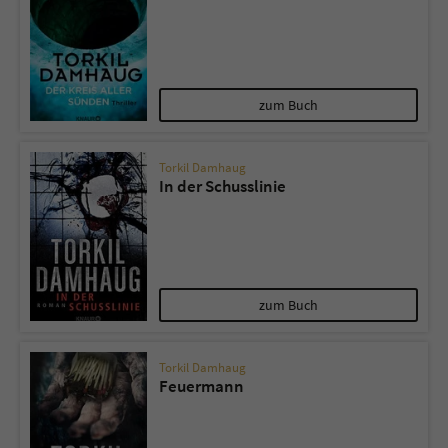
Name
tx_pwcomments_ahash
Anbieter
Literatur-Couch Medien GmbH & Co. KG
zum Buch
Laufzeit
1 Jahr
Torkil Damhaug
Zweck
Cookie für Kommentare einzelner Buchtitel
In der Schusslinie
Name
fe_typo_user
Anbieter
Literatur-Couch Medien GmbH & Co. KG
zum Buch
Laufzeit
Session
Torkil Damhaug
Feuermann
Dieses Cookie gewährleistet die
Kommunikation der Webseite mit dem
Zweck
Benutzer. Es wird benötigt um z. B. den