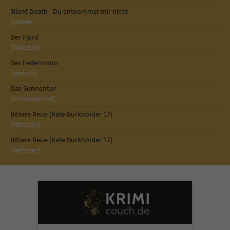
Sicherheitscode des Kontaktformulars zu
Silent Death - Du entkommst mir nicht
überprüfen.
(Heike)
Der Fjord
(Vielleser)
Der Federmann
(andsch)
Das Sonnentor
(Strohsemmel)
Bittere Reue (Kate Burkholder 17)
(Vielleser)
Bittere Reue (Kate Burkholder 17)
(Vielleser)