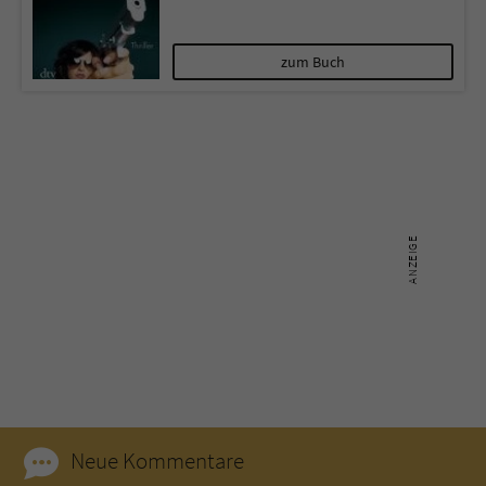
Name
tx_pwcomments_ahash
zum Buch
Anbieter
Literatur-Couch Medien GmbH & Co. KG
Laufzeit
1 Jahr
Zweck
Cookie für Kommentare einzelner Buchtitel
Name
fe_typo_user
Anbieter
Literatur-Couch Medien GmbH & Co. KG
Laufzeit
Session
Dieses Cookie gewährleistet die
Kommunikation der Webseite mit dem
Neue Kommentare
Zweck
Benutzer. Es wird benötigt um z. B. den