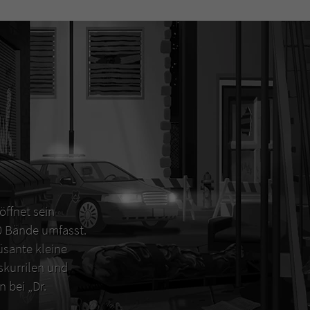
öffnet sein
00 Bände umfasst.
sante kleine
 skurrilen und
 bei „Dr.