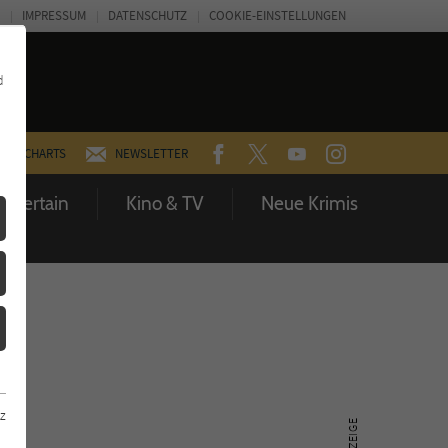
IMPRESSUM
DATENSCHUTZ
COOKIE-EINSTELLUNGEN
d
FACEBOOK
TWITTER
YOUTUBE
INSTAGRAM
CHARTS
NEWSLETTER
Entertain
Kino & TV
Neue Krimis
z