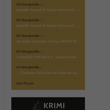
Ich lese gerade...:
beendet: Samuel W. Gailey: Komm mit mir; Krimi,…
Ich lese gerade...:
beendet: Samuel W. Gailey: Komm mit mir; Krimi,…
Ich lese gerade...:
den Autor vergessen: Uketsu: HEN NA IE 2 –…
Ich lese gerade...:
vorbestellt: HEN NA IE 2 – Seltsame Gebäude:…
Ich lese gerade...:
… Chiemsee-Gold oder die Grube der unschuldigen…
Zum Forum