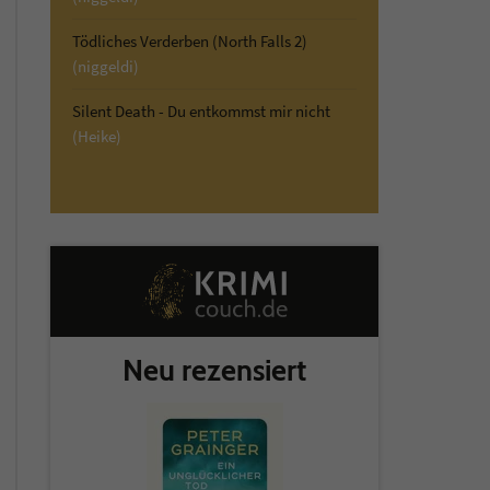
Tödliches Verderben (North Falls 2)
(niggeldi)
Silent Death - Du entkommst mir nicht
(Heike)
Neu rezensiert