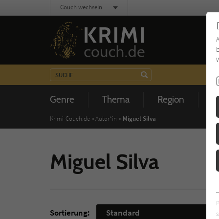
Couch wechseln
b
W
Genre
Thema
Region
Z
Krimi-Couch.de
Autor*in
Miguel Silva
Miguel Silva
Sortierung:
Standard
s