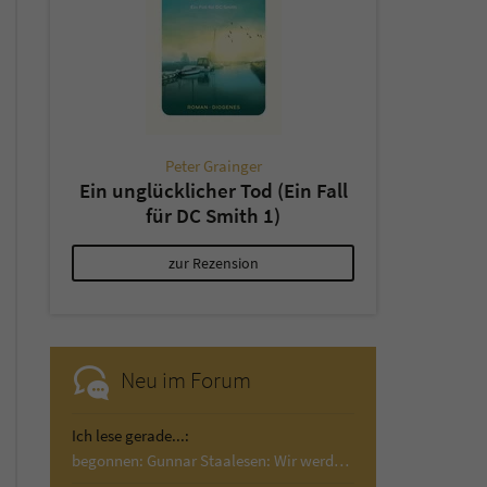
Peter Grainger
Ein unglücklicher Tod (Ein Fall
für DC Smith 1)
zur Rezension
Neu im Forum
Ich lese gerade...:
begonnen: Gunnar Staalesen: Wir werden Wind…