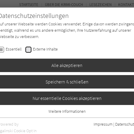
STARTSEITE
ÜBER DIE KRIMI-COUCH
LESEZEICHEN
KONTAKT
Datenschutzeinstellungen
Auf unserer Webseite werden Cookies verwendet. Einige davon werden zwingen
enötigt, während es uns andere ermöglichen, Ihre Nutzererfahrung auf unserer
ebseite zu verbessern.
BUCH-ENTDECKER
FORUM
Essentiell
Externe Inhalte
eit
Buchtyp
Autor*in
Magazin
Alle akzeptieren
Speichern & schließen
Nur essentielle Cookies akzeptieren
Weitere Informationen
Essentiell
Essentielle Cookies werden für grundlegende Funktionen der Webseite
Powered by
Impressum
|
Datenschut
benötigt. Dadurch ist gewährleistet, dass die Webseite einwandfrei
nur rezensierte Titel anzeigen
galinski Cookie Opt In