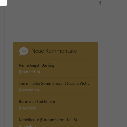
Neue Kommentare
Keine Angst, Darling
(leseraettin)
Tod in heller Sommernacht (Leena Victor ermittelt 2)
(Lesemone)
Bis in den Tod hinein
(Caroline)
Nebelbeute (Gruppe 4 ermittelt 3)
(niggeldi)