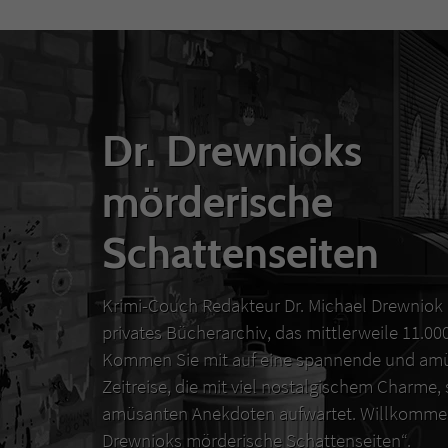
Dr. Drewnioks
mörderische
Schattenseiten
Krimi-Couch Redakteur Dr. Michael Drewniok 
privates Bücherarchiv, das mittlerweile 11.0
Kommen Sie mit auf eine spannende und amü
Zeitreise, die mit viel nostalgischem Charme,
amüsanten Anekdoten aufwartet. Willkommen
Drewnioks mörderische Schattenseiten“.