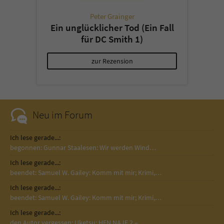
Peter Grainger
Ein unglücklicher Tod (Ein Fall
für DC Smith 1)
zur Rezension
Neu im Forum
Ich lese gerade...:
begonnen: Gunnar Staalesen: Wir werden Wind…
Ich lese gerade...:
beendet: Samuel W. Gailey: Komm mit mir; Krimi,…
Ich lese gerade...:
beendet: Samuel W. Gailey: Komm mit mir; Krimi,…
Ich lese gerade...:
den Autor vergessen: Uketsu: HEN NA IE 2 –…