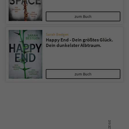
Name
tx_pwcomments_ahash
zum Buch
Anbieter
Literatur-Couch Medien GmbH & Co. KG
Sarah Bestgen
Happy End - Dein größtes Glück.
Laufzeit
1 Jahr
Dein dunkelster Albtraum.
Zweck
Cookie für Kommentare einzelner Buchtitel
Name
fe_typo_user
zum Buch
Anbieter
Literatur-Couch Medien GmbH & Co. KG
Laufzeit
Session
Dieses Cookie gewährleistet die
Kommunikation der Webseite mit dem
Zweck
Benutzer. Es wird benötigt um z. B. den