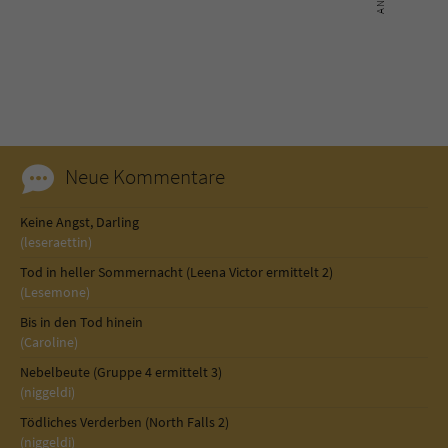
Sicherheitscode des Kontaktformulars zu
überprüfen.
Neue Kommentare
Keine Angst, Darling
(leseraettin)
Tod in heller Sommernacht (Leena Victor ermittelt 2)
(Lesemone)
Bis in den Tod hinein
(Caroline)
Nebelbeute (Gruppe 4 ermittelt 3)
(niggeldi)
Tödliches Verderben (North Falls 2)
(niggeldi)