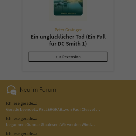
Peter Grainger
Ein unglücklicher Tod (Ein Fall
für DC Smith 1)
zur Rezension
Neu im Forum
Ich lese gerade...:
Gerade beendet... KELLERGRAB...von Paul Cleave! …
Ich lese gerade...:
begonnen: Gunnar Staalesen: Wir werden Wind…
Ich lese gerade...: