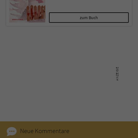
Name
tx_pwcomments_ahash
zum Buch
Anbieter
Literatur-Couch Medien GmbH & Co. KG
Laufzeit
1 Jahr
Zweck
Cookie für Kommentare einzelner Buchtitel
Name
fe_typo_user
Anbieter
Literatur-Couch Medien GmbH & Co. KG
Laufzeit
Session
Dieses Cookie gewährleistet die
Kommunikation der Webseite mit dem
Neue Kommentare
Zweck
Benutzer. Es wird benötigt um z. B. den