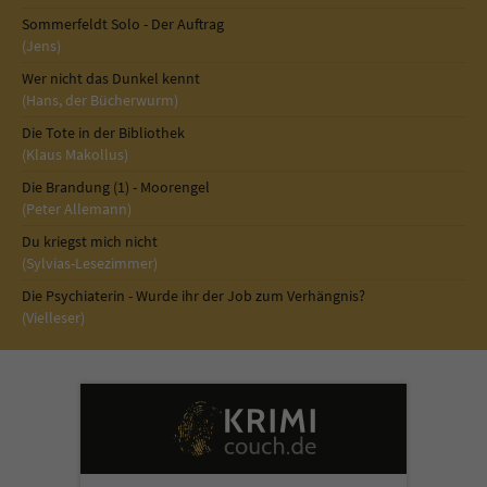
Sicherheitscode des Kontaktformulars zu
Sommerfeldt Solo - Der Auftrag
überprüfen.
(Jens)
Wer nicht das Dunkel kennt
(Hans, der Bücherwurm)
Die Tote in der Bibliothek
(Klaus Makollus)
Die Brandung (1) - Moorengel
(Peter Allemann)
Du kriegst mich nicht
(Sylvias-Lesezimmer)
Die Psychiaterin - Wurde ihr der Job zum Verhängnis?
(Vielleser)