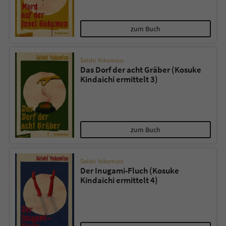
Name
tx_pwcomments_ahash
zum Buch
Anbieter
Literatur-Couch Medien GmbH & Co. KG
Seishi Yokomizo
Das Dorf der acht Gräber (Kosuke
Laufzeit
1 Jahr
Kindaichi ermittelt 3)
Zweck
Cookie für Kommentare einzelner Buchtitel
Name
fe_typo_user
zum Buch
Anbieter
Literatur-Couch Medien GmbH & Co. KG
Seishi Yokomizo
Der Inugami-Fluch (Kosuke
Laufzeit
Session
Kindaichi ermittelt 4)
Dieses Cookie gewährleistet die
Kommunikation der Webseite mit dem
Zweck
Benutzer. Es wird benötigt um z. B. den