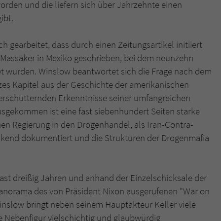
orden und die liefern sich über Jahrzehnte einen
ibt.
gearbeitet, dass durch einen Zeitungsartikel initiiert
-Massaker in Mexiko geschrieben, bei dem neunzehn
et wurden. Winslow beantwortet sich die Frage nach dem
es Kapitel aus der Geschichte der amerikanischen
e erschütternden Erkenntnisse seiner umfangreichen
sgekommen ist eine fast siebenhundert Seiten starke
hen Regierung in den Drogenhandel, als Iran-Contra-
ckend dokumentiert und die Strukturen der Drogenmafia
st dreißig Jahren und anhand der Einzelschicksale der
 Panorama des von Präsident Nixon ausgerufenen "War on
Winslow bringt neben seinem Hauptakteur Keller viele
ste Nebenfigur vielschichtig und glaubwürdig