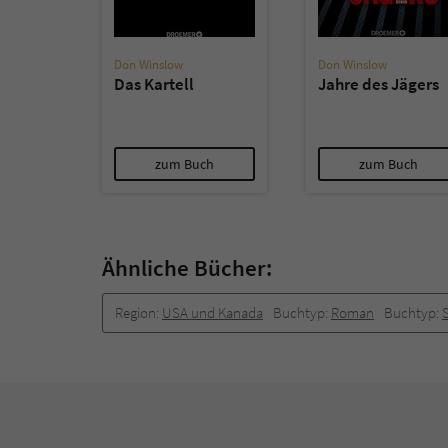
Don Winslow
Don Winslow
Das Kartell
Jahre des Jägers
zum Buch
zum Buch
Ähnliche Bücher:
Region:
USA und Kanada
Buchtyp:
Roman
Buchtyp:
S