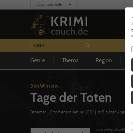
Couch wechseln
b
W
Genre
Thema
Region
Z
Don Winslow
Tage der Toten
Droemer
Erschienen: Januar 2010
Bibliogr. Angaben
s
oder unterstütze Deinen