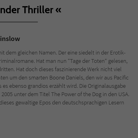
nder Thriller
Name
tx_pwcomments_ahash
Anbieter
Literatur-Couch Medien GmbH & Co. KG
Winslow
Laufzeit
1 Jahr
t dem gleichen Namen. Der eine siedelt in der Erotik-
Zweck
Cookie für Kommentare einzelner Buchtitel
Kriminalromane. Hat man nun "Tage der Toten" gelesen,
tten. Hat doch dieses faszinierende Werk nicht viel
ten um den smarten Boone Daniels, den wir aus Pacific
Name
fe_typo_user
s es ebenso grandios erzählt wird. Die Originalausgabe
Anbieter
Literatur-Couch Medien GmbH & Co. KG
 2005 unter dem Titel The Power of the Dog in den USA.
 dieses gewaltige Epos den deutschsprachigen Lesern
Laufzeit
Session
Dieses Cookie gewährleistet die Kommunikation der
Webseite mit dem Benutzer. Es wird benötigt um z. B.
Zweck
den Sicherheitscode des Kontaktformulars zu