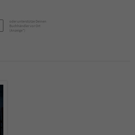
oder unterstütze Deinen
Buchhändler vor Ort
(Anzeige*)