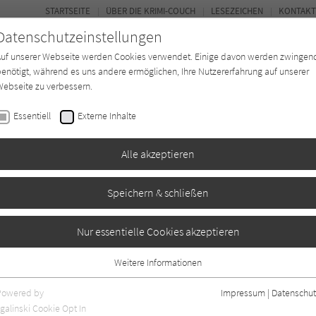
STARTSEITE
ÜBER DIE KRIMI-COUCH
LESEZEICHEN
KONTAKT
Datenschutzeinstellungen
Auf unserer Webseite werden Cookies verwendet. Einige davon werden zwingen
enötigt, während es uns andere ermöglichen, Ihre Nutzererfahrung auf unserer
ebseite zu verbessern.
BUCH-ENTDECKER
FORUM
Essentiell
Externe Inhalte
eit
Buchtyp
Autor*in
Magazin
Alle akzeptieren
Speichern & schließen
Nur essentielle Cookies akzeptieren
Weitere Informationen
57
Essentiell
Essentielle Cookies werden für grundlegende Funktionen der Webseite
Powered by
Impressum
|
Datenschut
benötigt. Dadurch ist gewährleistet, dass die Webseite einwandfrei
galinski Cookie Opt In