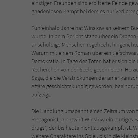
einstigen Freunden sind erbitterte Feinde gew
gnadenlosen Kampf bei dem es nur Verlierer g
Fünfeinhalb Jahre hat Winslow an seinem Buch 
wurde. In dem Bericht stand über ein Drogen
unschuldige Menschen regelrecht hingericht
Warum mit einem Roman über ein tiefschwarz
Demokratie. In Tage der Toten hat er sich di
Recherchen von der Seele geschrieben. Herau
Saga, die die Verstrickungen der amerikanisc
Affäre geschichtskundig geworden, beeindru
aufzeigt.
Die Handlung umspannt einen Zeitraum von fa
Protagonisten entwirft Winslow ein blutiges
drugs", der bis heute nicht ausgekämpft ist. 
weitere Charaktere ins Spiel, bis in die klein