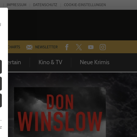
IMPRESSUM
DATENSCHUTZ
COOKIE-EINSTELLUNGEN
d
FACEBOOK
TWITTER
YOUTUBE
INSTAGRAM
CHARTS
NEWSLETTER
Entertain
Kino & TV
Neue Krimis
z