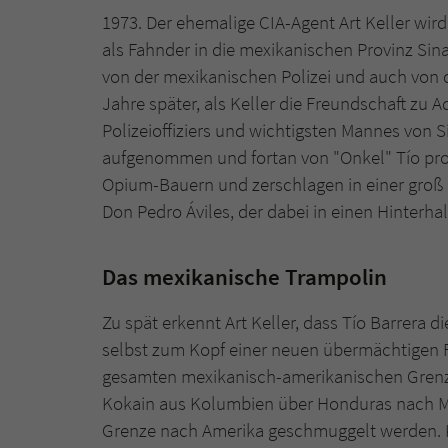
1973. Der ehemalige CIA-Agent Art Keller w
als Fahnder in die mexikanischen Provinz Sina
von der mexikanischen Polizei und auch von d
Jahre später, als Keller die Freundschaft zu 
Polizeioffiziers und wichtigsten Mannes von Si
aufgenommen und fortan von "Onkel" Tío pro
Opium-Bauern und zerschlagen in einer groß
Don Pedro Áviles, der dabei in einen Hinterha
Das mexikanische Trampolin
Zu spät erkennt Art Keller, dass Tío Barrera 
selbst zum Kopf einer neuen übermächtigen 
gesamten mexikanisch-amerikanischen Grenze
Kokain aus Kolumbien über Honduras nach Mex
Grenze nach Amerika geschmuggelt werden. Kel