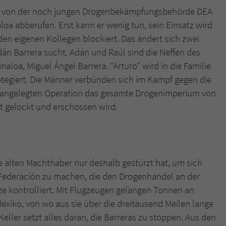
überprüfen.
ird von der noch jungen Drogenbekämpfungsbehörde DEA
loa abberufen. Erst kann er wenig tun, sein Einsatz wird
en eigenen Kollegen blockiert. Das ändert sich zwei
Adán Barrera sucht. Adán und Raúl sind die Neffen des
naloa, Miguel Ángel Barrera. "Arturo" wird in die Familie
tegiert. Die Männer verbünden sich im Kampf gegen die
 angelegten Operation das gesamte Drogenimperium von
lt gelockt und erschossen wird.
die alten Machthaber nur deshalb gestürzt hat, um sich
Federación zu machen, die den Drogenhandel an der
 kontrolliert. Mit Flugzeugen gelangen Tonnen an
iko, von wo aus sie über die dreitausend Meilen lange
ler setzt alles daran, die Barreras zu stoppen. Aus den