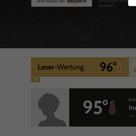
Jetzt kaufen bei
Buchhändler vor Ort
(Anzeige*)
96°
Leser
-Wertung
1
95°
Kri
In
Jul