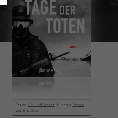
Region:
USA und Kanada
Buchtyp:
Roman
Buchtyp:
Serie