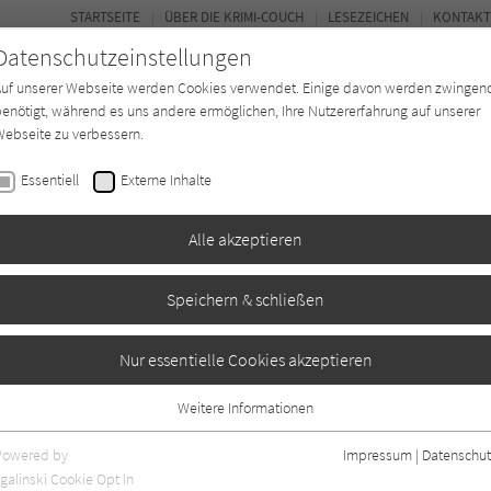
STARTSEITE
ÜBER DIE KRIMI-COUCH
LESEZEICHEN
KONTAKT
Datenschutzeinstellungen
Auf unserer Webseite werden Cookies verwendet. Einige davon werden zwingen
enötigt, während es uns andere ermöglichen, Ihre Nutzererfahrung auf unserer
ebseite zu verbessern.
BUCH-ENTDECKER
FORUM
Essentiell
Externe Inhalte
eit
Buchtyp
Autor*in
Magazin
Alle akzeptieren
Speichern & schließen
Nur essentielle Cookies akzeptieren
Weitere Informationen
4
Essentiell
Essentielle Cookies werden für grundlegende Funktionen der Webseite
Powered by
Impressum
|
Datenschut
benötigt. Dadurch ist gewährleistet, dass die Webseite einwandfrei
galinski Cookie Opt In