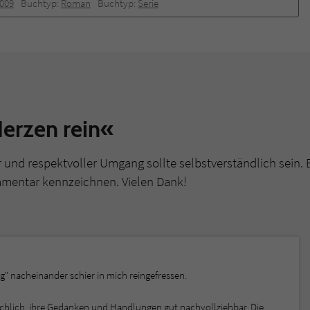
2009
Buchtyp:
Roman
Buchtyp:
Serie
erzen rein«
r und respektvoller Umgang sollte selbstverständlich sein. 
mmentar kennzeichnen. Vielen Dank!
g" nacheinander schier in mich reingefressen.
nschlich, ihre Gedanken und Handlungen gut nachvollziehbar. Die