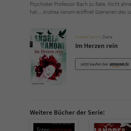
Psychiater Professor Bach zu Rate. Nicht ah
hat ... Andrea Vanoni eröffnet Szenarien des
Andrea Vanoni
, Diana
Im Herzen rein
Jetzt kaufen bei
Weitere Bücher der Serie: