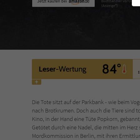
Jetzt kaufen bei
Buchhändler vor Ort
(Anzeige*)
84°
Leser
-Wertung
1
Die Tote sitzt auf der Parkbank - wie beim Vog
nach Brotkrumen. Doch auch die Tiere sind tot
Kino, in der Hand eine Tüte Popkorn, gebannt s
Getötet durch eine Nadel, die mitten im Herz s
Mordkommission in Berlin, mit ihren Ermittlu