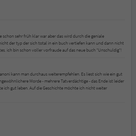
chon sehr früh klar war aber das wird durch die geniale
icht der typ der sich total in ein buch vertiefen kann und dann nicht
htes. ich bin schon voller vorfraude auf das neue buch "Unschuldig"!
Vanoni kann man durchaus weiterempfehlen. Es liest sich wie ein gut
ngewöhnlichere Morde - mehrere Tatverdächtige - das Ende ist leider
 ich gut leben. Auf die Geschichte möchte ich nicht weiter