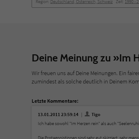
Region:
Deutschland, Österreich, Schweiz
Zeit:
1990 -­ 
Deine Meinung zu »Im H
Wir freuen uns auf Deine Meinungen. Ein faire
zumindest als solche deutlich in Deinem Ko
Letzte Kommentare:
13.01.2011 23:59:14
Tigo
Ich habe sowohl "Im Herzen rein" als auch "Seelenruhi
Die Protagonistinnen sind sehr gut skizziert, sehr me