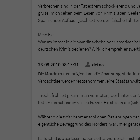
Verbrechen sind in der Tat extrem schockierend und ver
grusel mich selten beim Lesen von Krimis, aber "Seele
Spannender Aufbau, geschickt werden falsche Fährten g
Mein Fazit:
Warum immer in die skandinavische oder amerikanisch
deutschen Krimis bedienen? Wirklich empfehlenswert!
23.08.2010 08:13:21
detno
Die Morde muten originell an, die Spannung ist da, i
Verdächtige werden festgenommen, eine Staatsanwältin
...recht frühzeitig kann man vermuten, wer hinter den 
hat und erhält einen viel zu kurzen Einblick in die (sc
Während die zwischenmenschlichen Beziehungen der P
eigentliche Beweggrund des Mörders, warum er gerade d
Falls ich das überlesen haben sollte, würde ich mich 