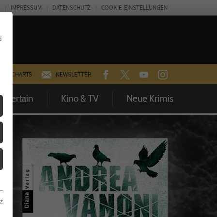
IMPRESSUM
DATENSCHUTZ
COOKIE-EINSTELLUNGEN
d
FACEBOOK
TWITTER
YOUTUBE
INSTAGRAM
CHARTS
NEWSLETTER
Entertain
Kino & TV
Neue Krimis
z