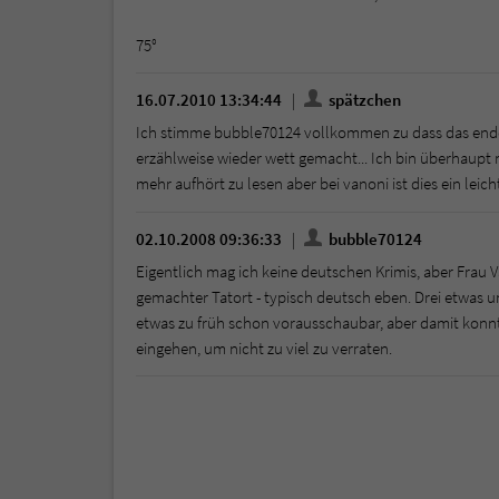
75°
16.07.2010 13:34:44
spätzchen
Ich stimme bubble70124 vollkommen zu dass das ende s
erzählweise wieder wett gemacht... Ich bin überhaupt n
mehr aufhört zu lesen aber bei vanoni ist dies ein leic
02.10.2008 09:36:33
bubble70124
Eigentlich mag ich keine deutschen Krimis, aber Frau 
gemachter Tatort - typisch deutsch eben. Drei etwas u
etwas zu früh schon vorausschaubar, aber damit konnte
eingehen, um nicht zu viel zu verraten.