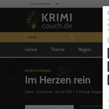
Couch wechseln
b
W
Genre
Thema
Region
Z
Andrea Vanoni
Im Herzen rein
Diana
Erschienen: Januar 2008
Bibliogr. Angaben
s
oder unterstütze Deinen