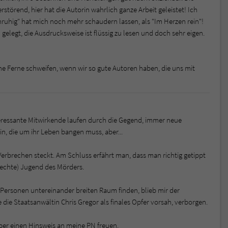
störend, hier hat die Autorin wahrlich ganze Arbeit geleistet! Ich
nruhig" hat mich noch mehr schaudern lassen, als "Im Herzen rein"!
elegt, die Ausdrucksweise ist flüssig zu lesen und doch sehr eigen.
e Ferne schweifen, wenn wir so gute Autoren haben, die uns mit
nteressante Mitwirkende laufen durch die Gegend, immer neue
, die um ihr Leben bangen muss, aber...
Verbrechen steckt. Am Schluss erfährt man, dass man richtig getippt
hlechte) Jugend des Mörders.
ersonen untereinander breiten Raum finden, blieb mir der
ie Staatsanwältin Chris Gregor als finales Opfer vorsah, verborgen.
über einen Hinsweis an meine PN freuen.