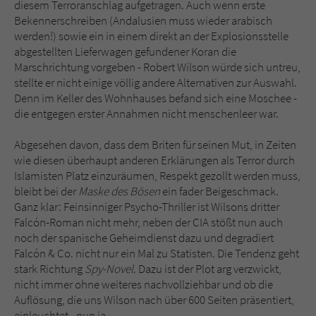
diesem Terroranschlag aufgetragen. Auch wenn erste
Bekennerschreiben (Andalusien muss wieder arabisch
werden!) sowie ein in einem direkt an der Explosionsstelle
abgestellten Lieferwagen gefundener Koran die
Marschrichtung vorgeben - Robert Wilson würde sich untreu,
stellte er nicht einige völlig andere Alternativen zur Auswahl.
Denn im Keller des Wohnhauses befand sich eine Moschee -
die entgegen erster Annahmen nicht menschenleer war.
Abgesehen davon, dass dem Briten für seinen Mut, in Zeiten
wie diesen überhaupt anderen Erklärungen als Terror durch
Islamisten Platz einzuräumen, Respekt gezollt werden muss,
bleibt bei der
Maske des Bösen
ein fader Beigeschmack.
Ganz klar: Feinsinniger Psycho-Thriller ist Wilsons dritter
Falcón-Roman nicht mehr, neben der CIA stößt nun auch
noch der spanische Geheimdienst dazu und degradiert
Falcón & Co. nicht nur ein Mal zu Statisten. Die Tendenz geht
stark Richtung
Spy-Novel
. Dazu ist der Plot arg verzwickt,
nicht immer ohne weiteres nachvollziehbar und ob die
Auflösung, die uns Wilson nach über 600 Seiten präsentiert,
einleuchtet - nun ja.