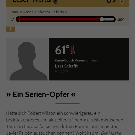
Zum Bewerten, einfach Säule klicken.
Name
tx_pwcomments_ahash
1°
100°
Anbieter
Literatur-Couch Medien GmbH & Co. KG
Laufzeit
1 Jahr
61°
Zweck
Cookie für Kommentare einzelner Buchtitel
Krimi-Couch Rezension von
Lars Schafft
Mai 2007
Name
fe_typo_user
Anbieter
Literatur-Couch Medien GmbH & Co. KG
Ein Serien-Opfer
Laufzeit
Session
Hätte sich Robert Wilson ein schwierigeres, ein
Dieses Cookie gewährleistet die
bedrückenderes, ein aktuelleres Thema als islamistischen
Kommunikation der Webseite mit dem
Terror in Europa für seinen dritten Roman um Inspector
Zweck
Benutzer. Es wird benötigt um z. B. den
Javier Falcón aussuchen können? Wohl kaum.
Die Maske