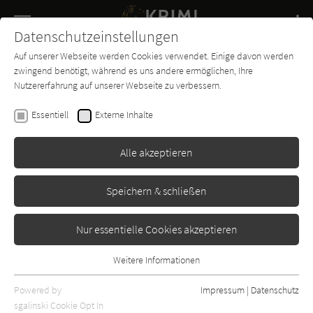
Navigation
Datenschutzeinstellungen
Couch
wechse
Auf unserer Webseite werden Cookies verwendet. Einige davon werden
Buch-
Forum
Charts
News
SUCHE
zwingend benötigt, während es uns andere ermöglichen, Ihre
Entdecker
Nutzererfahrung auf unserer Webseite zu verbessern.
Robert Wilson
Essentiell
Externe Inhalte
Die Maske des Bösen
Alle akzeptieren
Page & Turner
Erschienen: Januar 2007
Bibliogr. Angaben
14
Speichern & schließen
Nur essentielle Cookies akzeptieren
Weitere Informationen
Essentiell
Essentielle Cookies werden für grundlegende Funktionen der
Powered by
Impressum
|
Datenschutz
Webseite benötigt. Dadurch ist gewährleistet, dass die Webseite
sgalinski Cookie Opt In