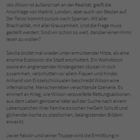
Sicherheitscode des Kontaktformulars zu
des Bösen
ist äußerst nah an der Realität, greift die
überprüfen.
Anschläge von Madrid, London, aber auch von Beslan auf.
Der Terror kommt zurück nach Spanien. Mit aller
Brachialität, mit aller Grausamkeit. Und die Frage muss
gestellt werden: Sind wir schon so weit, darüber einen Krimi
lesen zu wollen?
Sevilla brütet mal wieder unter ermürbender Hitze, als eine
enorme Explosion die Stadt erschüttert. Ein Wohnblock
sowie ein angrenzender Kindergarten stürzen in sich
zusammen, verschütten vor allem Frauen und Kinder.
Anhand von Einzelschicksalen beschreibt Wilson eine
infernalische, Menschenleben verachtende Szenerie. Es
erinnert an Krieg, wie Wilson verzweifelte Rettungsaktionen,
aus dem Leben gerissene Väter auf der Suche nach einem
Lebenszeichen ihrer Familie zwischen heißem Schutt und
glühender Asche zu plastischen, beängistenden Bildern
erweckt.
Javier Falcón und seiner Truppe wird die Ermittlung in