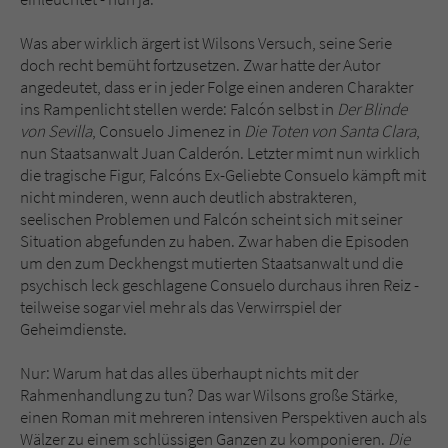
Was aber wirklich ärgert ist Wilsons Versuch, seine Serie
doch recht bemüht fortzusetzen. Zwar hatte der Autor
angedeutet, dass er in jeder Folge einen anderen Charakter
ins Rampenlicht stellen werde: Falcón selbst in
Der Blinde
von Sevilla
, Consuelo Jimenez in
Die Toten von Santa Clara
,
nun Staatsanwalt Juan Calderón. Letzter mimt nun wirklich
die tragische Figur, Falcóns Ex-Geliebte Consuelo kämpft mit
nicht minderen, wenn auch deutlich abstrakteren,
seelischen Problemen und Falcón scheint sich mit seiner
Situation abgefunden zu haben. Zwar haben die Episoden
um den zum Deckhengst mutierten Staatsanwalt und die
psychisch leck geschlagene Consuelo durchaus ihren Reiz -
teilweise sogar viel mehr als das Verwirrspiel der
Geheimdienste.
Nur: Warum hat das alles überhaupt nichts mit der
Rahmenhandlung zu tun? Das war Wilsons große Stärke,
einen Roman mit mehreren intensiven Perspektiven auch als
Wälzer zu einem schlüssigen Ganzen zu komponieren.
Die