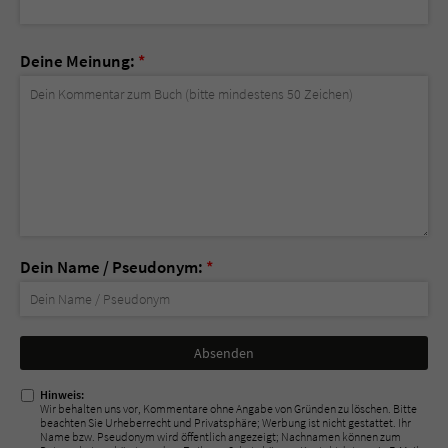
Deine Meinung:
*
Dein Name / Pseudonym:
*
Nicht
ausfüllen!
Hinweis:
Wir behalten uns vor, Kommentare ohne Angabe von Gründen zu löschen. Bitte
beachten Sie Urheberrecht und Privatsphäre; Werbung ist nicht gestattet. Ihr
Name bzw. Pseudonym wird öffentlich angezeigt; Nachnamen können zum