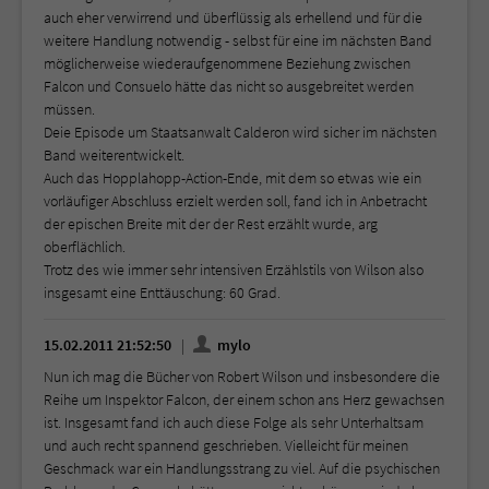
auch eher verwirrend und überflüssig als erhellend und für die
weitere Handlung notwendig - selbst für eine im nächsten Band
möglicherweise wiederaufgenommene Beziehung zwischen
Falcon und Consuelo hätte das nicht so ausgebreitet werden
müssen.
Deie Episode um Staatsanwalt Calderon wird sicher im nächsten
Band weiterentwickelt.
Auch das Hopplahopp-Action-Ende, mit dem so etwas wie ein
vorläufiger Abschluss erzielt werden soll, fand ich in Anbetracht
der epischen Breite mit der der Rest erzählt wurde, arg
oberflächlich.
Trotz des wie immer sehr intensiven Erzählstils von Wilson also
insgesamt eine Enttäuschung: 60 Grad.
15.02.2011 21:52:50
mylo
Nun ich mag die Bücher von Robert Wilson und insbesondere die
Reihe um Inspektor Falcon, der einem schon ans Herz gewachsen
ist. Insgesamt fand ich auch diese Folge als sehr Unterhaltsam
und auch recht spannend geschrieben. Vielleicht für meinen
Geschmack war ein Handlungsstrang zu viel. Auf die psychischen