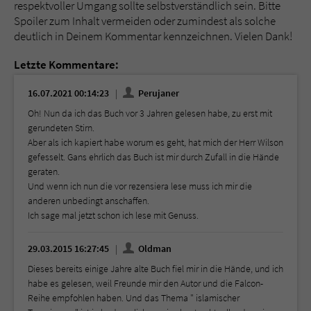
respektvoller Umgang sollte selbstverständlich sein. Bitte
Spoiler zum Inhalt vermeiden oder zumindest als solche
deutlich in Deinem Kommentar kennzeichnen. Vielen Dank!
Letzte Kommentare:
16.07.2021 00:14:23
Perujaner
Oh! Nun da ich das Buch vor 3 Jahren gelesen habe, zu erst mit
gerundeten Stirn.
Aber als ich kapiert habe worum es geht, hat mich der Herr Wilson
gefesselt. Gans ehrlich das Buch ist mir durch Zufall in die Hände
geraten.
Und wenn ich nun die vor rezensiera lese muss ich mir die
anderen unbedingt anschaffen.
Ich sage mal jetzt schon ich lese mit Genuss.
29.03.2015 16:27:45
Oldman
Dieses bereits einige Jahre alte Buch fiel mir in die Hände, und ich
habe es gelesen, weil Freunde mir den Autor und die Falcon-
Reihe empfohlen haben. Und das Thema " islamischer