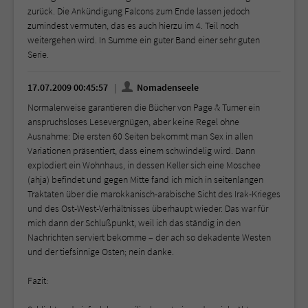
zurück. Die Ankündigung Falcons zum Ende lassen jedoch
zumindest vermuten, das es auch hierzu im 4. Teil noch
weitergehen wird. In Summe ein guter Band einer sehr guten
Serie.
17.07.2009 00:45:57
Nomadenseele
Normalerweise garantieren die Bücher von Page & Turner ein
anspruchsloses Lesevergnügen, aber keine Regel ohne
Ausnahme: Die ersten 60 Seiten bekommt man Sex in allen
Variationen präsentiert, dass einem schwindelig wird. Dann
explodiert ein Wohnhaus, in dessen Keller sich eine Moschee
(ahja) befindet und gegen Mitte fand ich mich in seitenlangen
Traktaten über die marokkanisch-arabische Sicht des Irak-Krieges
und des Ost-West-Verhältnisses überhaupt wieder. Das war für
mich dann der Schlußpunkt, weil ich das ständig in den
Nachrichten serviert bekomme – der ach so dekadente Westen
und der tiefsinnige Osten; nein danke.
Fazit: