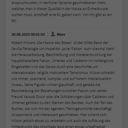
anspruchsvollen, in herrlicher Sprache geschriebenen Werk,
welches man in dieser Qualität in der Masse an Einheitsware
suchen muss, ernsthaft eine 61 geben kann. Von mir gibt es ein
90!
30.08.2010 00:01:03
Marv
Robert Wilsons ‚Die Maske des Bösen‘ ist der Dritte Band der
Sevilla-Tetralogie um Inspektor Javier Falcon. Auch diesmal steht
die Herausarbeitung, Beschreibung und Weiterentwicklung der
Hauptcharaktere Falcon, Jimenez und Calderon im Vordergrund.
Eingebettet wird das Ganze durch eine Geschichte um
internationalen, religiös motiviertem Terrorismus. Wilson schreibt,
wie immer, spannend, komplex und auf hohem intellektuellem
Niveau. Seine Figuren wirken glaubhaft, und gerade die
Beschreibung der Beziehungen zwischen Falcon und seinen
Freund Yacoub Diouri oder die Schilderungen über Calderon und
Jimenez gehören zu den Stärken des Bandes. Auch der Teil des
Buches, der sich mit der Agenten-/Terrorgeschichte beschäftigt,
ist spannend und interessant geschrieben. Hier scheint sich
Wilson jedoch etwas zu verzetteln und auch die Auflösung des
Hintergrunds des Anschlags lässt einen etwas unbefriedigt