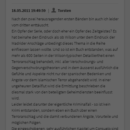
18.05.2011 19:49:59
Torsten
Nach den zwei herausragenden ersten Bänden bin auch ich leider
vom dritten enttäuscht.
Ein Opfer der Serie, oder doch eher ein Opfer des Zeitgeistes? Es
hat beinahe den Eindruck als ob Wilson unter dem Eindruck der
Madrider Anschläge unbedingt dieses Thema in die Reihe
einfliessen lassen wollte. Und so ist ein Buch entstanden, was auf
mehr als 600 Seiten in der Wilson-typischen Detailliertheit einen
Terroranschlag behandelt, inkl. aller Verschwörungs- und
Gegenverschwörungstheorien und in dem äusserst ausführlich die
Gefühle und Aspekte nicht nur der spanischen Bedenken und
Ängste vor dem islamischen Terror abgehandelt wird. In einer
ungeheuren Detailflut wird die Ermittlung beschrieben die
diesmal stark von den beteiligten Geheimdiensten beeinflusst
wird.
Leider leidet darunter der eigentliche Kriminalfall - so ist kein
Krimi entstanden, sondern eben ein Buch über einen
Terroranschlag und die damit verbundenen Ängste, Vorurteile und
möglichen Folgen.
Die eingeschobenen, sehr ausführlichen Kapitel um Consuelo sind