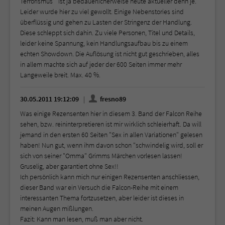
Terrorismus " ist ja bedauerlicherweise heute aktueller denn je.
Leider wurde hier zu viel gewollt. Einige Nebenstories sind
überflüssig und gehen zu Lasten der Stringenz der Handlung.
Diese schleppt sich dahin. Zu viele Personen, Titel und Details,
leider keine Spannung, kein Handlungsaufbau bis zu einem
echten Showdown. Die Auflösung ist nicht gut geschrieben, alles
in allem machte sich auf jeder der 600 Seiten immer mehr
Langeweile breit. Max. 40 %.
30.05.2011 19:12:09
fresno89
Was einige Rezensenten hier in diesem 3. Band der Falcon Reihe
sehen, bzw. reininterpretieren ist mir wirklich schleierhaft. Da will
jemand in den ersten 60 Seiten "Sex in allen Variationen" gelesen
haben! Nun gut, wenn ihm davon schon "schwindelig wird, soll er
sich von seiner "Omma" Grimms Märchen vorlesen lassen!
Gruselig, aber garantiert ohne Sex!!
Ich persönlich kann mich nur einigen Rezensenten anschliessen,
dieser Band war ein Versuch die Falcon-Reihe mit einem
interessanten Thema fortzusetzen, aber leider ist dieses in
meinen Augen mißlungen.
Fazit: Kann man lesen, muß man aber nicht.