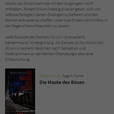
Maske des Bösen
kann da mit den Vorgängern nicht
mithalten. Robert Wilson hätte gut daran getan, sich von
selbstauferlegten Serien-Zwängen zu befreien und den
Roman entweder zu straffen, oder lose Enden nicht hilflos in
der Gegend herumbaumeln zu lassen.
Jede Episode des Romans für sich ist exzellent,
beklemmend, hintergründig. Als Ganzes ist
Die Maske des
Bösen
in seinem Heischen nach Sensation und
Festklammern an der Reihen-Dramaturgie aber eine
Enttäuschung.
Robert Wilson
, Page & Turner
Die Maske des Bösen