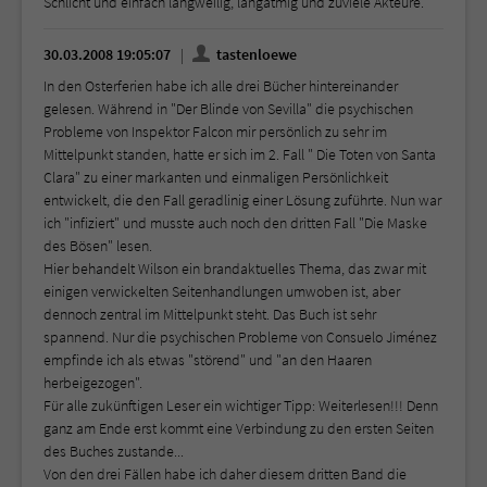
Schlicht und einfach langweilig, langatmig und zuviele Akteure.
30.03.2008 19:05:07
tastenloewe
In den Osterferien habe ich alle drei Bücher hintereinander
gelesen. Während in "Der Blinde von Sevilla" die psychischen
Probleme von Inspektor Falcon mir persönlich zu sehr im
Mittelpunkt standen, hatte er sich im 2. Fall " Die Toten von Santa
Clara" zu einer markanten und einmaligen Persönlichkeit
entwickelt, die den Fall geradlinig einer Lösung zuführte. Nun war
ich "infiziert" und musste auch noch den dritten Fall "Die Maske
des Bösen" lesen.
Hier behandelt Wilson ein brandaktuelles Thema, das zwar mit
einigen verwickelten Seitenhandlungen umwoben ist, aber
dennoch zentral im Mittelpunkt steht. Das Buch ist sehr
spannend. Nur die psychischen Probleme von Consuelo Jiménez
empfinde ich als etwas "störend" und "an den Haaren
herbeigezogen".
Für alle zukünftigen Leser ein wichtiger Tipp: Weiterlesen!!! Denn
ganz am Ende erst kommt eine Verbindung zu den ersten Seiten
des Buches zustande...
Von den drei Fällen habe ich daher diesem dritten Band die