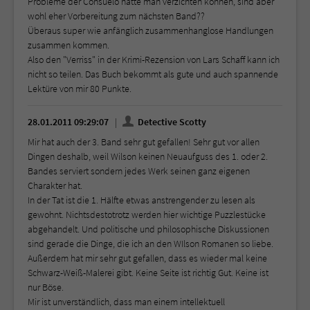
Probleme der Consuelo hätte man verzichten können, sind aber
wohl eher Vorbereitung zum nächsten Band??
Überaus super wie anfänglich zusammenhanglose Handlungen
zusammen kommen.
Also den "Verriss" in der Krimi-Rezension von Lars Schaff kann ich
nicht so teilen. Das Buch bekommt als gute und auch spannende
Lektüre von mir 80 Punkte.
28.01.2011 09:29:07
Detective Scotty
Mir hat auch der 3. Band sehr gut gefallen! Sehr gut vor allen
Dingen deshalb, weil Wilson keinen Neuaufguss des 1. oder 2.
Bandes serviert sondern jedes Werk seinen ganz eigenen
Charakter hat.
In der Tat ist die 1. Hälfte etwas anstrengender zu lesen als
gewohnt. Nichtsdestotrotz werden hier wichtige Puzzlestücke
abgehandelt. Und politische und philosophische Diskussionen
sind gerade die Dinge, die ich an den WIlson Romanen so liebe.
Außerdem hat mir sehr gut gefallen, dass es wieder mal keine
Schwarz-Weiß-Malerei gibt. Keine Seite ist richtig Gut. Keine ist
nur Böse.
Mir ist unverständlich, dass man einem intellektuell