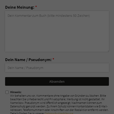
Deine Meinung:
*
Dein Name / Pseudonym:
*
Nicht
ausfüllen!
Hinweis:
Wir behalten uns vor, Kommentare ohne Angabe von Gründen zu löschen. Bitte
beachten Sie Urheberrecht und Privatsphäre; Werbung ist nicht gestattet. Ihr
Name bzw. Pseudonym wird öffentlich angezeigt; Nachnamen können zum
Datenschutz gekürzt werden. Zu Ihrem Schutz können Kontaktdaten wie E-Mail-
Adressen, Telefonnummern oder Anschriften von der Redaktion entfernt werden.
Details finden Sie in unserer
Datenschutzerklärung
.