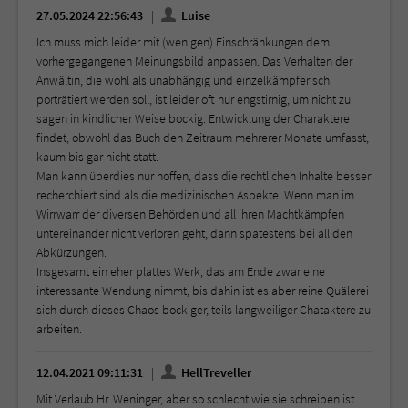
27.05.2024 22:56:43
Luise
Ich muss mich leider mit (wenigen) Einschränkungen dem
vorhergegangenen Meinungsbild anpassen. Das Verhalten der
Anwältin, die wohl als unabhängig und einzelkämpferisch
porträtiert werden soll, ist leider oft nur engstirnig, um nicht zu
sagen in kindlicher Weise bockig. Entwicklung der Charaktere
findet, obwohl das Buch den Zeitraum mehrerer Monate umfasst,
kaum bis gar nicht statt.
Man kann überdies nur hoffen, dass die rechtlichen Inhalte besser
recherchiert sind als die medizinischen Aspekte. Wenn man im
Wirrwarr der diversen Behörden und all ihren Machtkämpfen
untereinander nicht verloren geht, dann spätestens bei all den
Abkürzungen.
Insgesamt ein eher plattes Werk, das am Ende zwar eine
interessante Wendung nimmt, bis dahin ist es aber reine Quälerei
sich durch dieses Chaos bockiger, teils langweiliger Chataktere zu
arbeiten.
12.04.2021 09:11:31
HellTreveller
Mit Verlaub Hr. Weninger, aber so schlecht wie sie schreiben ist