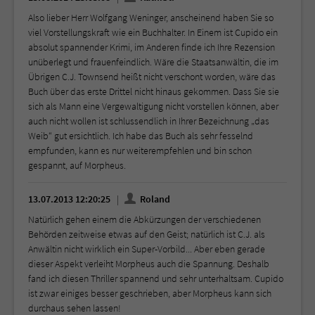
Also lieber Herr Wolfgang Weninger, anscheinend haben Sie so
viel Vorstellungskraft wie ein Buchhalter. In Einem ist Cupido ein
absolut spannender Krimi, im Anderen finde ich Ihre Rezension
unüberlegt und frauenfeindlich. Wäre die Staatsanwältin, die im
Übrigen C.J. Townsend heißt nicht verschont worden, wäre das
Buch über das erste Drittel nicht hinaus gekommen. Dass Sie sie
sich als Mann eine Vergewaltigung nicht vorstellen können, aber
auch nicht wollen ist schlussendlich in Ihrer Bezeichnung „das
Weib“ gut ersichtlich. Ich habe das Buch als sehr fesselnd
empfunden, kann es nur weiterempfehlen und bin schon
gespannt, auf Morpheus.
13.07.2013 12:20:25
Roland
Natürlich gehen einem die Abkürzungen der verschiedenen
Behörden zeitweise etwas auf den Geist; natürlich ist C.J. als
Anwältin nicht wirklich ein Super-Vorbild... Aber eben gerade
dieser Aspekt verleiht Morpheus auch die Spannung. Deshalb
fand ich diesen Thriller spannend und sehr unterhaltsam. Cupido
ist zwar einiges besser geschrieben, aber Morpheus kann sich
durchaus sehen lassen!