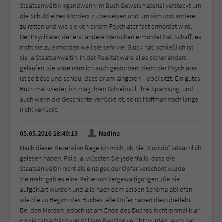
Staatsanwältin irgendwann im Buch Beweismaterial versteckt um
die Schuld eines Mörders zu beweisen und um sich und andere
zu retten und wie sie von einem Psychiater fast ermordet wird.
Der Psychiater, der erst andere Menschen ermordet hat, schafft es
nicht sie zu ermorden weil sie sehr viel Glück hat, schließlich ist
sie ja Staatsanwältin. In der Realität wäre alles sicher anders
gelaufen, sie wäre nämlich auch gestorben, denn der Psychiater
ist so böse und schlau, dass er am längeren Hebel sitzt. Ein gutes
Buch mal wieder, ich mag ihren Schreibstil, ihre Spannung, und
auch wenn die Geschichte verrückt ist, so ist Hoffman noch lange
nicht verrückt.
05.05.2016 18:49:13
Nadine
Nach dieser Rezension frage ich mich, ob Sie "Cupido" tatsächlich
gelesen haben. Falls ja, wüssten Sie jedenfalls, dass die
Staatsanwältin nicht als einziges der Opfer verschont wurde.
Vielmehr gab es eine Reihe von Vergewaltigungen, die nie
aufgeklärt wurden und alle nach dem selben Schema abliefen,
wie die zu Beginn des Buches. Alle Opfer haben dies überlebt.
Bei den Morden jedoch ist am Ende des Buches nicht einmal klar
ob sie tatsächlich von William Bantling verübt wurden. Auch hat