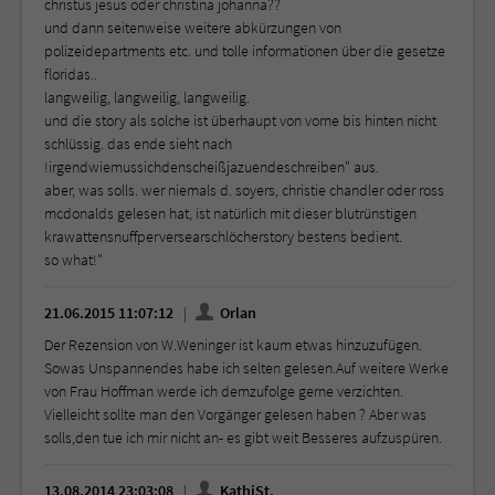
christus jesus oder christina johanna??
und dann seitenweise weitere abkürzungen von
polizeidepartments etc. und tolle informationen über die gesetze
floridas..
langweilig, langweilig, langweilig.
und die story als solche ist überhaupt von vorne bis hinten nicht
schlüssig. das ende sieht nach
!irgendwiemussichdenscheißjazuendeschreiben" aus.
aber, was solls. wer niemals d. soyers, christie chandler oder ross
mcdonalds gelesen hat, ist natürlich mit dieser blutrünstigen
krawattensnuffperversearschlöcherstory bestens bedient.
so what!"
21.06.2015 11:07:12
Orlan
Der Rezension von W.Weninger ist kaum etwas hinzuzufügen.
Sowas Unspannendes habe ich selten gelesen.Auf weitere Werke
von Frau Hoffman werde ich demzufolge gerne verzichten.
Vielleicht sollte man den Vorgänger gelesen haben ? Aber was
solls,den tue ich mir nicht an- es gibt weit Besseres aufzuspüren.
13.08.2014 23:03:08
KathiSt.