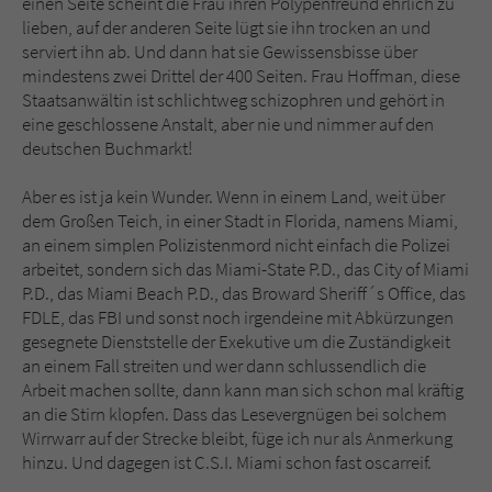
einen Seite scheint die Frau ihren Polypenfreund ehrlich zu
lieben, auf der anderen Seite lügt sie ihn trocken an und
serviert ihn ab. Und dann hat sie Gewissensbisse über
mindestens zwei Drittel der 400 Seiten. Frau Hoffman, diese
Staatsanwältin ist schlichtweg schizophren und gehört in
eine geschlossene Anstalt, aber nie und nimmer auf den
deutschen Buchmarkt!
Aber es ist ja kein Wunder. Wenn in einem Land, weit über
dem Großen Teich, in einer Stadt in Florida, namens Miami,
an einem simplen Polizistenmord nicht einfach die Polizei
arbeitet, sondern sich das Miami-State P.D., das City of Miami
P.D., das Miami Beach P.D., das Broward Sheriff´s Office, das
FDLE, das FBI und sonst noch irgendeine mit Abkürzungen
gesegnete Dienststelle der Exekutive um die Zuständigkeit
an einem Fall streiten und wer dann schlussendlich die
Arbeit machen sollte, dann kann man sich schon mal kräftig
an die Stirn klopfen. Dass das Lesevergnügen bei solchem
Wirrwarr auf der Strecke bleibt, füge ich nur als Anmerkung
hinzu. Und dagegen ist C.S.I. Miami schon fast oscarreif.