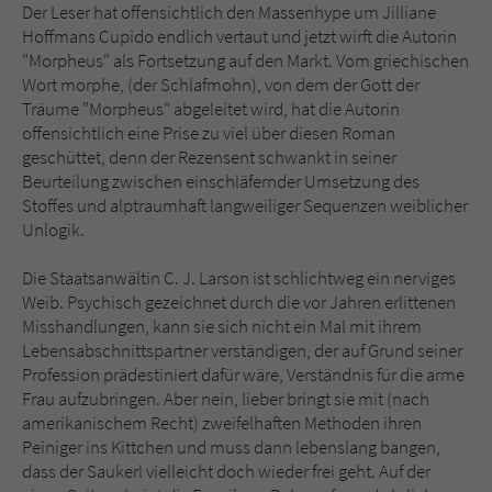
Der Leser hat offensichtlich den Massenhype um Jilliane
Hoffmans Cupido endlich vertaut und jetzt wirft die Autorin
"Morpheus" als Fortsetzung auf den Markt. Vom griechischen
Wort morphe, (der Schlafmohn), von dem der Gott der
Träume "Morpheus" abgeleitet wird, hat die Autorin
offensichtlich eine Prise zu viel über diesen Roman
geschüttet, denn der Rezensent schwankt in seiner
Beurteilung zwischen einschläfernder Umsetzung des
Stoffes und alptraumhaft langweiliger Sequenzen weiblicher
Unlogik.
Die Staatsanwältin C. J. Larson ist schlichtweg ein nerviges
Weib. Psychisch gezeichnet durch die vor Jahren erlittenen
Misshandlungen, kann sie sich nicht ein Mal mit ihrem
Lebensabschnittspartner verständigen, der auf Grund seiner
Profession prädestiniert dafür wäre, Verständnis für die arme
Frau aufzubringen. Aber nein, lieber bringt sie mit (nach
amerikanischem Recht) zweifelhaften Methoden ihren
Peiniger ins Kittchen und muss dann lebenslang bangen,
dass der Saukerl vielleicht doch wieder frei geht. Auf der