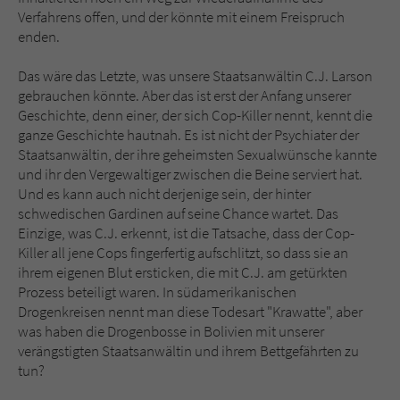
Verfahrens offen, und der könnte mit einem Freispruch
enden.
Das wäre das Letzte, was unsere Staatsanwältin C.J. Larson
gebrauchen könnte. Aber das ist erst der Anfang unserer
Geschichte, denn einer, der sich Cop-Killer nennt, kennt die
ganze Geschichte hautnah. Es ist nicht der Psychiater der
Staatsanwältin, der ihre geheimsten Sexualwünsche kannte
und ihr den Vergewaltiger zwischen die Beine serviert hat.
Und es kann auch nicht derjenige sein, der hinter
schwedischen Gardinen auf seine Chance wartet. Das
Einzige, was C.J. erkennt, ist die Tatsache, dass der Cop-
Killer all jene Cops fingerfertig aufschlitzt, so dass sie an
ihrem eigenen Blut ersticken, die mit C.J. am getürkten
Prozess beteiligt waren. In südamerikanischen
Drogenkreisen nennt man diese Todesart "Krawatte", aber
was haben die Drogenbosse in Bolivien mit unserer
verängstigten Staatsanwältin und ihrem Bettgefährten zu
tun?