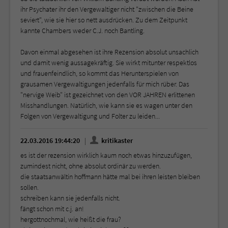
ihr Psychater ihr den Vergewaltiger nicht "zwischen die Beine
seviert", wie sie hier so nett ausdrücken. Zu dem Zeitpunkt
kannte Chambers weder C.J. noch Bantling.
Davon einmal abgesehen ist ihre Rezension absolut unsachlich
und damit wenig aussagekräftig. Sie wirkt mitunter respektlos
und frauenfeindlich, so kommt das Herunterspielen von
grausamen Vergewaltigungen jedenfalls für mich rüber. Das
"nervige Weib" ist gezeichnet von den VOR JAHREN erlittenen
Misshandlungen. Natürlich, wie kann sie es wagen unter den
Folgen von Vergewaltigung und Folter zu leiden...
22.03.2016 19:44:20
kritikaster
es ist der rezension wirklich kaum noch etwas hinzuzufügen,
zumindest nicht, ohne absolut ordinär zu werden.
die staatsanwältin hoffmann hätte mal bei ihren leisten bleiben
sollen.
schreiben kann sie jedenfalls nicht.
fängt schon mit c.j. an!
hergottnochmal, wie heißt die frau?