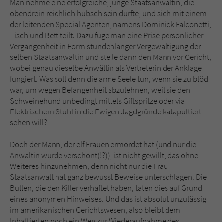
Man nehme eine erfolgreiche, junge Staatsanwältin, die
Sicherheitscode des Kontaktformulars zu
obendrein reichlich hübsch sein dürfte, und sich mit einem
überprüfen.
der leitenden Special Agenten, namens Dominick Falconetti,
Tisch und Bett teilt. Dazu füge man eine Prise persönlicher
Vergangenheit in Form stundenlanger Vergewaltigung der
selben Staatsanwältin und stelle dann den Mann vor Gericht,
wobei genau dieselbe Anwältin als Vertreterin der Anklage
fungiert. Was soll denn die arme Seele tun, wenn sie zu blöd
war, um wegen Befangenheit abzulehnen, weil sie den
Schweinehund unbedingt mittels Giftspritze oder via
Elektrischem Stuhl in die Ewigen Jagdgründe katapultiert
sehen will?
Doch der Mann, der elf Frauen ermordet hat (und nur die
Anwältin wurde verschont(!?)), ist nicht gewillt, das ohne
Weiteres hinzunehmen, denn nicht nur die Frau
Staatsanwalt hat ganz bewusst Beweise unterschlagen. Die
Bullen, die den Killer verhaftet haben, taten dies auf Grund
eines anonymen Hinweises. Und das ist absolut unzulässig
im amerikanischen Gerichtswesen, also bleibt dem
Inhaftierten noch ein Weg zur Wiederaufnahme des