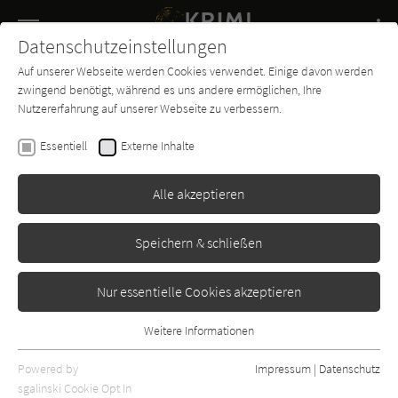
Navigation
Datenschutzeinstellungen
Couch
wechse
Auf unserer Webseite werden Cookies verwendet. Einige davon werden
Buch-
Forum
Charts
News
SUCHE
zwingend benötigt, während es uns andere ermöglichen, Ihre
Entdecker
Nutzererfahrung auf unserer Webseite zu verbessern.
Jilliane Hoffman
Essentiell
Externe Inhalte
Morpheus
Alle akzeptieren
Argon
Erschienen: Januar 2005
Bibliogr. Angaben
182
Speichern & schließen
Nur essentielle Cookies akzeptieren
Weitere Informationen
Essentiell
Essentielle Cookies werden für grundlegende Funktionen der
Powered by
Impressum
|
Datenschutz
Webseite benötigt. Dadurch ist gewährleistet, dass die Webseite
sgalinski Cookie Opt In