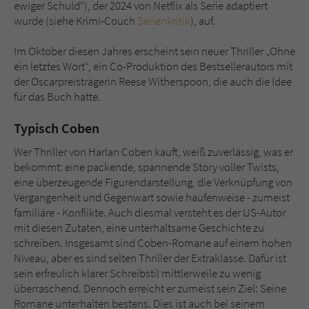
ewiger Schuld“), der 2024 von Netflix als Serie adaptiert
wurde (siehe Krimi-Couch
Serienkritik
), auf.
Im Oktober diesen Jahres erscheint sein neuer Thriller „Ohne
ein letztes Wort“, ein Co-Produktion des Bestsellerautors mit
der Oscarpreisträgerin Reese Witherspoon, die auch die Idee
für das Buch hatte.
Typisch Coben
Wer Thriller von Harlan Coben kauft, weiß zuverlässig, was er
bekommt: eine packende, spannende Story voller Twists,
eine überzeugende Figurendarstellung, die Verknüpfung von
Vergangenheit und Gegenwart sowie haufenweise - zumeist
familiäre - Konflikte. Auch diesmal versteht es der US-Autor
mit diesen Zutaten, eine unterhaltsame Geschichte zu
schreiben. Insgesamt sind Coben-Romane auf einem hohen
Niveau, aber es sind selten Thriller der Extraklasse. Dafür ist
sein erfreulich klarer Schreibstil mittlerweile zu wenig
überraschend. Dennoch erreicht er zumeist sein Ziel: Seine
Romane unterhalten bestens. Dies ist auch bei seinem