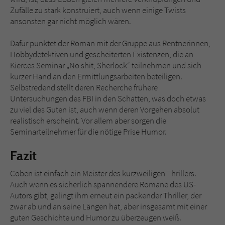
Zufälle zu stark konstruiert, auch wenn einige Twists
ansonsten gar nicht möglich wären.
Dafür punktet der Roman mit der Gruppe aus Rentnerinnen,
Hobbydetektiven und gescheiterten Existenzen, die an
Kierces Seminar „No shit, Sherlock“ teilnehmen und sich
kurzer Hand an den Ermittlungsarbeiten beteiligen.
Selbstredend stellt deren Recherche frühere
Untersuchungen des FBI in den Schatten, was doch etwas
zu viel des Guten ist, auch wenn deren Vorgehen absolut
realistisch erscheint. Vor allem aber sorgen die
Seminarteilnehmer für die nötige Prise Humor.
Fazit
Coben ist einfach ein Meister des kurzweiligen Thrillers.
Auch wenn es sicherlich spannendere Romane des US-
Autors gibt, gelingt ihm erneut ein packender Thriller, der
zwar ab und an seine Längen hat, aber insgesamt mit einer
guten Geschichte und Humor zu überzeugen weiß.