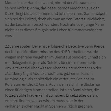
Sicherheitscode des Kontaktformulars zu
Messer in der Hand aufwacht, nimmt der Albtraum erst
überprüfen.
seinen Anfang: Anna, das bezaubernde Mädchen aus der
Disco, liegt blutverschmiert und tot neben ihm. Sami meldet
sich bei der Polizei, doch als man an den Tatort zurückkehrt,
ist der Leichnam verschwunden. Noch ahnt der junge Mann
nicht, dass dieses Ereignis sein Leben für immer verändern
wird.
22 Jahre später: Der einst erfolgreiche Detective Sami Kierce,
der bei der Mordkommission des NYPD arbeitete, wurde
wegen mehrerer Vergehen im Dienst suspendiert. Er hält sich
mit Gelegenheitsjobs als Detektiv für eine renommierte
Anwaltskanzlei über Wasser. Abends unterrichtet er an der
„Academy Night Adult School“ und gibt einen Kurs in
Kriminologie, als er plötzlich ein vertrautes Gesicht im
Kursraum entdeckt: Anna. Auch wenn sich ihre Blicke nur
einen flüchtigen Moment treffen, ist sich Sami sicher, die
totgeglaubte Frau erkannt zu haben. Er setzt alles daran,
Anna zu finden, weil er wissen muss, was in der
verhängnisvollen Nacht in Spanien wirklich geschah.