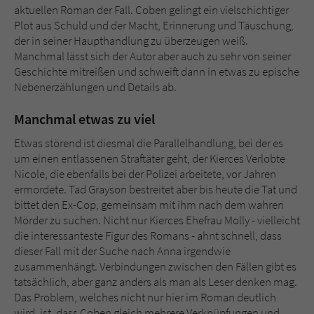
aktuellen Roman der Fall. Coben gelingt ein vielschichtiger
Plot aus Schuld und der Macht, Erinnerung und Täuschung,
der in seiner Haupthandlung zu überzeugen weiß.
Manchmal lässt sich der Autor aber auch zu sehr von seiner
Geschichte mitreißen und schweift dann in etwas zu epische
Nebenerzählungen und Details ab.
Manchmal etwas zu viel
Etwas störend ist diesmal die Parallelhandlung, bei der es
um einen entlassenen Straftäter geht, der Kierces Verlobte
Nicole, die ebenfalls bei der Polizei arbeitete, vor Jahren
ermordete. Tad Grayson bestreitet aber bis heute die Tat und
bittet den Ex-Cop, gemeinsam mit ihm nach dem wahren
Mörder zu suchen. Nicht nur Kierces Ehefrau Molly - vielleicht
die interessanteste Figur des Romans - ahnt schnell, dass
dieser Fall mit der Suche nach Anna irgendwie
zusammenhängt. Verbindungen zwischen den Fällen gibt es
tatsächlich, aber ganz anders als man als Leser denken mag.
Das Problem, welches nicht nur hier im Roman deutlich
wird, ist, dass Coben gleich mehrere Verknüpfungen und