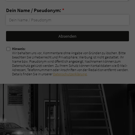
Dein Name / Pseudonym:
*
Nicht
ausfüllen!
Hinweis:
Wir behalten uns vor, Kommentare ohne Angabe von Gründen zu löschen. Bitte
beachten Sie Urheberrecht und Privatsphäre; Werbung ist nicht gestattet. Ihr
Name bzw. Pseudonym wird öffentlich angezeigt; Nachnamen können zum
Datenschutz gekürzt werden. Zu Ihrem Schutz können Kontaktdaten wie E-Mail-
Adressen, Telefonnummern oder Anschriften von der Redaktion entfernt werden.
Details finden Sie in unserer
Datenschutzerklärung
.