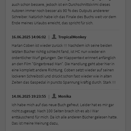
auch schon bessere, jedoch ist ein Durchschnittskrimi dieses
Autoren immer noch besser als 90 % des Outputs andererer
Schreiber. Natürlich habe ich das Finale des Buchs weit vor dem
Ende meines Urlaubs erreicht, das spricht für sich.
16.06.2025 14:06:02
TropicalMonkey
Harlan Coben ist wieder zurück !!! Nachdem ich seine beiden
letzten Bücher richtig schlecht fand, ist HC nun wieder ein
ordentlicher Wurf gelungen. Der Klappentext erinnert anfänglich
an den Film "Gingerbread Man". Die Handlung geht aber hier in
eine komplett andere Richtung. Coben setzt wieder auf seinen
lockeren Schreibstil und drückt schon fast wieder wie in alten
Zeiten das Gaspedal in puncto Spannung kräftig durch. Stark !!!
14.06.2025 19:23:55
Monika
Ich habe mich auf das neue Buch gefreut. Leider hat es mir gar
nicht zugesagt. Nach 100 Seiten brach ich es ab.I War
enttäuschend für mich. Da ich alle anderen Bücher gelesen hatte.
Das ist meine Meinung dazu,