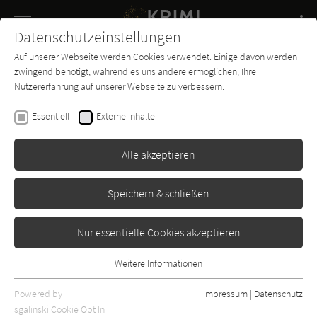
Navigation
Datenschutzeinstellungen
Couch
wechse
Auf unserer Webseite werden Cookies verwendet. Einige davon werden
Buch-
Forum
Charts
News
SUCHE
zwingend benötigt, während es uns andere ermöglichen, Ihre
Entdecker
Nutzererfahrung auf unserer Webseite zu verbessern.
Harlan Coben
Essentiell
Externe Inhalte
In tiefster Nacht
Alle akzeptieren
Goldmann
Erschienen: Juni 2025
4
Speichern & schließen
Nur essentielle Cookies akzeptieren
Weitere Informationen
Essentiell
Essentielle Cookies werden für grundlegende Funktionen der
Powered by
Impressum
|
Datenschutz
Webseite benötigt. Dadurch ist gewährleistet, dass die Webseite
sgalinski Cookie Opt In