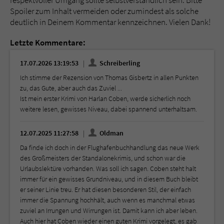
respektvoller Umgang sollte selbstverständlich sein. Bitte
Spoiler zum Inhalt vermeiden oder zumindest als solche
deutlich in Deinem Kommentar kennzeichnen. Vielen Dank!
Letzte Kommentare:
17.07.2026 13:19:53
Schreiberling
Ich stimme der Rezension von Thomas Gisbertz in allen Punkten
zu, das Gute, aber auch das Zuviel ...
Ist mein erster Krimi von Harlan Coben, werde sicherlich noch
weitere lesen, gewisses Niveau, dabei spannend unterhaltsam.
12.07.2025 11:27:58
Oldman
Da finde ich doch in der Flughafenbuchhandlung das neue Werk
des Großmeisters der Standalonekrimis, und schon war die
Urlaubslektüre vorhanden. Was soll ich sagen. Coben steht halt
immer für ein gewisses Grundniveau, und in diesem Buch bleibt
er seiner Linie treu. Er hat diesen besonderen Stil, der einfach
immer die Spannung hochhält, auch wenn es manchmal etwas
zuviel an Irrungen und Wirrungen ist. Damit kann ich aber leben.
Auch hier hat Coben wieder einen guten Krimi vorgelegt, es gab