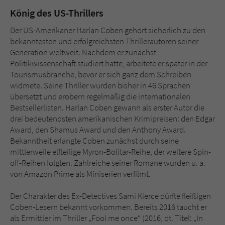
König des US-Thrillers
Der US-Amerikaner Harlan Coben gehört sicherlich zu den
bekanntesten und erfolgreichsten Thrillerautoren seiner
Generation weltweit. Nachdem er zunächst
Politikwissenschaft studiert hatte, arbeitete er später in der
Tourismusbranche, bevor er sich ganz dem Schreiben
widmete. Seine Thriller wurden bisher in 46 Sprachen
übersetzt und erobern regelmäßig die internationalen
Bestsellerlisten. Harlan Coben gewann als erster Autor die
drei bedeutendsten amerikanischen Krimipreisen: den Edgar
Award, den Shamus Award und den Anthony Award.
Bekanntheit erlangte Coben zunächst durch seine
mittlerweile elfteilige Myron-Bolitar-Reihe, der weitere Spin-
off-Reihen folgten. Zahlreiche seiner Romane wurden u. a.
von Amazon Prime als Miniserien verfilmt.
Der Charakter des Ex-Detectives Sami Kierce dürfte fleißigen
Coben-Lesern bekannt vorkommen. Bereits 2016 taucht er
als Ermittler im Thriller „Fool me once“ (2016, dt. Titel: „In