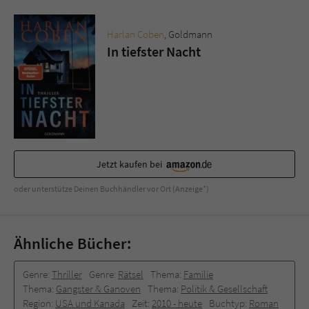
Harlan Coben
, Goldmann
In tiefster Nacht
Jetzt kaufen bei
oder unterstütze Deinen Buchhändler vor Ort (Anzeige*)
Ähnliche Bücher:
Genre:
Thriller
Genre:
Rätsel
Thema:
Familie
Thema:
Gangster & Ganoven
Thema:
Politik & Gesellschaft
Region:
USA und Kanada
Zeit:
2010 -­ heute
Buchtyp:
Roman