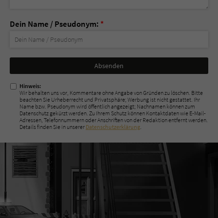
Dein Name / Pseudonym:
*
Nicht
ausfüllen!
Hinweis:
Wir behalten uns vor, Kommentare ohne Angabe von Gründen zu löschen. Bitte
beachten Sie Urheberrecht und Privatsphäre; Werbung ist nicht gestattet. Ihr
Name bzw. Pseudonym wird öffentlich angezeigt; Nachnamen können zum
Datenschutz gekürzt werden. Zu Ihrem Schutz können Kontaktdaten wie E-Mail-
Adressen, Telefonnummern oder Anschriften von der Redaktion entfernt werden.
Details finden Sie in unserer
Datenschutzerklärung
.