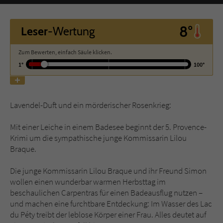
Name
tx_pwcomments_ahash
8°
Leser
-Wertung
Anbieter
Literatur-Couch Medien GmbH & Co. KG
Zum Bewerten, einfach Säule klicken.
1°
100°
Laufzeit
1 Jahr
Zweck
Cookie für Kommentare einzelner Buchtitel
Lavendel-Duft und ein mörderischer Rosenkrieg:
Name
fe_typo_user
Mit einer Leiche in einem Badesee beginnt der 5. Provence-
Krimi um die sympathische junge Kommissarin Lilou
Anbieter
Literatur-Couch Medien GmbH & Co. KG
Braque.
Die junge Kommissarin Lilou Braque und ihr Freund Simon
Laufzeit
Session
wollen einen wunderbar warmen Herbsttag im
beschaulichen Carpentras für einen Badeausflug nutzen –
Dieses Cookie gewährleistet die
und machen eine furchtbare Entdeckung: Im Wasser des Lac
Kommunikation der Webseite mit dem
du Péty treibt der leblose Körper einer Frau. Alles deutet auf
Zweck
Benutzer. Es wird benötigt um z. B. den