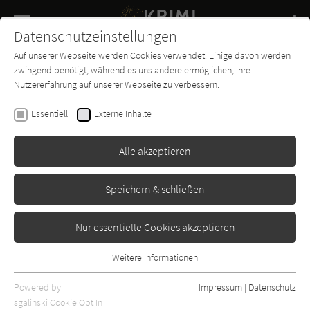
Navigation
Datenschutzeinstellungen
Couch
wechse
Auf unserer Webseite werden Cookies verwendet. Einige davon werden
Buch-
Forum
Charts
News
SUCHE
zwingend benötigt, während es uns andere ermöglichen, Ihre
Entdecker
Nutzererfahrung auf unserer Webseite zu verbessern.
Carine Bernard
Essentiell
Externe Inhalte
Lavendel-Zorn (Die Lavendel-
Morde 5)
Alle akzeptieren
Knaur
Erschienen: April 2023
1
Speichern & schließen
Nur essentielle Cookies akzeptieren
Weitere Informationen
Essentiell
Essentielle Cookies werden für grundlegende Funktionen der
Powered by
Impressum
|
Datenschutz
Webseite benötigt. Dadurch ist gewährleistet, dass die Webseite
sgalinski Cookie Opt In