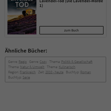
Lavendel-Tod (Die Lavendel-Morde
1)
zum Buch
Ähnliche Bücher:
Genre:
Regio
Genre:
Cozy
Thema:
Politik & Gesellschaft
Thema:
Natur & Umwelt
Thema:
Kulinarisch
Region:
Frankreich
Zeit:
2010 -­ heute
Buchtyp:
Roman
Buchtyp:
Serie