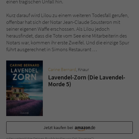
einen tragischen Unfall hin.
Sicherheitscode des Kontaktformulars zu
überprüfen.
Kurz darauf wird Lilou zu einem weiteren Todesfall gerufen,
offenbar hat sich der Notar Jean-Claude Sousteron mit
seiner eigenen Waffe erschossen. Als Lilou jedoch
herausfindet, dass die Tote vom See eine Mitarbeiterin des
Notars war, kommen ihr erste Zweifel. Und die einzige Spur
führt ausgerechnet in Simons Restaurant …
Carine Bernard
, Knaur
Lavendel-Zorn (Die Lavendel-
Morde 5)
Jetzt kaufen bei
oder unterstütze Deinen Buchhändler vor Ort (Anzeige*)