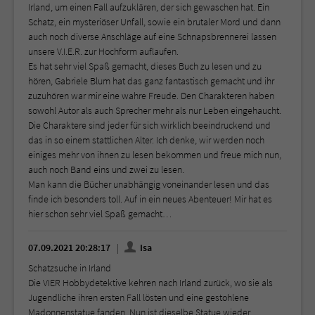
Irland, um einen Fall aufzuklären, der sich gewaschen hat. Ein
Schatz, ein mysteriöser Unfall, sowie ein brutaler Mord und dann
auch noch diverse Anschläge auf eine Schnapsbrennerei lassen
unsere V.I.E.R. zur Hochform auflaufen.
Es hat sehr viel Spaß gemacht, dieses Buch zu lesen und zu
hören, Gabriele Blum hat das ganz fantastisch gemacht und ihr
zuzuhören war mir eine wahre Freude. Den Charakteren haben
sowohl Autor als auch Sprecher mehr als nur Leben eingehaucht.
Die Charaktere sind jeder für sich wirklich beeindruckend und
das in so einem stattlichen Alter. Ich denke, wir werden noch
einiges mehr von ihnen zu lesen bekommen und freue mich nun,
auch noch Band eins und zwei zu lesen.
Man kann die Bücher unabhängig voneinander lesen und das
finde ich besonders toll. Auf in ein neues Abenteuer! Mir hat es
hier schon sehr viel Spaß gemacht…
07.09.2021 20:28:17
Isa
Schatzsuche in Irland
Die VIER Hobbydetektive kehren nach Irland zurück, wo sie als
Jugendliche ihren ersten Fall lösten und eine gestohlene
Madonnenstatue fanden. Nun ist dieselbe Statue wieder