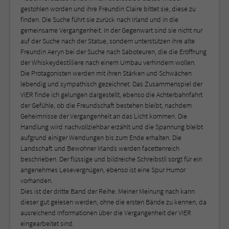
gestohlen worden und ihre Freundin Claire bittet sie, diese zu
finden. Die Suche führt sie zurück nach Irland und in die
gemeinsame Vergangenheit. In der Gegenwart sind sie nicht nur
auf der Suche nach der Statue, sondern unterstützen ihre alte
Freundin Aeryn bei der Suche nach Saboteuren, die die Eröffnung
der Whiskeydestilliere nach einem Umbau verhindern wollen.
Die Protagonisten werden mit ihren Stärken und Schwächen
lebendig und sympathisch gezeichnet. Das Zusammenspiel der
VIER finde ich gelungen dargestellt, ebenso die Achterbahnfahrt
der Gefühle, ob die Freundschaft bestehen bleibt, nachdem
Geheimnisse der Vergangenheit an das Licht kommen. Die
Handlung wird nachvollziehbar erzählt und die Spannung bleibt
aufgrund einiger Wendungen bis zum Ende erhalten. Die
Landschaft und Bewohner Irlands werden facettenreich
beschrieben. Der flüssige und bildreiche Schreibstil sorgt für ein
angenehmes Lesevergnügen, ebenso ist eine Spur Humor
vorhanden.
Dies ist der dritte Band der Reihe. Meiner Meinung nach kann
dieser gut gelesen werden, ohne die ersten Bände zu kennen, da
ausreichend Informationen über die Vergangenheit der VIER
eingearbeitet sind.