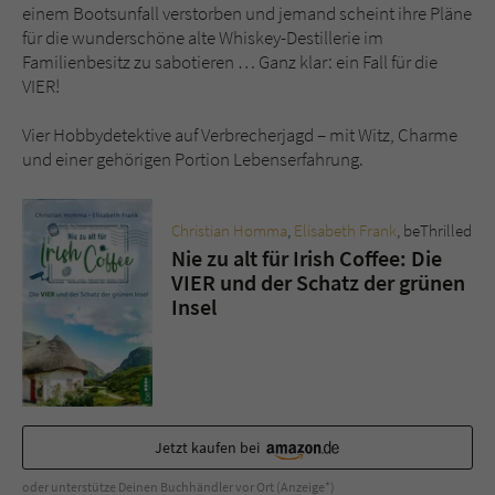
Sicherheitscode des Kontaktformulars zu
einem Bootsunfall verstorben und jemand scheint ihre Pläne
überprüfen.
für die wunderschöne alte Whiskey-Destillerie im
Familienbesitz zu sabotieren … Ganz klar: ein Fall für die
VIER!
Vier Hobbydetektive auf Verbrecherjagd – mit Witz, Charme
und einer gehörigen Portion Lebenserfahrung.
Christian Homma
,
Elisabeth Frank
, beThrilled
Nie zu alt für Irish Coffee: Die
VIER und der Schatz der grünen
Insel
Jetzt kaufen bei
oder unterstütze Deinen Buchhändler vor Ort (Anzeige*)