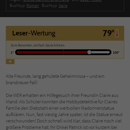
Buchtyp:
Roman
Buchtyp:
Serie
Name
tx_pwcomments_ahash
Anbieter
Literatur-Couch Medien GmbH & Co. KG
79°
Leser
-Wertung
Laufzeit
1 Jahr
Zum Bewerten, einfach Säule klicken.
1°
100°
Zweck
Cookie für Kommentare einzelner Buchtitel
Name
fe_typo_user
Alte Freunde, lang gehütete Geheimnisse – und ein
brandneuer Fall!
Anbieter
Literatur-Couch Medien GmbH & Co. KG
Die VIER erhalten ein Hilfegesuch ihrer Freundin Claire aus
Laufzeit
Session
Irland: Als Schüler konnten die Hobbydetektive für Claires
Familie den Diebstahl einer wertvollen Madonnenstatue
Dieses Cookie gewährleistet die
aufklären. Nun, fast vierzig Jahre später, ist die Statue erneut
Kommunikation der Webseite mit dem
verschwunden! Doch schnell wird klar, dass Claire noch viel
Zweck
Benutzer. Es wird benötigt um z. B. den
größere Probleme hat: Ihr Onkel Patrick ist vor kurzem bei