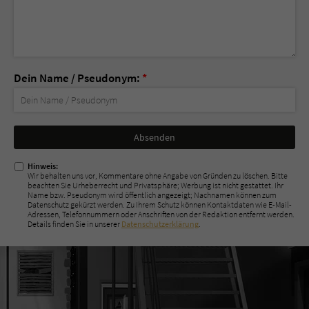
Dein Name / Pseudonym:
*
Nicht
ausfüllen!
Hinweis:
Wir behalten uns vor, Kommentare ohne Angabe von Gründen zu löschen. Bitte
beachten Sie Urheberrecht und Privatsphäre; Werbung ist nicht gestattet. Ihr
Name bzw. Pseudonym wird öffentlich angezeigt; Nachnamen können zum
Datenschutz gekürzt werden. Zu Ihrem Schutz können Kontaktdaten wie E-Mail-
Adressen, Telefonnummern oder Anschriften von der Redaktion entfernt werden.
Details finden Sie in unserer
Datenschutzerklärung
.