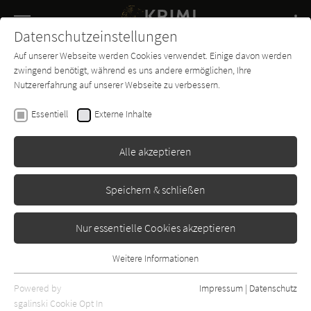
Navigation
Datenschutzeinstellungen
Couch
wechse
Auf unserer Webseite werden Cookies verwendet. Einige davon werden
Buch-
Forum
Charts
News
SUCHE
zwingend benötigt, während es uns andere ermöglichen, Ihre
Entdecker
Nutzererfahrung auf unserer Webseite zu verbessern.
Beate Baum
Essentiell
Externe Inhalte
Ruchlos
Alle akzeptieren
Gmeiner
Erschienen: Januar 2009
Bibliogr. Angaben
0
Speichern & schließen
Nur essentielle Cookies akzeptieren
Weitere Informationen
Essentiell
Essentielle Cookies werden für grundlegende Funktionen der
Powered by
Impressum
|
Datenschutz
Webseite benötigt. Dadurch ist gewährleistet, dass die Webseite
sgalinski Cookie Opt In