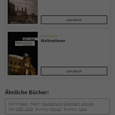
zum Buch
Beate Baum
Weltverloren
zum Buch
Ähnliche Bücher:
Genre:
Regio
Region:
Deutschland, Österreich, Schweiz
Zeit:
1990 -­ 2009
Buchtyp:
Roman
Buchtyp:
Serie