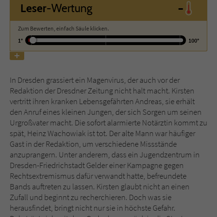
-
Leser
-Wertung
Name
tx_pwcomments_ahash
Zum Bewerten, einfach Säule klicken.
1°
100°
Anbieter
Literatur-Couch Medien GmbH & Co. KG
Laufzeit
1 Jahr
In Dresden grassiert ein Magenvirus, der auch vor der
Zweck
Cookie für Kommentare einzelner Buchtitel
Redaktion der Dresdner Zeitung nicht halt macht. Kirsten
vertritt ihren kranken Lebensgefährten Andreas, sie erhält
den Anruf eines kleinen Jungen, der sich Sorgen um seinen
Urgroßvater macht. Die sofort alarmierte Notärztin kommt zu
Name
fe_typo_user
spät, Heinz Wachowiak ist tot. Der alte Mann war häufiger
Gast in der Redaktion, um verschiedene Missstände
Anbieter
Literatur-Couch Medien GmbH & Co. KG
anzuprangern. Unter anderem, dass ein Jugendzentrum in
Dresden-Friedrichstadt Gelder einer Kampagne gegen
Laufzeit
Session
Rechtsextremismus dafür verwandt hatte, befreundete
Bands auftreten zu lassen. Kirsten glaubt nicht an einen
Dieses Cookie gewährleistet die
Zufall und beginnt zu recherchieren. Doch was sie
Kommunikation der Webseite mit dem
herausfindet, bringt nicht nur sie in höchste Gefahr.
Zweck
Benutzer. Es wird benötigt um z. B. den