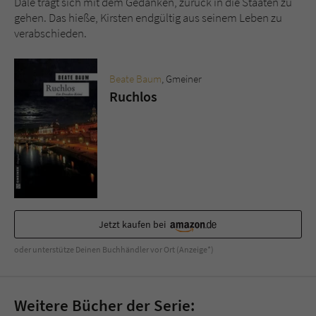
Dale trägt sich mit dem Gedanken, zurück in die Staaten zu
Sicherheitscode des Kontaktformulars zu
gehen. Das hieße, Kirsten endgültig aus seinem Leben zu
überprüfen.
verabschieden.
Beate Baum
, Gmeiner
Ruchlos
Jetzt kaufen bei
oder unterstütze Deinen Buchhändler vor Ort (Anzeige*)
Weitere Bücher der Serie: