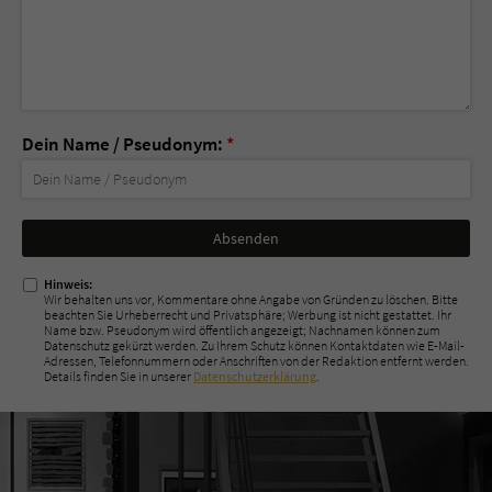
Dein Name / Pseudonym:
*
Nicht
ausfüllen!
Hinweis:
Wir behalten uns vor, Kommentare ohne Angabe von Gründen zu löschen. Bitte
beachten Sie Urheberrecht und Privatsphäre; Werbung ist nicht gestattet. Ihr
Name bzw. Pseudonym wird öffentlich angezeigt; Nachnamen können zum
Datenschutz gekürzt werden. Zu Ihrem Schutz können Kontaktdaten wie E-Mail-
Adressen, Telefonnummern oder Anschriften von der Redaktion entfernt werden.
Details finden Sie in unserer
Datenschutzerklärung
.