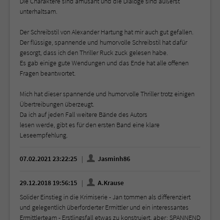
Die Charaktere sind amüsant und die Dialoge sind äußerst
unterhaltsam.
Der Schreibstil von Alexander Hartung hat mir auch gut gefallen.
Der flüssige, spannende und humorvolle Schreibstil hat dafür
gesorgt, dass ich den Thriller Ruck zuck gelesen habe.
Es gab einige gute Wendungen und das Ende hat alle offenen
Fragen beantwortet.
Mich hat dieser spannende und humorvolle Thriller trotz einigen
Übertreibungen überzeugt.
Da ich auf jeden Fall weitere Bände des Autors
lesen werde, gibt es für den ersten Band eine klare
Leseempfehlung.
07.02.2021 23:22:25
Jasminh86
29.12.2018 19:56:15
A.Krause
Solider Einstieg in die Krimiserie - Jan tommen als differenziert
und gelegentlich überforderter Ermittler und ein interessantes
Ermittlerteam - Erstlingsfall etwas zu konstruiert, aber: SPANNEND