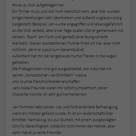
etwas zu dick aufgetragen hat.
Ein Thriller muss und soll nicht realistisch sein, aber hier wurden
einige Handlungen sehr übertrieben und äußerst unglaubwürdig
dargestellt (Beispiel: Jan wurde angegriffen und lebensgefährlich
an der Milz verletzt, aber zwei Tage später sitzt er gemeinsam mit
seinem „Team“ am Tisch und genießt eine feurig-scharfe
Mahlzeit). Diesen realitätsfernen Punkte finde ich hier aber nicht
schlimm, denn er passt zum Gesamtpaket.
Außerdem hat mir der eingebaute Humor Tränen in die Augen
getrieben.
Die Protagonisten sind gut ausgearbeitet, der Autor hat mit
seinen „fantastischen vier Ermittlern“ krasse
und skurrile Persönlichkeiten erschaffen.
Jans coole Freunde waren mir sofort sympathisch, jeden
Charakter konnte ich sehr gut kennenlernen.
Jan Tommen liebt seinen Job und fühlt eine tiefe Befriedigung,
wenn ein Mörder gefasst wurde. Er ist ein leidenschaftlicher
Ermittler, hartnäckig, bis zur Sturheit, mit einem ausgeprägten
Sinn für Gerechtigkeit. Vielleicht nicht immer der Hellste, aber
dafür hat er ja seine Freunde.