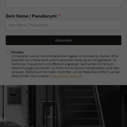
Dein Name / Pseudonym:
*
Nicht
ausfüllen!
Hinweis:
Wir behalten uns vor, Kommentare ohne Angabe von Gründen zu löschen. Bitte
beachten Sie Urheberrecht und Privatsphäre; Werbung ist nicht gestattet. Ihr
Name bzw. Pseudonym wird öffentlich angezeigt; Nachnamen können zum
Datenschutz gekürzt werden. Zu Ihrem Schutz können Kontaktdaten wie E-Mail-
Adressen, Telefonnummern oder Anschriften von der Redaktion entfernt werden.
Details finden Sie in unserer
Datenschutzerklärung
.