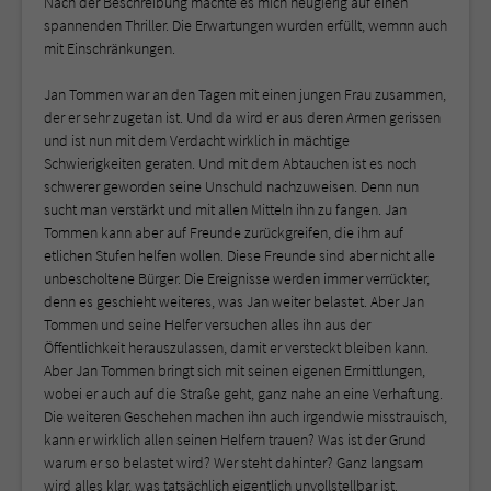
Nach der Beschreibung machte es mich neugierig auf einen
spannenden Thriller. Die Erwartungen wurden erfüllt, wemnn auch
mit Einschränkungen.
Jan Tommen war an den Tagen mit einen jungen Frau zusammen,
der er sehr zugetan ist. Und da wird er aus deren Armen gerissen
und ist nun mit dem Verdacht wirklich in mächtige
Schwierigkeiten geraten. Und mit dem Abtauchen ist es noch
schwerer geworden seine Unschuld nachzuweisen. Denn nun
sucht man verstärkt und mit allen Mitteln ihn zu fangen. Jan
Tommen kann aber auf Freunde zurückgreifen, die ihm auf
etlichen Stufen helfen wollen. Diese Freunde sind aber nicht alle
unbescholtene Bürger. Die Ereignisse werden immer verrückter,
denn es geschieht weiteres, was Jan weiter belastet. Aber Jan
Tommen und seine Helfer versuchen alles ihn aus der
Öffentlichkeit herauszulassen, damit er versteckt bleiben kann.
Aber Jan Tommen bringt sich mit seinen eigenen Ermittlungen,
wobei er auch auf die Straße geht, ganz nahe an eine Verhaftung.
Die weiteren Geschehen machen ihn auch irgendwie misstrauisch,
kann er wirklich allen seinen Helfern trauen? Was ist der Grund
warum er so belastet wird? Wer steht dahinter? Ganz langsam
wird alles klar, was tatsächlich eigentlich unvollstellbar ist.