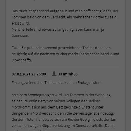
Das Buch ist spannend aufgebaut und man hofft richtig, dass Jan
Tommen bald von dem Verdacht, ein mehrfacher Mörder zu sein,
erlöst wird.
Manche Teile sind etwas zu langatmig, aber kann man ja
überlesen.
Fazit: Ein gut und spannend geschriebener Thriller, der einen
neugierig auf die nächsten Bücher macht (habe schon Band 2 und
3 beschafft).
07.02.2021 23:25:00
Jasminh86
Ein ungewöhnlicher Thriller mit skurrilen Protagonisten!
An einem Sonntagmorgen wird Jan Tommen in der Wohnung
seiner Freundin Betty von seinen Kollegen der Berliner
Mordkommission aus dem Bett geklingelt. Er steht unter
dringendem Mordverdacht, denn die Beweislage ist eindeutig.
Bei dem Toten handelt es sich um Richter Georg Holoch, der Jan
vor Jahren wegen Körperverletzung im Dienst verurteilte. Damit