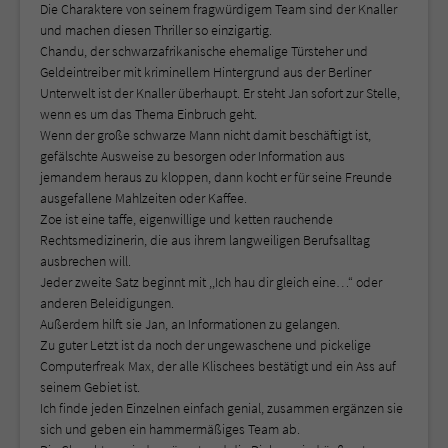
Die Charaktere von seinem fragwürdigem Team sind der Knaller
und machen diesen Thriller so einzigartig.
Chandu, der schwarzafrikanische ehemalige Türsteher und
Geldeintreiber mit kriminellem Hintergrund aus der Berliner
Unterwelt ist der Knaller überhaupt. Er steht Jan sofort zur Stelle,
wenn es um das Thema Einbruch geht.
Wenn der große schwarze Mann nicht damit beschäftigt ist,
gefälschte Ausweise zu besorgen oder Information aus
jemandem heraus zu kloppen, dann kocht er für seine Freunde
ausgefallene Mahlzeiten oder Kaffee.
Zoe ist eine taffe, eigenwillige und ketten rauchende
Rechtsmedizinerin, die aus ihrem langweiligen Berufsalltag
ausbrechen will.
Jeder zweite Satz beginnt mit ,,Ich hau dir gleich eine…“ oder
anderen Beleidigungen.
Außerdem hilft sie Jan, an Informationen zu gelangen.
Zu guter Letzt ist da noch der ungewaschene und pickelige
Computerfreak Max, der alle Klischees bestätigt und ein Ass auf
seinem Gebiet ist.
Ich finde jeden Einzelnen einfach genial, zusammen ergänzen sie
sich und geben ein hammermäßiges Team ab.