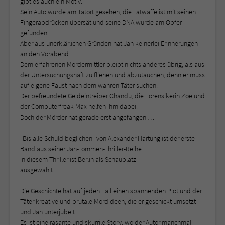
gibt es auch ein Motiv.
Sein Auto wurde am Tatort gesehen, die Tatwaffe ist mit seinen
Fingerabdrücken übersät und seine DNA wurde am Opfer
gefunden.
Aber aus unerklärlichen Gründen hat Jan keinerlei Erinnerungen
an den Vorabend.
Dem erfahrenen Mordermittler bleibt nichts anderes übrig, als aus
der Untersuchungshaft zu fliehen und abzutauchen, denn er muss
auf eigene Faust nach dem wahren Täter suchen.
Der befreundete Geldeintreiber Chandu, die Forensikerin Zoe und
der Computerfreak Max helfen ihm dabei.
Doch der Mörder hat gerade erst angefangen …
"Bis alle Schuld beglichen" von Alexander Hartung ist der erste
Band aus seiner Jan-Tommen-Thriller-Reihe.
In diesem Thriller ist Berlin als Schauplatz
ausgewählt.
Die Geschichte hat auf jeden Fall einen spannenden Plot und der
Täter kreative und brutale Mordideen, die er geschickt umsetzt
und Jan unterjubelt.
Es ist eine rasante und skurrile Story, wo der Autor manchmal