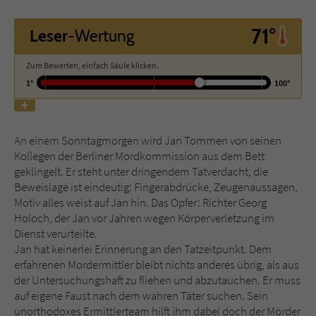
71°
Leser
-Wertung
Name
tx_pwcomments_ahash
Anbieter
Literatur-Couch Medien GmbH & Co. KG
Zum Bewerten, einfach Säule klicken.
1°
100°
Laufzeit
1 Jahr
Zweck
Cookie für Kommentare einzelner Buchtitel
An einem Sonntagmorgen wird Jan Tommen von seinen
Kollegen der Berliner Mordkommission aus dem Bett
geklingelt. Er steht unter dringendem Tatverdacht, die
Name
fe_typo_user
Beweislage ist eindeutig: Fingerabdrücke, Zeugenaussagen,
Motiv alles weist auf Jan hin. Das Opfer: Richter Georg
Anbieter
Literatur-Couch Medien GmbH & Co. KG
Holoch, der Jan vor Jahren wegen Körperverletzung im
Dienst verurteilte.
Laufzeit
Session
Jan hat keinerlei Erinnerung an den Tatzeitpunkt. Dem
erfahrenen Mordermittler bleibt nichts anderes übrig, als aus
Dieses Cookie gewährleistet die
der Untersuchungshaft zu fliehen und abzutauchen. Er muss
Kommunikation der Webseite mit dem
auf eigene Faust nach dem wahren Täter suchen. Sein
Zweck
Benutzer. Es wird benötigt um z. B. den
unorthodoxes Ermittlerteam hilft ihm dabei doch der Mörder