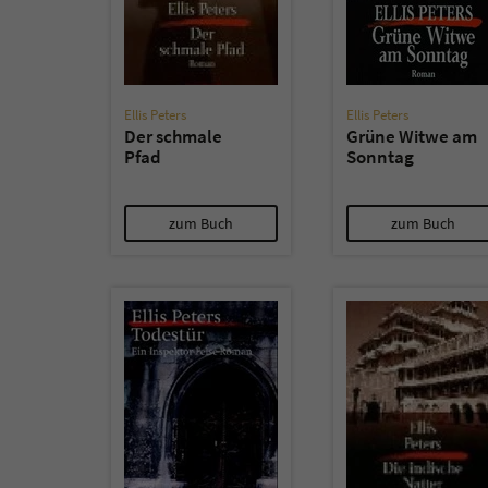
Ellis Peters
Ellis Peters
Der schmale
Grüne Witwe am
Pfad
Sonntag
zum Buch
zum Buch