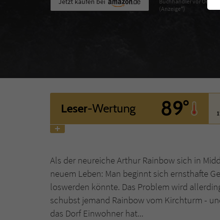
Jetzt kaufen bei
Buchhändler vor Ort
(Anzeige*)
89°
Leser
-Wertung
1
Als der neureiche Arthur Rainbow sich in Mid
neuem Leben: Man beginnt sich ernsthafte G
loswerden könnte. Das Problem wird allerding
schubst jemand Rainbow vom Kirchturm - und I
das Dorf Einwohner hat...