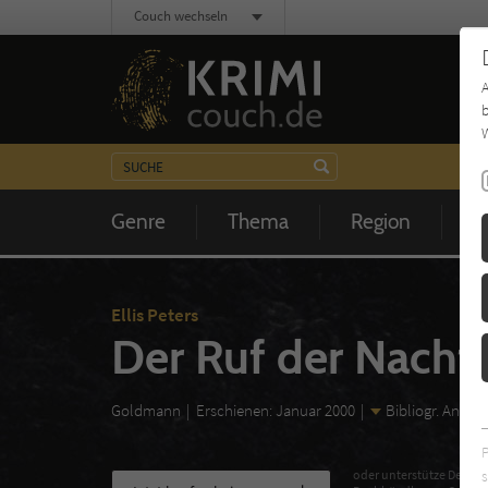
Couch wechseln
b
W
Genre
Thema
Region
Z
Ellis Peters
Der Ruf der Nachti
Goldmann
Erschienen: Januar 2000
Bibliogr. Angab
s
oder unterstütze Deinen