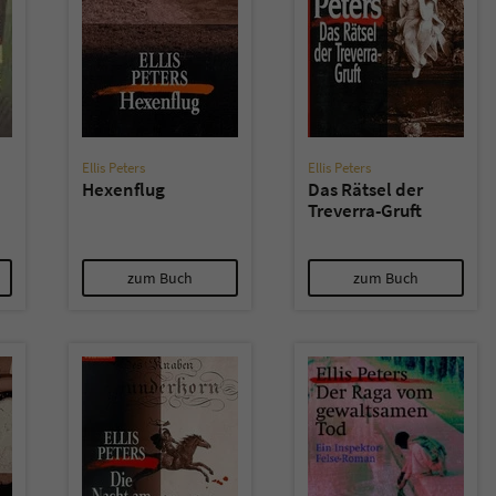
überprüfen.
Ellis Peters
Ellis Peters
Hexenflug
Das Rätsel der
Treverra-Gruft
zum Buch
zum Buch