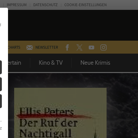
IMPRESSUM
DATENSCHUTZ
COOKIE-EINSTELLUNGEN
d
FACEBOOK
TWITTER
YOUTUBE
INSTAGRAM
CHARTS
NEWSLETTER
Entertain
Kino & TV
Neue Krimis
z