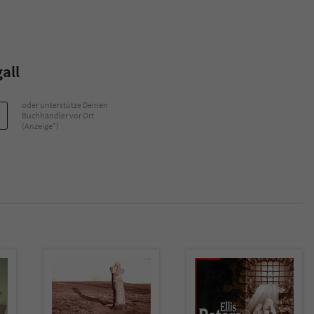
Name
tx_pwcomments_ahash
Anbieter
Literatur-Couch Medien GmbH & Co. KG
all
Laufzeit
1 Jahr
oder unterstütze Deinen
Buchhändler vor Ort
(Anzeige*)
Zweck
Cookie für Kommentare einzelner Buchtitel
Name
fe_typo_user
Anbieter
Literatur-Couch Medien GmbH & Co. KG
Laufzeit
Session
Dieses Cookie gewährleistet die Kommunikation der
Webseite mit dem Benutzer. Es wird benötigt um z. B.
Zweck
den Sicherheitscode des Kontaktformulars zu