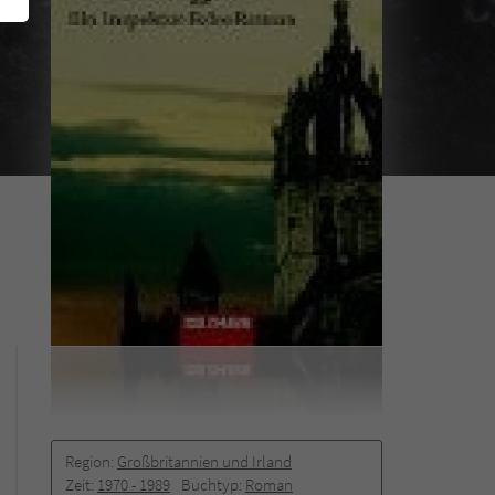
Region:
Großbritannien und Irland
Zeit:
1970 -­ 1989
Buchtyp:
Roman