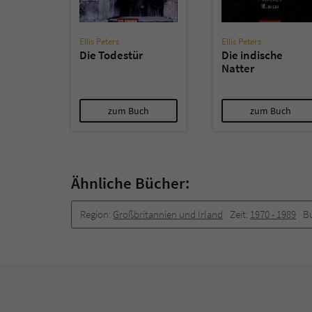
Ellis Peters
Ellis Peters
Die Todestür
Die indische
Natter
zum Buch
zum Buch
Ähnliche Bücher:
Region:
Großbritannien und Irland
Zeit:
1970 -­ 1989
B