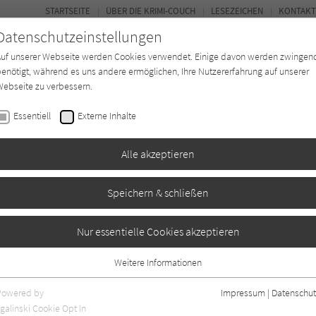
STARTSEITE
ÜBER DIE KRIMI-COUCH
LESEZEICHEN
KONTAKT
Datenschutzeinstellungen
Auf unserer Webseite werden Cookies verwendet. Einige davon werden zwingen
enötigt, während es uns andere ermöglichen, Ihre Nutzererfahrung auf unserer
ebseite zu verbessern.
BUCH-ENTDECKER
FORUM
Essentiell
Externe Inhalte
eit
Buchtyp
Autor*in
Magazin
Alle akzeptieren
Speichern & schließen
gall
Nur essentielle Cookies akzeptieren
Weitere Informationen
en
0
Essentiell
Essentielle Cookies werden für grundlegende Funktionen der Webseite
Powered by
Impressum
|
Datenschut
benötigt. Dadurch ist gewährleistet, dass die Webseite einwandfrei
galinski Cookie Opt In