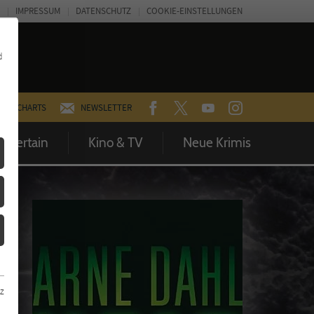
IMPRESSUM
DATENSCHUTZ
COOKIE-EINSTELLUNGEN
d
FACEBOOK
TWITTER
YOUTUBE
INSTAGRAM
CHARTS
NEWSLETTER
Entertain
Kino & TV
Neue Krimis
z