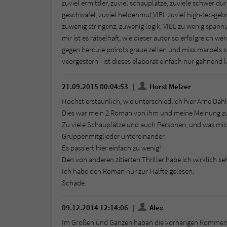
zuviel ermittler, zuviel schauplätze, zuviele schwer d
geschwafel, zuviel heldenmut,VIEL zuviel high-tec-geb
zuwenig stringenz, zuwenig logik, VIEL zu wenig spannu
mir ist es rätselhaft, wie dieser autor so erfolgreich w
gegen hercule poirots graue zellen und miss marpels 
veorgestern - ist dieses elaborat einfach nur gähnend l
21.09.2015 00:04:53
Horst Melzer
Höchst erstaunlich, wie unterschiedlich hier Arne Dahl'
Dies war mein 2.Roman von ihm und meine Meinung zu 
Zu viele Schauplätze und auch Personen, und was mich
Gruppenmitglieder untereinander.
Es passiert hier einfach zu wenig!
Den von anderen zitierten Thriller habe ich wirklich 
Ich habe den Roman nur zur Hälfte gelesen.
Schade.
09.12.2014 12:14:06
Alex
Im Großen und Ganzen haben die vorherigen Komment