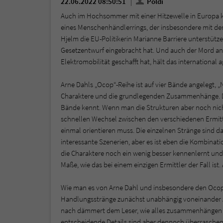
22.06.2022 08:50:51
Poldi
Auch im Hochsommer mit einer Hitzewelle in Europa ka
eines Menschenhändlerrings, der insbesondere mit de
Hjelm die EU-Politikerin Marianne Barriere unterstütz
Gesetzentwurf eingebracht hat. Und auch der Mord an 
Elektromobilität geschafft hat, hält das internationa
Arne Dahls „Ocop“-Reihe ist auf vier Bände angelegt, „N
Charaktere und die grundlegenden Zusammenhänge. De
Bände kennt. Wenn man die Strukturen aber noch nicht 
schnellen Wechsel zwischen den verschiedenen Ermitt
einmal orientieren muss. Die einzelnen Stränge sind 
interessante Szenerien, aber es ist eben die Kombination
die Charaktere noch ein wenig besser kennenlernt und 
Maße, wie das bei einem einzigen Ermittler der Fall ist.
Wie man es von Arne Dahl und insbesondere den Ocop-
Handlungsstränge zunächst unabhängig voneinander zu
nach dämmert dem Leser, wie alles zusammenhängen kö
entscheidende Details sind aber dennoch überraschen