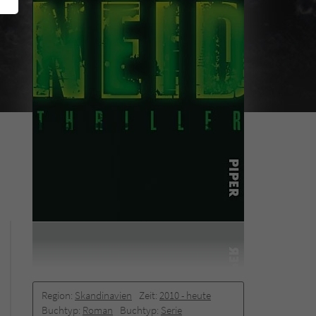
Region:
Skandinavien
Zeit:
2010 -­ heute
Buchtyp:
Roman
Buchtyp:
Serie