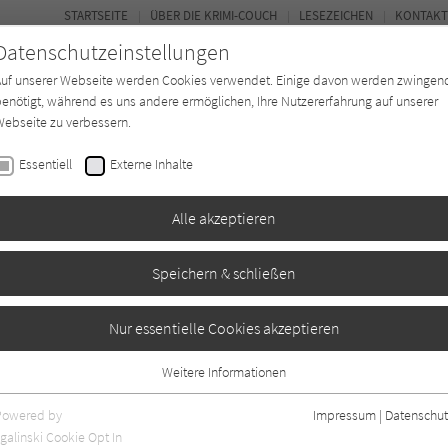
STARTSEITE
ÜBER DIE KRIMI-COUCH
LESEZEICHEN
KONTAKT
Datenschutzeinstellungen
Auf unserer Webseite werden Cookies verwendet. Einige davon werden zwingen
enötigt, während es uns andere ermöglichen, Ihre Nutzererfahrung auf unserer
ebseite zu verbessern.
BUCH-ENTDECKER
FORUM
Essentiell
Externe Inhalte
eit
Buchtyp
Autor*in
Magazin
Alle akzeptieren
Speichern & schließen
Nur essentielle Cookies akzeptieren
Weitere Informationen
r. Angaben
11
Essentiell
Essentielle Cookies werden für grundlegende Funktionen der Webseite
Powered by
Impressum
|
Datenschut
benötigt. Dadurch ist gewährleistet, dass die Webseite einwandfrei
galinski Cookie Opt In