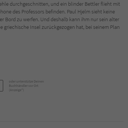
hle durchgeschnitten, und ein blinder Bettler flieht mit
hone des Professors befinden. Paul Hjelm sieht keine
Name
tx_pwcomments_ahash
über Bord zu werfen. Und deshalb kann ihm nur sein alter
ne griechische Insel zurückgezogen hat, bei seinem Plan
Anbieter
Literatur-Couch Medien GmbH & Co. KG
Laufzeit
1 Jahr
Zweck
Cookie für Kommentare einzelner Buchtitel
Name
fe_typo_user
oder unterstütze Deinen
Anbieter
Literatur-Couch Medien GmbH & Co. KG
Buchhändler vor Ort
(Anzeige*)
Laufzeit
Session
Dieses Cookie gewährleistet die Kommunikation der
Webseite mit dem Benutzer. Es wird benötigt um z. B.
Zweck
den Sicherheitscode des Kontaktformulars zu