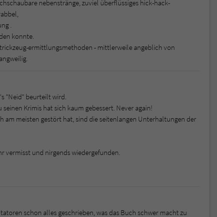
urchschaubare nebenstränge, zuviel überflüssiges hick-hack-
rabbel,
ng .
erden konnte.
strickzeug-ermittlungsmethoden - mittlerweile angeblich von
angweilig.
s "Neid" beurteilt wird.
seinen Krimis hat sich kaum gebessert. Never again!
 am meisten gestört hat, sind die seitenlangen Unterhaltungen der
sehr vermisst und nirgends wiedergefunden.
atoren schon alles geschrieben, was das Buch schwer macht zu