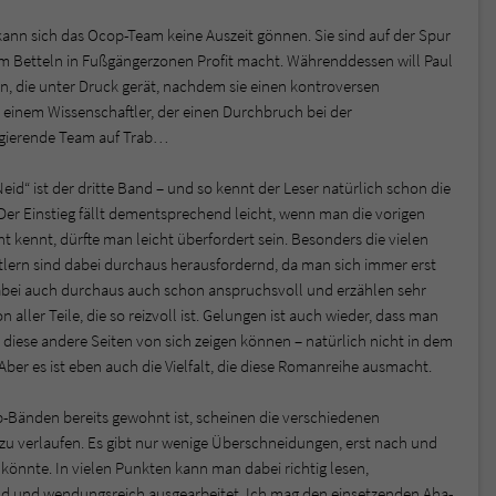
nn sich das Ocop-Team keine Auszeit gönnen. Sie sind auf der Spur
m Betteln in Fußgängerzonen Profit macht. Währenddessen will Paul
en, die unter Druck gerät, nachdem sie einen kontroversen
einem Wissenschaftler, der einen Durchbruch bei der
l agierende Team auf Trab…
eid“ ist der dritte Band – und so kennt der Leser natürlich schon die
r Einstieg fällt dementsprechend leicht, wenn man die vorigen
kennt, dürfte man leicht überfordert sein. Besonders die vielen
lern sind dabei durchaus herausfordernd, da man sich immer erst
dabei auch durchaus auch schon anspruchsvoll und erzählen sehr
 aller Teile, die so reizvoll ist. Gelungen ist auch wieder, dass man
diese andere Seiten von sich zeigen können – natürlich nicht in dem
 Aber es ist eben auch die Vielfalt, die diese Romanreihe ausmacht.
Bänden bereits gewohnt ist, scheinen die verschiedenen
 verlaufen. Es gibt nur wenige Überschneidungen, erst nach und
nnte. In vielen Punkten kann man dabei richtig lesen,
d und wendungsreich ausgearbeitet. Ich mag den einsetzenden Aha-