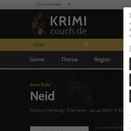
Couch wechseln
b
W
Genre
Thema
Region
Z
Arne Dahl
Neid
Hörbuch Hamburg
Erschienen: Januar 2014
Bibliog
s
oder unterstütze Deinen