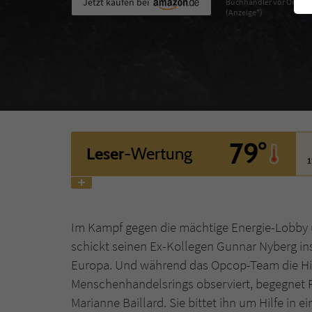
Jetzt kaufen bei
Buchhändler vor Ort
(Anzeige*)
79°
Leser
-Wertung
1
Im Kampf gegen die mächtige Energie-Lobby ü
schickt seinen Ex-Kollegen Gunnar Nyberg ins
Europa. Und während das Opcop-Team die Hin
Menschenhandelsrings observiert, begegnet P
Marianne Baillard. Sie bittet ihn um Hilfe in 