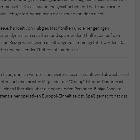
sammensetzt. Das ist spannend geschrieben und hätte aus meiner
wirklich gestört haben mich diese aber dann doch nicht.
Seele, handelt von Habgier, Machtwillen und einer geringen
einen dynamisch erzählten und spannenden Thriller, der auf den
er an Reiz gewinnt, wenn die Stränge zusammengeführt werden. Das
rter und packender Thriller entstanden ist.
sen habe, und ich werde sicher weitere lesen. Erzählt wird abwechselnd
nter auch die meisten Mitglieder der "Opcop"-Gruppe. Dadurch ist
 einen Überblick über die handelnden Personen. Einige Aspekte
xistenz einer operativen Europol-Einheit selbst. Spaß gemacht hat das