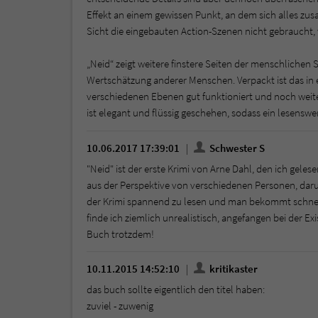
Effekt an einem gewissen Punkt, an dem sich alles zu
Sicht die eingebauten Action-Szenen nicht gebraucht, 
„Neid“ zeigt weitere finstere Seiten der menschlichen 
Wertschätzung anderer Menschen. Verpackt ist das in 
verschiedenen Ebenen gut funktioniert und noch weit
ist elegant und flüssig geschehen, sodass ein lesenswe
10.06.2017 17:39:01
Schwester S
"Neid" ist der erste Krimi von Arne Dahl, den ich gele
aus der Perspektive von verschiedenen Personen, daru
der Krimi spannend zu lesen und man bekommt schnell
finde ich ziemlich unrealistisch, angefangen bei der E
Buch trotzdem!
10.11.2015 14:52:10
kritikaster
das buch sollte eigentlich den titel haben:
zuviel - zuwenig