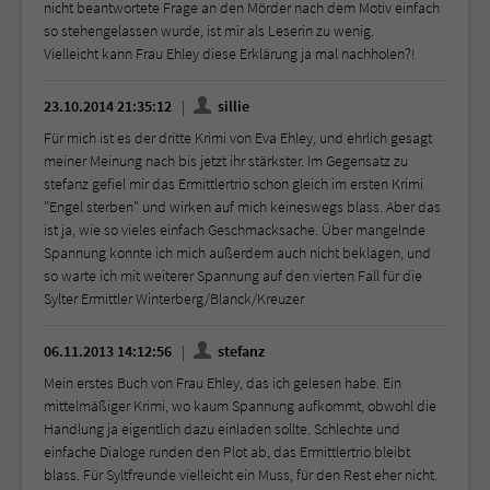
nicht beantwortete Frage an den Mörder nach dem Motiv einfach
so stehengelassen wurde, ist mir als Leserin zu wenig.
Vielleicht kann Frau Ehley diese Erklärung ja mal nachholen?!
23.10.2014 21:35:12
sillie
Für mich ist es der dritte Krimi von Eva Ehley, und ehrlich gesagt
meiner Meinung nach bis jetzt ihr stärkster. Im Gegensatz zu
stefanz gefiel mir das Ermittlertrio schon gleich im ersten Krimi
"Engel sterben" und wirken auf mich keineswegs blass. Aber das
ist ja, wie so vieles einfach Geschmacksache. Über mangelnde
Spannung konnte ich mich außerdem auch nicht beklagen, und
so warte ich mit weiterer Spannung auf den vierten Fall für die
Sylter Ermittler Winterberg/Blanck/Kreuzer
06.11.2013 14:12:56
stefanz
Mein erstes Buch von Frau Ehley, das ich gelesen habe. Ein
mittelmäßiger Krimi, wo kaum Spannung aufkommt, obwohl die
Handlung ja eigentlich dazu einladen sollte. Schlechte und
einfache Dialoge runden den Plot ab, das Ermittlertrio bleibt
blass. Für Syltfreunde vielleicht ein Muss, für den Rest eher nicht.