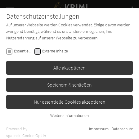
Navigation
Datenschutzeinstellungen
Couch
wechse
Auf unserer Webseite werden Cookies verwendet. Einige davon werden
Buch-
Forum
Charts
News
SUCHE
zwingend benötigt, während es uns andere ermöglichen, Ihre
Entdecker
Nutzererfahrung auf unserer Webseite zu verbessern.
Eva Ehley
Essentiell
Externe Inhalte
Männer schweigen
Alle akzeptieren
Fischer
Erschienen: Januar 2013
Bibliogr. Angaben
5
Speichern & schließen
Nur essentielle Cookies akzeptieren
Weitere Informationen
Essentiell
Essentielle Cookies werden für grundlegende Funktionen der
Powered by
Impressum
|
Datenschutz
Webseite benötigt. Dadurch ist gewährleistet, dass die Webseite
sgalinski Cookie Opt In