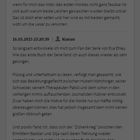
wenn für mich das Motiv des ersten Mordes nicht ganz fassbar ist
und auch warum beide Leichen gewaschen wurden bleibt unklar.
Das ist doch eher selten und hier wird es mit beiden gemacht,
wohl um die Leser zu verwirren.
16.03.2015 23:20:39
kianan
So langsam entwickele ich mich zum Fan der Serie von Eva Ehley.
Wie das erste Buch der Serie fand ich auch dieses wieder als sehr
gelungen.
Flüssig und unterhaltsam zu lesen, verfolgt man gespannt, wie
sich das Beziehungsgeflecht zwischen Hubert Mönchinger, seiner
Schwester, seinem Therapeuten Pabst und dem schon in den
vorherigen Krimis auftauchenden Journalisten Hübner entwickelt.
Zwar haben mich die Motive für die Morde nur zur Hälfte richtig
überzeugen können, dies hat jedoch insgesamt dem Krimi keinen
großen Abbruch getan.
Und positiv fand ich, dass sich der "Zickenkrieg" zwischen den
Ermittlern Bastian und Silja nach deren Trennung wieder
normalisierte und nicht wie im zweiten Buch der Serie dazu