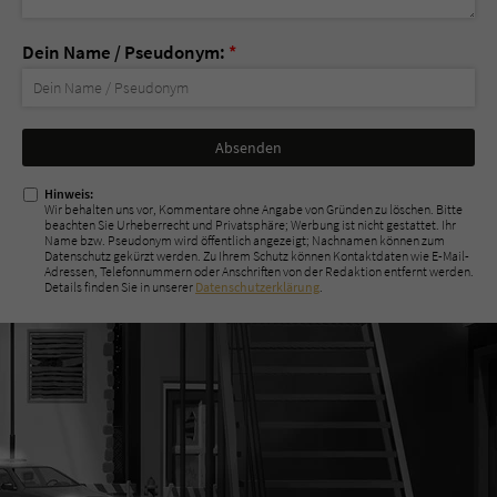
Dein Name / Pseudonym:
*
Nicht
ausfüllen!
Hinweis:
Wir behalten uns vor, Kommentare ohne Angabe von Gründen zu löschen. Bitte
beachten Sie Urheberrecht und Privatsphäre; Werbung ist nicht gestattet. Ihr
Name bzw. Pseudonym wird öffentlich angezeigt; Nachnamen können zum
Datenschutz gekürzt werden. Zu Ihrem Schutz können Kontaktdaten wie E-Mail-
Adressen, Telefonnummern oder Anschriften von der Redaktion entfernt werden.
Details finden Sie in unserer
Datenschutzerklärung
.