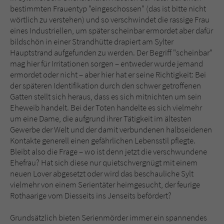
Sicherheitscode des Kontaktformulars zu
bestimmten Frauentyp "eingeschossen" (das ist bitte nicht
überprüfen.
wörtlich zu verstehen) und so verschwindet die rassige Frau
eines Industriellen, um später scheinbar ermordet aber dafür
bildschön in einer Strandhütte drapiert am Sylter
Hauptstrand aufgefunden zu werden. Der Begriff "scheinbar"
mag hier für Irritationen sorgen – entweder wurde jemand
ermordet oder nicht – aber hier hat er seine Richtigkeit: Bei
der späteren Identifikation durch den schwer getroffenen
Gatten stellt sich heraus, dass es sich mitnichten um sein
Eheweib handelt. Bei der Toten handelte es sich vielmehr
um eine Dame, die aufgrund ihrer Tätigkeit im ältesten
Gewerbe der Welt und der damit verbundenen halbseidenen
Kontakte generell einen gefährlichen Lebensstil pflegte.
Bleibt also die Frage – wo ist denn jetzt die verschwundene
Ehefrau? Hat sich diese nur quietschvergnügt mit einem
neuen Lover abgesetzt oder wird das beschauliche Sylt
vielmehr von einem Serientäter heimgesucht, der feurige
Rothaarige vom Diesseits ins Jenseits befördert?
Grundsätzlich bieten Serienmörder immer ein spannendes