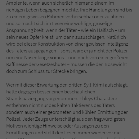
Ambiente, wenn auch sicherlich niemand einem im
richtigen Leben begegnen möchte. Ihre Handlungen sind bis
zu einem gewissen Rahmen vorhersehbar oder zu ahnen
und so macht sich im Leser eine wohlige, gruselige
Anspannung breit, wenn der Täter – wie ein Haifisch – um
sein neues Opfer kreist, um dann zuzuschlagen. Natürlich
wird bei dieser Konstruktion von einer gewissen Intelligenz
des Täters ausgegangen – sonst wäre er ja nicht der Polizei
um eine Nasenlänge voraus – und noch von einer größeren
Raffinesse der Gesetzeshüter – müssen die den Bösewicht
doch zum Schluss zur Strecke bringen.
Wer mit dieser Erwartung den dritten Sylt-Krimi aufschlägt,
hätte dagegen besser einen beschaulichen
Strandspaziergang vorgenommen. Ehleys Charaktere
entbehren nicht nur des kalten Taktierens des Täters
sondern auch einer geordneten und kühlen Ermittlung der
Polizei. Jeder Zeuge unterschlägt aus den fragwürdigsten
Motiven wichtige Hinweise oder Aussagen zu den
Ermittlungen und stellt den Leser immer wieder vor die