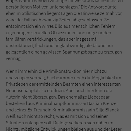
Frage: Warum werden wichtige Hinweise aus lächerlichsten
persönlichen Motiven unterschlagen? Die Antwort dürfte
eher im Stilistischen liegen: Lägen die Hinweise zeitnah vor,
wäre der Fall nach zwanzig Seiten abgeschlossen. So
entspinnt sich ein wirres Bild aus menschlichen Fehlern,
eigenartigen sexuellen Obsessionen und ungesunden
familiären Verstrickungen, das aber insgesamt
unstrukturiert, flach und unglaubwürdig bleibt und nur
gelegentlich einen gewissen Spannungsbogen zu erzeugen
vermag.
Wenn immerhin die Krimikonstruktion hier nicht zu
überzeugen vermag, bliebe immer noch die Möglichkeit im
Privatleben der ermittelnden Beamten einen interessanten
Nebenschauplatz zu eröffnen. Aber auch hier kann die
Autorin nicht überzeugen. Das ehemalige Liebespaar
bestehend aus Kriminalhauptkommissar Bastian Kreuzer
und seiner Ex-Freundin Kriminalkommissarin Silja Blanck
weiß auch nicht so recht, was es mit sich und seiner
Situation anfangen soll. Dialoge verlieren sich daher im
Nichts, mögliche Entwicklungen bleiben aus und der Leser