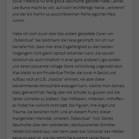
soviel Potenzial für eine große Geschichte geboten hätte (James
Lee Burke macht es vor), auf solch leichtfertige Weise „verbrennt“
und der bis hierhin so aussichtsreichen Reihe jeglichen Reiz
nimmt.
Habe ich noch zuvor über das anders gestaltete Cover von
„Todesritual“ bei Goldmann die Nase gerümpft, bin ich nun
beinahe froh, dass man eine Zugehörigkeit zu den beiden
Vorgängern nicht gleich optisch erkennen kann, die sowohl
stilistisch als auch inhaltlich in einer ganz anderen Liga spielen
und deren passende Vorlage Stone schlichtweg ungenutzt lässt.
Was bleibt ist ein Private-Eye-Thriller, der zwar in Gerüst und
Aufbau noch an z.B. „Voodoo“ erinnert, nie aber diese
beklemmende Atmosphäre erzeugen kann, welche mich damals
dazu gebracht hat, hastig über die Schulter zu gucken und die
Seiten schneller zu blättern. Das Mitfiebern, mitleiden, mithoffen -
es findet hier schlicht nicht statt. Die Figuren, ihre Ängst und
Träume, sie berühren nicht. Und an diesem Punkt, dieser
mangelnden Intensität, scheitert „Todesritual“. Nick Stones
Geschichte über den verbitterten, desillusionierten Ermittler
hebelt sich selbst aus, weil dem Leser das Schicksal des Helden
genauso egal ist, wie der letztliche Ausgang seiner Reise.