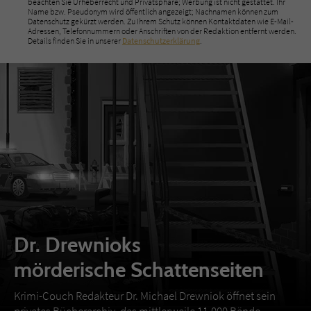
beachten Sie Urheberrecht und Privatsphäre; Werbung ist nicht gestattet. Ihr
Name bzw. Pseudonym wird öffentlich angezeigt; Nachnamen können zum
Datenschutz gekürzt werden. Zu Ihrem Schutz können Kontaktdaten wie E-Mail-
Adressen, Telefonnummern oder Anschriften von der Redaktion entfernt werden.
Details finden Sie in unserer
Datenschutzerklärung
.
Dr. Drewnioks
mörderische Schattenseiten
Krimi-Couch Redakteur Dr. Michael Drewniok öffnet sein