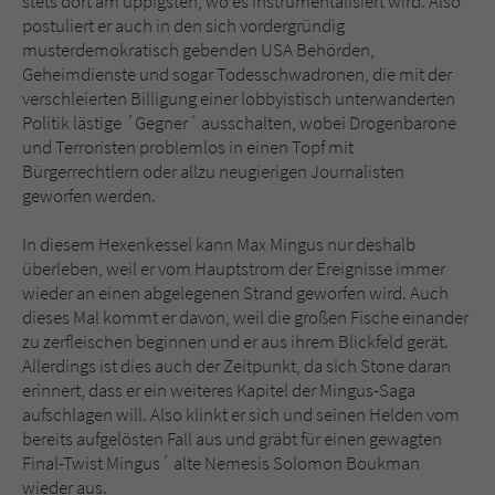
stets dort am üppigsten, wo es instrumentalisiert wird. Also
postuliert er auch in den sich vordergründig
musterdemokratisch gebenden USA Behörden,
Geheimdienste und sogar Todesschwadronen, die mit der
verschleierten Billigung einer lobbyistisch unterwanderten
Politik lästige ´Gegner´ ausschalten, wobei Drogenbarone
und Terroristen problemlos in einen Topf mit
Bürgerrechtlern oder allzu neugierigen Journalisten
geworfen werden.
In diesem Hexenkessel kann Max Mingus nur deshalb
überleben, weil er vom Hauptstrom der Ereignisse immer
wieder an einen abgelegenen Strand geworfen wird. Auch
dieses Mal kommt er davon, weil die großen Fische einander
zu zerfleischen beginnen und er aus ihrem Blickfeld gerät.
Allerdings ist dies auch der Zeitpunkt, da sich Stone daran
erinnert, dass er ein weiteres Kapitel der Mingus-Saga
aufschlagen will. Also klinkt er sich und seinen Helden vom
bereits aufgelösten Fall aus und gräbt für einen gewagten
Final-Twist Mingus´ alte Nemesis Solomon Boukman
wieder aus.