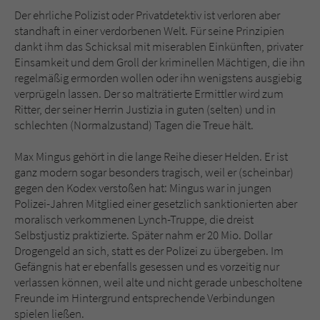
Der ehrliche Polizist oder Privatdetektiv ist verloren aber
standhaft in einer verdorbenen Welt. Für seine Prinzipien
dankt ihm das Schicksal mit miserablen Einkünften, privater
Einsamkeit und dem Groll der kriminellen Mächtigen, die ihn
regelmäßig ermorden wollen oder ihn wenigstens ausgiebig
verprügeln lassen. Der so malträtierte Ermittler wird zum
Ritter, der seiner Herrin Justizia in guten (selten) und in
schlechten (Normalzustand) Tagen die Treue hält.
Max Mingus gehört in die lange Reihe dieser Helden. Er ist
ganz modern sogar besonders tragisch, weil er (scheinbar)
gegen den Kodex verstoßen hat: Mingus war in jungen
Polizei-Jahren Mitglied einer gesetzlich sanktionierten aber
moralisch verkommenen Lynch-Truppe, die dreist
Selbstjustiz praktizierte. Später nahm er 20 Mio. Dollar
Drogengeld an sich, statt es der Polizei zu übergeben. Im
Gefängnis hat er ebenfalls gesessen und es vorzeitig nur
verlassen können, weil alte und nicht gerade unbescholtene
Freunde im Hintergrund entsprechende Verbindungen
spielen ließen.