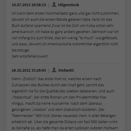
10.07.2013 18:58:13
Hilgenstock
Ich kann dem ersten Kommentator ganz und gar nicht zustimmen,
obwohl ich auch die ersten Bände gelesen habe, fand ich das
Buch äußerst spannend.Zwar ist die Sich von Kuba schon sehr
amerikanisch, ich habe es ganz anders gesehen. Dennoch war ich
von Anfang bis zum Ende, das ein wenig "to much" war,gefesselt,
und dass, obwohl ich Amerikanische Actionthriller eigentlich nicht
bevorzuge.
Sehr empfehlenswert!
28.10.2012 15:28:43
Stefan83
Wenn „Endlich“ das erste Wort ist, welches einem nach
Zuklappen des Buches durch den Kopf geht, spricht das
eigentlich nie für die Qualität des soeben Gelesenen. Und auch
„Todesritual“, der dritte Roman um den Privatermittler Max
Mingus, macht da keine Ausnahme. Nach dem überaus
gelungenen „Voodoo“ und dem diabolisch-düsteren „Der
Totenmeister“ fällt Nick Stones neuestes Werk in allen Belangen
erheblich ab. Über die gesamte Distanz von fast 580 Seiten wirkt
es beinahe so, als hätte man da einen lustlosen Autoren mühsam