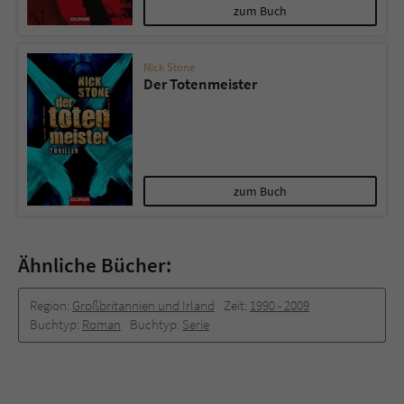
zum Buch
Nick Stone
Der Totenmeister
zum Buch
Ähnliche Bücher:
Region:
Großbritannien und Irland
Zeit:
1990 -­ 2009
Buchtyp:
Roman
Buchtyp:
Serie