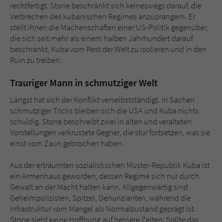
rechtfertigt. Stone beschränkt sich keineswegs darauf, die
Verbrechen des kubanischen Regimes anzuprangern. Er
stellt ihnen die Machenschaften einer US-Politik gegenüber,
die sich seit mehr als einem halben Jahrhundert darauf
beschränkt, Kuba vom Rest der Welt zu isolieren und in den
Ruin zu treiben.
Trauriger Mann in schmutziger Welt
Längst hat sich der Konflikt verselbstständigt. In Sachen
schmutziger Tricks bleiben sich die USA und Kuba nichts
schuldig. Stone beschreibt zwei in alten und veralteten
Vorstellungen verkrustete Gegner, die stur fortsetzen, was sie
einst vom Zaun gebrochen haben.
Aus der erträumten sozialistischen Muster-Republik Kuba ist
ein Armenhaus geworden, dessen Regime sich nur durch
Gewalt an der Macht halten kann. Allgegenwärtig sind
Geheimpolizisten, Spitzel, Denunzianten, während die
Infrastruktur vom Mangel als Normalzustand geprägt ist.
Stone sieht keine Hoffnung auf bessere Zeiten: Sollte das