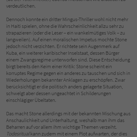
verdeutlichen.
Dennoch konnte ein dritter Mingus-Thriller wohl nicht mehr
in Haiti spielen, ohne die Wahrscheinlichkeit allzu sehr zu
strapazieren (oder die Leser – ein wankelmütiges Volk – zu
langweilen). Auf einen moralischen Impetus mochte Stone
jedoch nicht verzichten. Er richtete sein Augenmerk auf
Kuba, ein weiterer karibischer Inselstaat, dessen Bürger
einem Zwangsregime unterworfen sind. Diese Entscheidung
birgt bereits den Keim einer Kritik: Stone scheint ein
korruptes Regime gegen ein anderes zu tauschen und sich in
Wiederholungen bekannter Anklagen zu erschöpfen. Zwar
berücksichtigt er die politisch anders gelagerte Situation,
schwelgt aber dessen ungeachtet in Schilderungen
einschlägiger Übeltaten.
Das macht Stone allerdings mit der bekannten Mischung aus
Anschaulichkeit und Unterhaltung, weshalb man ihm das
Beharren auf vor allem ihm wichtige Themen verzeiht.
Todesritual
kann zudem mit einem Plot aufwarten, der dies