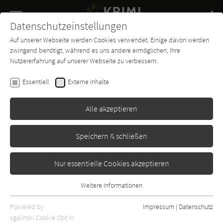
Navigation
Datenschutzeinstellungen
Couch
wechse
Auf unserer Webseite werden Cookies verwendet. Einige davon werden
Buch-
Forum
Charts
News
SUCHE
zwingend benötigt, während es uns andere ermöglichen, Ihre
Entdecker
Nutzererfahrung auf unserer Webseite zu verbessern.
Nick Stone
Essentiell
Externe Inhalte
Todesritual
Alle akzeptieren
Goldmann
Erschienen: Januar 2012
Bibliogr. Angaben
3
Speichern & schließen
Nur essentielle Cookies akzeptieren
Weitere Informationen
Essentiell
Essentielle Cookies werden für grundlegende Funktionen der
Powered by
Impressum
|
Datenschutz
Webseite benötigt. Dadurch ist gewährleistet, dass die Webseite
sgalinski Cookie Opt In