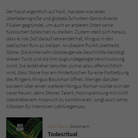
Der haust eigentlich auf Haiti, hat aber wie jedes
überlebensgroße und globale Schurken-Genie diverse
Filialen gegründet, um auch an anderen Orten seine
tückischen Spielchen zu treiben. Zudem stellt sich heraus,
dass er viel Zeit darauf verwendet hat, Mingus in den
seelischen Ruin zu treiben. An diesem Punkt übertreibt
Stone. Die bisher sehr überzeugende Geschichte benötigt
diesen Twist und die ihm zugrundegelegte Verschwörung
nicht. Sie leidet eher darunter, zumal allzu offensichtlich
wird, dass Stone hier ein Hintertürchen für eine Fortsetzung
des Ringens Mingus-Boukman öffnet. Weniger darüber
sondern über einen weiteren Mingus-Roman würde sich der
Leser freuen, denn Stones Talent, Hochspannung mit nicht
übertriebenem Anspruch zu kombinieren, sorgt auch ohne
Altlasten für intensiven Lektüregenuss.
Nick Stone
, Goldmann
Todesritual