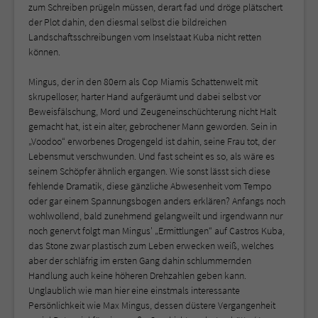
zum Schreiben prügeln müssen, derart fad und dröge plätschert
der Plot dahin, den diesmal selbst die bildreichen
Landschaftsschreibungen vom Inselstaat Kuba nicht retten
können.
Mingus, der in den 80ern als Cop Miamis Schattenwelt mit
skrupelloser, harter Hand aufgeräumt und dabei selbst vor
Beweisfälschung, Mord und Zeugeneinschüchterung nicht Halt
gemacht hat, ist ein alter, gebrochener Mann geworden. Sein in
„Voodoo“ erworbenes Drogengeld ist dahin, seine Frau tot, der
Lebensmut verschwunden. Und fast scheint es so, als wäre es
seinem Schöpfer ähnlich ergangen. Wie sonst lässt sich diese
fehlende Dramatik, diese gänzliche Abwesenheit vom Tempo
oder gar einem Spannungsbogen anders erklären? Anfangs noch
wohlwollend, bald zunehmend gelangweilt und irgendwann nur
noch genervt folgt man Mingus' „Ermittlungen“ auf Castros Kuba,
das Stone zwar plastisch zum Leben erwecken weiß, welches
aber der schläfrig im ersten Gang dahin schlummernden
Handlung auch keine höheren Drehzahlen geben kann.
Unglaublich wie man hier eine einstmals interessante
Persönlichkeit wie Max Mingus, dessen düstere Vergangenheit