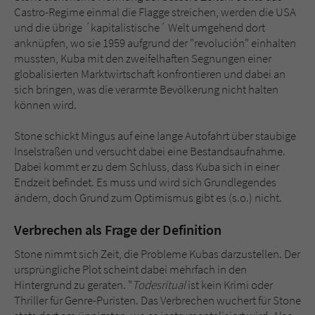
Castro-Regime einmal die Flagge streichen, werden die USA
und die übrige ´kapitalistische´ Welt umgehend dort
anknüpfen, wo sie 1959 aufgrund der "revolución" einhalten
mussten, Kuba mit den zweifelhaften Segnungen einer
globalisierten Marktwirtschaft konfrontieren und dabei an
sich bringen, was die verarmte Bevölkerung nicht halten
können wird.
Stone schickt Mingus auf eine lange Autofahrt über staubige
Inselstraßen und versucht dabei eine Bestandsaufnahme.
Dabei kommt er zu dem Schluss, dass Kuba sich in einer
Endzeit befindet. Es muss und wird sich Grundlegendes
ändern, doch Grund zum Optimismus gibt es (s.o.) nicht.
Verbrechen als Frage der Definition
Stone nimmt sich Zeit, die Probleme Kubas darzustellen. Der
ursprüngliche Plot scheint dabei mehrfach in den
Hintergrund zu geraten. "
Todesritual
ist kein Krimi oder
Thriller für Genre-Puristen. Das Verbrechen wuchert für Stone