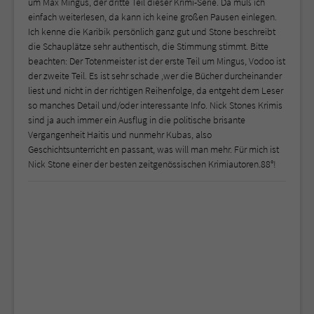
um Max Mingus, der dritte Teil dieser Krimi-Serie. Da muß ich
einfach weiterlesen, da kann ich keine großen Pausen einlegen.
Ich kenne die Karibik persönlich ganz gut und Stone beschreibt
die Schauplätze sehr authentisch, die Stimmung stimmt. Bitte
beachten: Der Totenmeister ist der erste Teil um Mingus, Vodoo ist
der zweite Teil. Es ist sehr schade ,wer die Bücher durcheinander
liest und nicht in der richtigen Reihenfolge, da entgeht dem Leser
so manches Detail und/oder interessante Info. Nick Stones Krimis
sind ja auch immer ein Ausflug in die politische brisante
Vergangenheit Haitis und nunmehr Kubas, also
Geschichtsunterricht en passant, was will man mehr. Für mich ist
Nick Stone einer der besten zeitgenössischen Krimiautoren.88°!