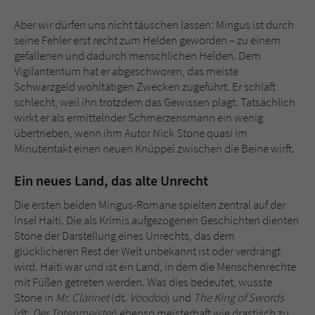
Aber wir dürfen uns nicht täuschen lassen: Mingus ist durch
seine Fehler erst recht zum Helden geworden – zu einem
gefallenen und dadurch menschlichen Helden. Dem
Vigilantentum hat er abgeschworen, das meiste
Schwarzgeld wohltätigen Zwecken zugeführt. Er schläft
schlecht, weil ihn trotzdem das Gewissen plagt. Tatsächlich
wirkt er als ermittelnder Schmerzensmann ein wenig
übertrieben, wenn ihm Autor Nick Stone quasi im
Minutentakt einen neuen Knüppel zwischen die Beine wirft.
Ein neues Land, das alte Unrecht
Die ersten beiden Mingus-Romane spielten zentral auf der
Insel Haiti. Die als Krimis aufgezogenen Geschichten dienten
Stone der Darstellung eines Unrechts, das dem
glücklicheren Rest der Welt unbekannt ist oder verdrängt
wird. Haiti war und ist ein Land, in dem die Menschenrechte
mit Füßen getreten werden. Was dies bedeutet, wusste
Stone in
Mr. Clarinet
(dt.
Voodoo
) und
The King of Swords
(dt.
Der Totenmeister
) ebenso meisterhaft wie drastisch zu