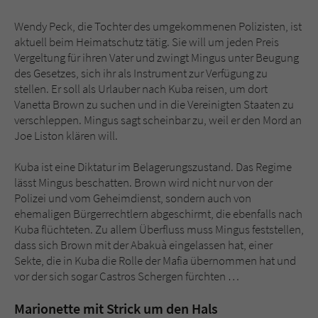
Wendy Peck, die Tochter des umgekommenen Polizisten, ist
aktuell beim Heimatschutz tätig. Sie will um jeden Preis
Vergeltung für ihren Vater und zwingt Mingus unter Beugung
des Gesetzes, sich ihr als Instrument zur Verfügung zu
stellen. Er soll als Urlauber nach Kuba reisen, um dort
Vanetta Brown zu suchen und in die Vereinigten Staaten zu
verschleppen. Mingus sagt scheinbar zu, weil er den Mord an
Joe Liston klären will.
Kuba ist eine Diktatur im Belagerungszustand. Das Regime
lässt Mingus beschatten. Brown wird nicht nur von der
Polizei und vom Geheimdienst, sondern auch von
ehemaligen Bürgerrechtlern abgeschirmt, die ebenfalls nach
Kuba flüchteten. Zu allem Überfluss muss Mingus feststellen,
dass sich Brown mit der Abakuà eingelassen hat, einer
Sekte, die in Kuba die Rolle der Mafia übernommen hat und
vor der sich sogar Castros Schergen fürchten …
Marionette mit Strick um den Hals