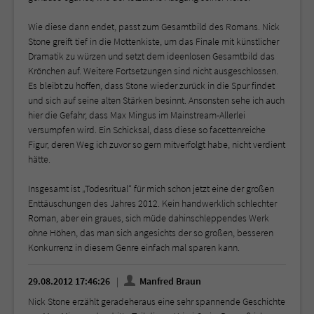
Wie diese dann endet, passt zum Gesamtbild des Romans. Nick
Stone greift tief in die Mottenkiste, um das Finale mit künstlicher
Dramatik zu würzen und setzt dem ideenlosen Gesamtbild das
Krönchen auf. Weitere Fortsetzungen sind nicht ausgeschlossen.
Es bleibt zu hoffen, dass Stone wieder zurück in die Spur findet
und sich auf seine alten Stärken besinnt. Ansonsten sehe ich auch
hier die Gefahr, dass Max Mingus im Mainstream-Allerlei
versumpfen wird. Ein Schicksal, dass diese so facettenreiche
Figur, deren Weg ich zuvor so gern mitverfolgt habe, nicht verdient
hätte.
Insgesamt ist „Todesritual“ für mich schon jetzt eine der großen
Enttäuschungen des Jahres 2012. Kein handwerklich schlechter
Roman, aber ein graues, sich müde dahinschleppendes Werk
ohne Höhen, das man sich angesichts der so großen, besseren
Konkurrenz in diesem Genre einfach mal sparen kann.
29.08.2012 17:46:26
Manfred Braun
Nick Stone erzählt geradeheraus eine sehr spannende Geschichte