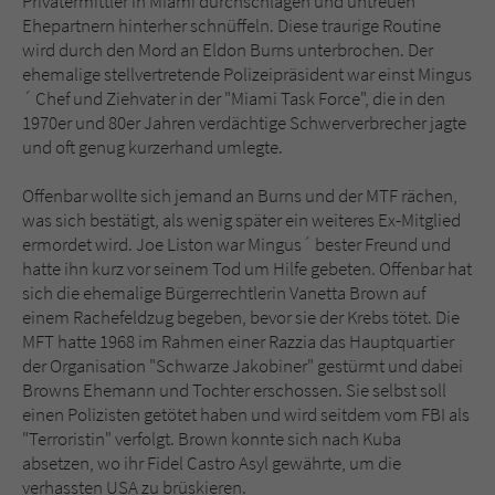
Privatermittler in Miami durchschlagen und untreuen
Sicherheitscode des Kontaktformulars zu
Ehepartnern hinterher schnüffeln. Diese traurige Routine
überprüfen.
wird durch den Mord an Eldon Burns unterbrochen. Der
ehemalige stellvertretende Polizeipräsident war einst Mingus
´ Chef und Ziehvater in der "Miami Task Force", die in den
1970er und 80er Jahren verdächtige Schwerverbrecher jagte
und oft genug kurzerhand umlegte.
Offenbar wollte sich jemand an Burns und der MTF rächen,
was sich bestätigt, als wenig später ein weiteres Ex-Mitglied
ermordet wird. Joe Liston war Mingus´ bester Freund und
hatte ihn kurz vor seinem Tod um Hilfe gebeten. Offenbar hat
sich die ehemalige Bürgerrechtlerin Vanetta Brown auf
einem Rachefeldzug begeben, bevor sie der Krebs tötet. Die
MFT hatte 1968 im Rahmen einer Razzia das Hauptquartier
der Organisation "Schwarze Jakobiner" gestürmt und dabei
Browns Ehemann und Tochter erschossen. Sie selbst soll
einen Polizisten getötet haben und wird seitdem vom FBI als
"Terroristin" verfolgt. Brown konnte sich nach Kuba
absetzen, wo ihr Fidel Castro Asyl gewährte, um die
verhassten USA zu brüskieren.