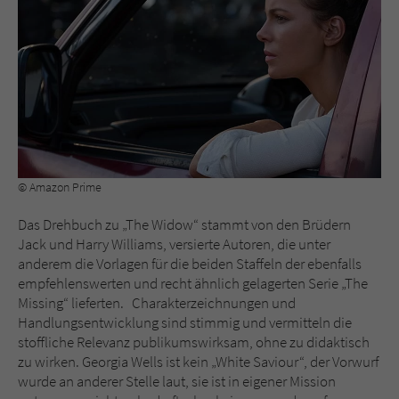
© Amazon Prime
Das Drehbuch zu „The Widow“ stammt von den Brüdern
Jack und Harry Williams, versierte Autoren, die unter
anderem die Vorlagen für die beiden Staffeln der ebenfalls
empfehlenswerten und recht ähnlich gelagerten Serie „The
Missing“ lieferten. Charakterzeichnungen und
Handlungsentwicklung sind stimmig und vermitteln die
stoffliche Relevanz publikumswirksam, ohne zu didaktisch
zu wirken. Georgia Wells ist kein „White Saviour“, der Vorwurf
wurde an anderer Stelle laut, sie ist in eigener Mission