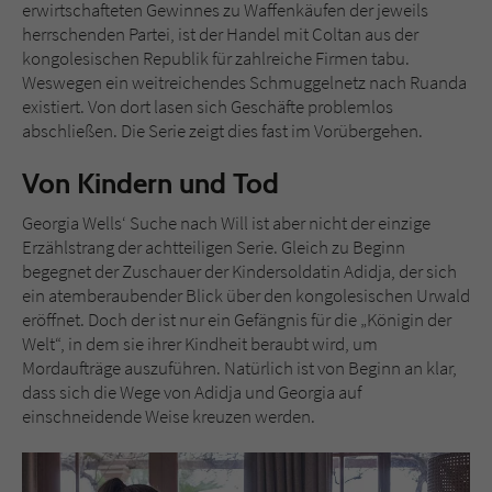
erwirtschafteten Gewinnes zu Waffenkäufen der jeweils
herrschenden Partei, ist der Handel mit Coltan aus der
kongolesischen Republik für zahlreiche Firmen tabu.
Weswegen ein weitreichendes Schmuggelnetz nach Ruanda
existiert. Von dort lasen sich Geschäfte problemlos
abschließen. Die Serie zeigt dies fast im Vorübergehen.
Von Kindern und Tod
Georgia Wells‘ Suche nach Will ist aber nicht der einzige
Erzählstrang der achtteiligen Serie. Gleich zu Beginn
begegnet der Zuschauer der Kindersoldatin Adidja, der sich
ein atemberaubender Blick über den kongolesischen Urwald
eröffnet. Doch der ist nur ein Gefängnis für die „Königin der
Welt“, in dem sie ihrer Kindheit beraubt wird, um
Mordaufträge auszuführen. Natürlich ist von Beginn an klar,
dass sich die Wege von Adidja und Georgia auf
einschneidende Weise kreuzen werden.