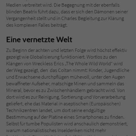
Medien verbreitet wird. Die Begegnung mit der ebenfalls
blinden Beatrix führt dazu, dass er sich den Dämonen seiner
Vergangenheit stellt und in Charles Begleitung zur Klärung
des komplexen Falles beiträgt.
Eine vernetzte Welt
Zu Beginn der achten und letzten Folge wird höchst effektiv
gezeigt wie Globalisierung funktioniert. Wortlos zu den
Klängen von Wreckless Erics „The Whole Wild World“ wird
der Weg gezeigt, den das Coltan nimmt: Kinder, Jugendliche
und Erwachsene durchpflügen mühevoll, unter den Augen
bewaffneter Aufseher, matschige Minen und sammeln das
Mineral, bevor es zu Zwischenhändlern gebracht wird. Von
dort wird es zur Reinigung, Sortierung und Vorverarbeitung
geliefert, ehe das Material in aseptischen (Europäischen)
Technikzentren landet, um dort seine endgültige
Bestimmung auf der Platine eines Smartphones zu finden.
Selbst für tumbe Populisten wird anschaulich demonstriert,
warum nationalistisches Inseldenken nicht mehr