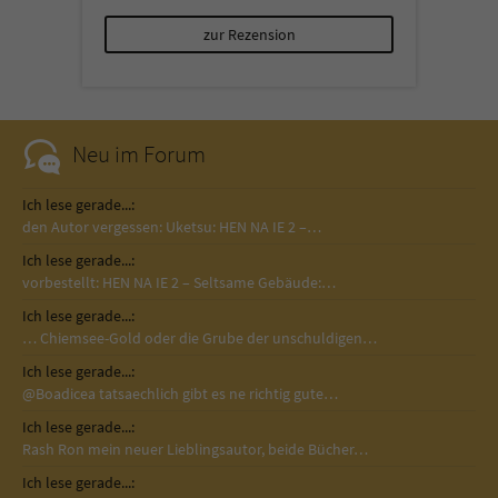
zur Rezension
Neu im Forum
Ich lese gerade...:
den Autor vergessen: Uketsu: HEN NA IE 2 –…
Ich lese gerade...:
vorbestellt: HEN NA IE 2 – Seltsame Gebäude:…
Ich lese gerade...:
… Chiemsee-Gold oder die Grube der unschuldigen…
Ich lese gerade...:
@Boadicea tatsaechlich gibt es ne richtig gute…
Ich lese gerade...:
Rash Ron mein neuer Lieblingsautor, beide Bücher…
Ich lese gerade...: