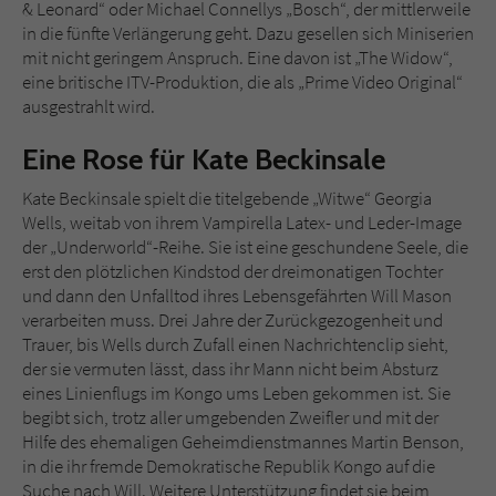
Sicherheitscode des Kontaktformulars zu
& Leonard“ oder Michael Connellys „Bosch“, der mittlerweile
überprüfen.
in die fünfte Verlängerung geht. Dazu gesellen sich Miniserien
mit nicht geringem Anspruch. Eine davon ist „The Widow“,
eine britische ITV-Produktion, die als „Prime Video Original“
ausgestrahlt wird.
Eine Rose für Kate Beckinsale
Kate Beckinsale spielt die titelgebende „Witwe“ Georgia
Wells, weitab von ihrem Vampirella Latex- und Leder-Image
der „Underworld“-Reihe. Sie ist eine geschundene Seele, die
erst den plötzlichen Kindstod der dreimonatigen Tochter
und dann den Unfalltod ihres Lebensgefährten Will Mason
verarbeiten muss. Drei Jahre der Zurückgezogenheit und
Trauer, bis Wells durch Zufall einen Nachrichtenclip sieht,
der sie vermuten lässt, dass ihr Mann nicht beim Absturz
eines Linienflugs im Kongo ums Leben gekommen ist. Sie
begibt sich, trotz aller umgebenden Zweifler und mit der
Hilfe des ehemaligen Geheimdienstmannes Martin Benson,
in die ihr fremde Demokratische Republik Kongo auf die
Suche nach Will. Weitere Unterstützung findet sie beim