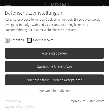
Navigation
Datenschutzeinstellungen
Couch
wechse
Auf unserer Webseite werden Cookies verwendet. Einige davon werden
Buch-
Forum
Charts
News
SUCHE
zwingend benötigt, während es uns andere ermöglichen, Ihre
Entdecker
Nutzererfahrung auf unserer Webseite zu verbessern.
Krimi-Couch.de
Kino & TV
Serien
The Widow
Essentiell
Externe Inhalte
Alle akzeptieren
Speichern & schließen
Nur essentielle Cookies akzeptieren
Weitere Informationen
Essentiell
Essentielle Cookies werden für grundlegende Funktionen der
Powered by
Impressum
|
Datenschutz
Webseite benötigt. Dadurch ist gewährleistet, dass die Webseite
TV-Serie:
sgalinski Cookie Opt In