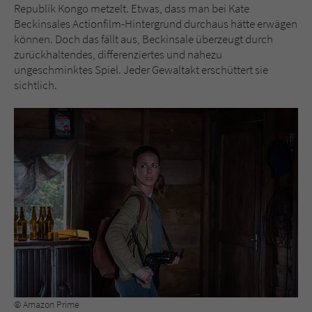
Republik Kongo metzelt. Etwas, dass man bei Kate
Beckinsales Actionfilm-Hintergrund durchaus hätte erwägen
können. Doch das fällt aus, Beckinsale überzeugt durch
zurückhaltendes, differenziertes und nahezu
ungeschminktes Spiel. Jeder Gewaltakt erschüttert sie
sichtlich.
© Amazon Prime