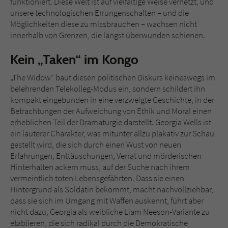
funktioniert. Diese Welt ist auf vielfältige Weise vernetzt, und
unsere technologischen Errungenschaften – und die
Möglichkeiten diese zu missbrauchen – wachsen nicht
innerhalb von Grenzen, die längst überwunden schienen.
Kein „Taken“ im Kongo
„The Widow“ baut diesen politischen Diskurs keineswegs im
belehrenden Telekolleg-Modus ein, sondern schildert ihn
kompakt eingebunden in eine verzweigte Geschichte, in der
Betrachtungen der Aufweichung von Ethik und Moral einen
erheblichen Teil der Dramaturgie darstellt. Georgia Wells ist
ein lauterer Charakter, was mitunter allzu plakativ zur Schau
gestellt wird, die sich durch einen Wust von neuen
Erfahrungen, Enttäuschungen, Verrat und mörderischen
Hinterhalten ackern muss, auf der Suche nach ihrem
vermeintlich toten Lebensgefährten. Dass sie einen
Hintergrund als Soldatin bekommt, macht nachvollziehbar,
dass sie sich im Umgang mit Waffen auskennt, führt aber
nicht dazu, Georgia als weibliche Liam Neeson-Variante zu
etablieren, die sich radikal durch die Demokratische