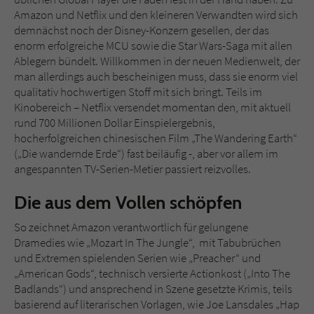
Amazon und Netflix und den kleineren Verwandten wird sich
demnächst noch der Disney-Konzern gesellen, der das
Name
tx_pwcomments_ahash
enorm erfolgreiche MCU sowie die Star Wars-Saga mit allen
Ablegern bündelt. Willkommen in der neuen Medienwelt, der
Anbieter
Literatur-Couch Medien GmbH & Co. KG
man allerdings auch bescheinigen muss, dass sie enorm viel
qualitativ hochwertigen Stoff mit sich bringt. Teils im
Laufzeit
1 Jahr
Kinobereich – Netflix versendet momentan den, mit aktuell
rund 700 Millionen Dollar Einspielergebnis,
Zweck
Cookie für Kommentare einzelner Buchtitel
hocherfolgreichen chinesischen Film „The Wandering Earth“
(„Die wandernde Erde“) fast beiläufig -, aber vor allem im
angespannten TV-Serien-Metier passiert reizvolles.
Name
fe_typo_user
Die aus dem Vollen schöpfen
Anbieter
Literatur-Couch Medien GmbH & Co. KG
So zeichnet Amazon verantwortlich für gelungene
Laufzeit
Session
Dramedies wie „Mozart In The Jungle“, mit Tabubrüchen
und Extremen spielenden Serien wie „Preacher“ und
Dieses Cookie gewährleistet die
„American Gods“, technisch versierte Actionkost („Into The
Kommunikation der Webseite mit dem
Badlands“) und ansprechend in Szene gesetzte Krimis, teils
Zweck
Benutzer. Es wird benötigt um z. B. den
basierend auf literarischen Vorlagen, wie Joe Lansdales „Hap