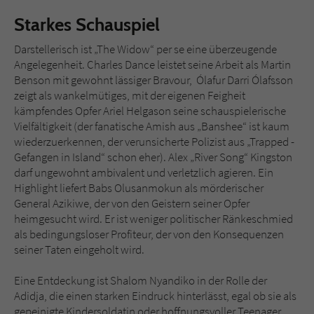
Starkes Schauspiel
Darstellerisch ist „The Widow“ per se eine überzeugende
Angelegenheit. Charles Dance leistet seine Arbeit als Martin
Benson mit gewohnt lässiger Bravour, Ólafur Darri Ólafsson
zeigt als wankelmütiges, mit der eigenen Feigheit
kämpfendes Opfer Ariel Helgason seine schauspielerische
Vielfältigkeit (der fanatische Amish aus „Banshee“ ist kaum
wiederzuerkennen, der verunsicherte Polizist aus „Trapped -
Gefangen in Island“ schon eher). Alex „River Song“ Kingston
darf ungewohnt ambivalent und verletzlich agieren. Ein
Highlight liefert Babs Olusanmokun als mörderischer
General Azikiwe, der von den Geistern seiner Opfer
heimgesucht wird. Er ist weniger politischer Ränkeschmied
als bedingungsloser Profiteur, der von den Konsequenzen
seiner Taten eingeholt wird.
Eine Entdeckung ist Shalom Nyandiko in der Rolle der
Adidja, die einen starken Eindruck hinterlässt, egal ob sie als
gepeinigte Kindersoldatin oder hoffnungsvoller Teenager