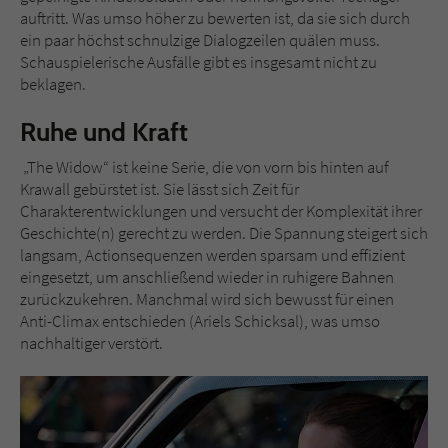
auftritt. Was umso höher zu bewerten ist, da sie sich durch
ein paar höchst schnulzige Dialogzeilen quälen muss.
Schauspielerische Ausfälle gibt es insgesamt nicht zu
beklagen.
Ruhe und Kraft
„The Widow“ ist keine Serie, die von vorn bis hinten auf
Krawall gebürstet ist. Sie lässt sich Zeit für
Charakterentwicklungen und versucht der Komplexität ihrer
Geschichte(n) gerecht zu werden. Die Spannung steigert sich
langsam, Actionsequenzen werden sparsam und effizient
eingesetzt, um anschließend wieder in ruhigere Bahnen
zurückzukehren. Manchmal wird sich bewusst für einen
Anti-Climax entschieden (Ariels Schicksal), was umso
nachhaltiger verstört.