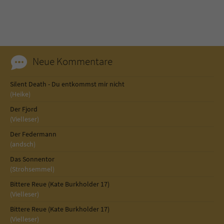
Neue Kommentare
Silent Death - Du entkommst mir nicht
(Heike)
Der Fjord
(Vielleser)
Der Federmann
(andsch)
Das Sonnentor
(Strohsemmel)
Bittere Reue (Kate Burkholder 17)
(Vielleser)
Bittere Reue (Kate Burkholder 17)
(Vielleser)