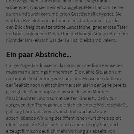
unterwegs, nicht unbedarft, aber keineswegs darauf
vorbereitet, was sie in einem ausgebeuteten Land mit einer
durch und durch korrumpierten Gesellschaft erwartet. Sie
wird zur Reiseführerin auf einem erschütternden Trip, der
den Blick freigibt auf zerstörte Landstriche, gnadenlose Täter
und ihre zahlreichen Opfer. Und ob Georgia Adidja rettet oder
nicht der Umkehrschluss der Fall ist, bleibt ambivalent.
Ein paar Abstriche…
Einige Zugeständnisse an das Konsensmedium Fernsehen
muss man allerdings hinnehmen. Die wahre Situation um
die brutale Ausbeutung von Land und Menschen dürfte in
der Realität noch weit schlimmer sein als in der Serie bereits
gezeigt, die Wandlung Adidjas von der zum Morden
missbrauchten und traumatisierten Kindersoldatin zur
aufgeweckten Teenagerin, die sich eine neue Welt erschließt,
geht arg harmonisierend vonstatten und auch die
abschließende Wirkung des öffentlichen Aufschreis spielt
offensiv mit der Sehnsucht nach einem Happy End, und
erzeugt filmisch deutlich mehr Wirkung als abseits von