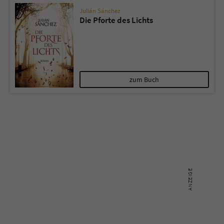
Julián Sánchez
Die Pforte des Lichts
Name
tx_pwcomments_ahash
Anbieter
Literatur-Couch Medien GmbH & Co. KG
Laufzeit
1 Jahr
zum Buch
Zweck
Cookie für Kommentare einzelner Buchtitel
Name
fe_typo_user
Anbieter
Literatur-Couch Medien GmbH & Co. KG
Laufzeit
Session
Dieses Cookie gewährleistet die
Kommunikation der Webseite mit dem
Zweck
Benutzer. Es wird benötigt um z. B. den