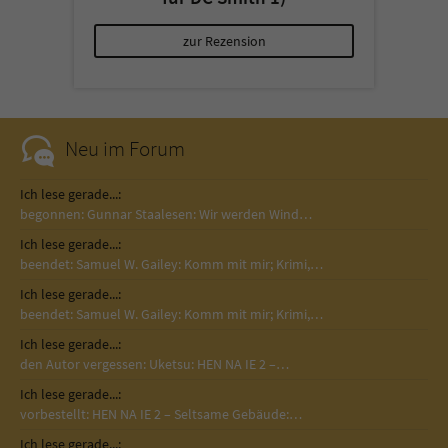
zur Rezension
Neu im Forum
Ich lese gerade...:
begonnen: Gunnar Staalesen: Wir werden Wind…
Ich lese gerade...:
beendet: Samuel W. Gailey: Komm mit mir; Krimi,…
Ich lese gerade...:
beendet: Samuel W. Gailey: Komm mit mir; Krimi,…
Ich lese gerade...:
den Autor vergessen: Uketsu: HEN NA IE 2 –…
Ich lese gerade...:
vorbestellt: HEN NA IE 2 – Seltsame Gebäude:…
Ich lese gerade...: