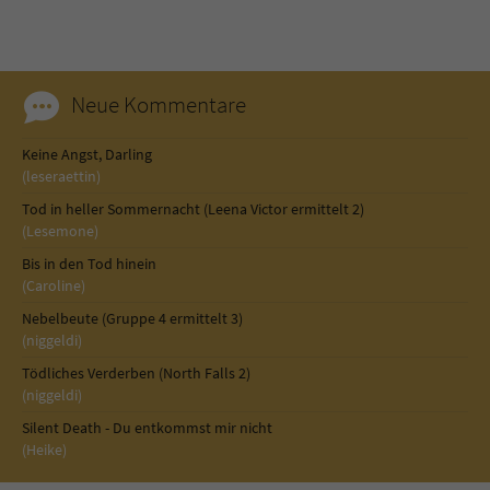
Sicherheitscode des Kontaktformulars zu
überprüfen.
Neue Kommentare
Keine Angst, Darling
(leseraettin)
Tod in heller Sommernacht (Leena Victor ermittelt 2)
(Lesemone)
Bis in den Tod hinein
(Caroline)
Nebelbeute (Gruppe 4 ermittelt 3)
(niggeldi)
Tödliches Verderben (North Falls 2)
(niggeldi)
Silent Death - Du entkommst mir nicht
(Heike)