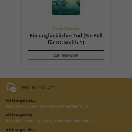
Peter Grainger
Ein unglücklicher Tod (Ein Fall
für DC Smith 1)
zur Rezension
Neu im Forum
Ich lese gerade...:
begonnen: Gunnar Staalesen: Wir werden Wind…
Ich lese gerade...:
beendet: Samuel W. Gailey: Komm mit mir; Krimi,…
Ich lese gerade...: