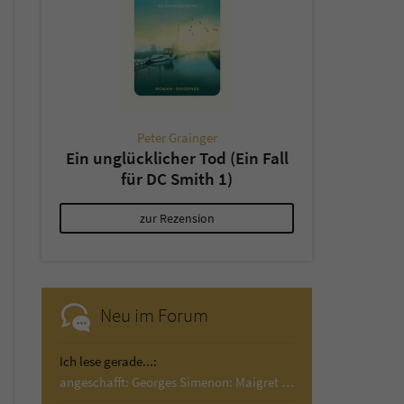
Peter Grainger
Ein unglücklicher Tod (Ein Fall
für DC Smith 1)
zur Rezension
Neu im Forum
Ich lese gerade...:
angeschafft: Georges Simenon: Maigret im Haus…