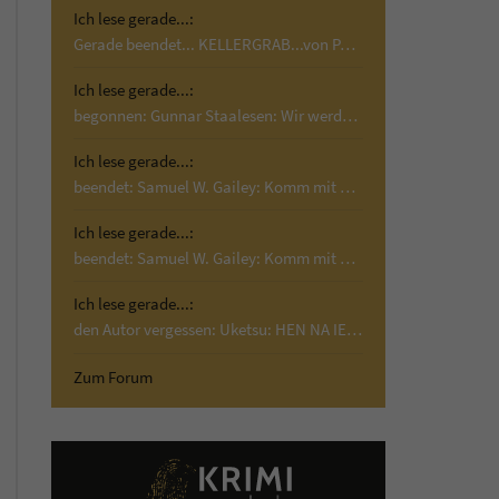
Ich lese gerade...:
Gerade beendet... KELLERGRAB...von Paul Cleave! …
Ich lese gerade...:
begonnen: Gunnar Staalesen: Wir werden Wind…
Ich lese gerade...:
beendet: Samuel W. Gailey: Komm mit mir; Krimi,…
Ich lese gerade...:
beendet: Samuel W. Gailey: Komm mit mir; Krimi,…
Ich lese gerade...:
den Autor vergessen: Uketsu: HEN NA IE 2 –…
Zum Forum