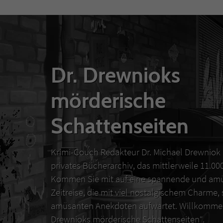
Dr. Drewnioks
mörderische
Schattenseiten
Krimi-Couch Redakteur Dr. Michael Drewniok 
privates Bücherarchiv, das mittlerweile 11.0
Kommen Sie mit auf eine spannende und amü
Zeitreise, die mit viel nostalgischem Charme,
amüsanten Anekdoten aufwartet. Willkommen
Drewnioks mörderische Schattenseiten“.