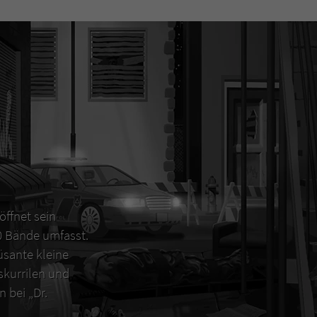
öffnet sein
00 Bände umfasst.
sante kleine
 skurrilen und
 bei „Dr.