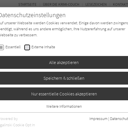
STARTSEITE
ÜBER DIE KRIMI-COUCH
LESEZEICHEN
KONTAKT
Datenschutzeinstellungen
Auf unserer Webseite werden Cookies verwendet. Einige davon werden zwingen
enötigt, während es uns andere ermöglichen, Ihre Nutzererfahrung auf unserer
ebseite zu verbessern.
BUCH-ENTDECKER
FORUM
Essentiell
Externe Inhalte
eit
Buchtyp
Autor*in
Magazin
Alle akzeptieren
Speichern & schließen
Nur essentielle Cookies akzeptieren
Weitere Informationen
Essentiell
Essentielle Cookies werden für grundlegende Funktionen der Webseite
Powered by
Impressum
|
Datenschut
benötigt. Dadurch ist gewährleistet, dass die Webseite einwandfrei
nur rezensierte Titel anzeigen
galinski Cookie Opt In