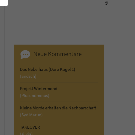
Neue Kommentare
Das Nebelhaus (Doro Kagel 1)
(andsch)
Projekt Wintermond
(Plusundminus)
Kleine Morde erhalten die Nachbarschaft
(Syd Marun)
TAKEOVER
(silvia)