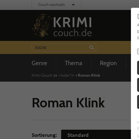
Couch wechseln
b
W
Genre
Thema
Region
Z
Krimi-Couch.de
Autor*in
Roman Klink
Roman Klink
Sortierung:
Standard
s