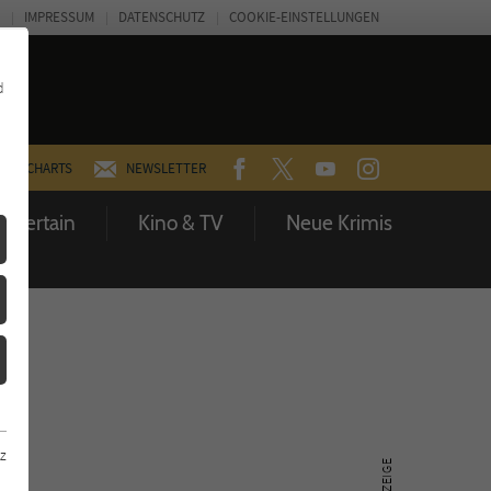
IMPRESSUM
DATENSCHUTZ
COOKIE-EINSTELLUNGEN
d
FACEBOOK
TWITTER
YOUTUBE
INSTAGRAM
CHARTS
NEWSLETTER
Entertain
Kino & TV
Neue Krimis
z