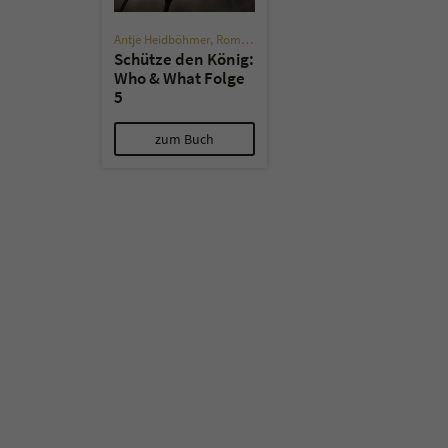
Antje Heidböhmer
,
Roman Klink
Schütze den König:
Who & What Folge
5
zum Buch